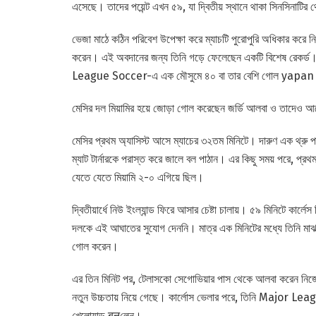
এসেছে। তাদের পয়েন্ট এখন ৫৯, যা দ্বিতীয় স্থানে থাকা সিনসিনাটির থ
ভেজা মাঠে কঠিন পরিবেশ উপেক্ষা করে ম্যাচটি পুরোপুরি অধিকার করে 
করেন। এই অবদানের জন্য তিনি গড়ে ফেলেছেন একটি বিশেষ রেকর্ড
League Soccer-এ এক মৌসুমে ৪০ বা তার বেশি গোল yapan দ্বি
মেসির দল মিয়ামির হয়ে জোড়া গোল করেছেন জর্ডি আলবা ও তাদেও আলেন
মেসির প্রথম অ্যাসিস্ট আসে ম্যাচের ৩২তম মিনিটে। দারুণ এক থ্র
ম্যাট টার্নারকে পরাস্ত করে জালে বল পাঠান। এর কিছু সময় পরে, প
যেতে যেতে মিয়ামি ২-০ এগিয়ে ছিল।
দ্বিতীয়ার্ধে নিউ ইংল্যান্ড ফিরে আসার চেষ্টা চালায়। ৫৯ মিনিটে কা
দলকে এই আঘাতের সুযোগ দেননি। মাত্র এক মিনিটের মধ্যে তিনি মা
গোল করেন।
এর তিন মিনিট পর, টেলাসকো সেগোভিয়ার পাস থেকে আলবা করেন নিজের 
নতুন উচ্চতায় নিয়ে গেছে। কার্লোস ভেলার পরে, তিনি Major Le
খেলোয়াড় बनলেন।