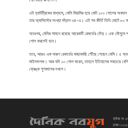
এই হ্যাটট্রিকের মাধ্যমে, মেসি মিয়ামির হয়ে মোট ১০০ গোলের অবদান
তার অ্যাসিস্টের সংখ্যা দাঁড়াল ৩৪-এ। এই সব কীর্তি তিনি মোটে ৮০ 
অতঃপর, মেসির সামনে রয়েছে আরেকটি রেকর্ডের দৌড়। এক মৌসুমে সব
গোল করলেই হবে।
তবে, আরও এক দারুণ রেকর্ডের কাছাকাছি পৌঁছে গেছেন মেসি। ৫ অ্যাসি
মাইলফলক। আর যদি ১০ গোল করেন, তাহলে ইতিহাসের সবচেয়ে বেশি অ্যাস
ফ্রেঙ্ক পুশকাসের দখলে।
হাউজ নং ৫
ঢাকা-১২১৫,