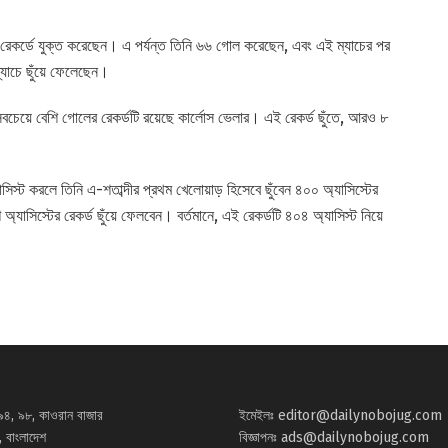
 রেকর্ডে যুক্ত করেছেন। এ পর্যন্ত তিনি ৬৬ গোল করেছেন, এবং এই ম্যাচের পর
ম্যাচে ছুঁয়ে ফেলেছেন।
চেয়ে বেশি গোলের রেকর্ডটি রয়েছে কার্লোস ভেলার। এই রেকর্ড ছুঁতে, আরও ৮
স্ট করলে তিনি এ-শতাব্দীর প্রথম খেলোয়াড় হিসেবে ছুঁবেন ৪০০ অ্যাসিস্টের
িস্টের রেকর্ড ছুঁয়ে ফেলবেন। বর্তমানে, এই রেকর্ডটি ৪০৪ অ্যাসিস্ট নিয়ে
৯৪, ৯৮, কাওরান বাজার
ইমেইলঃ
editor@dailynobojug.com
 বাংলাদেশ
বিজ্ঞাপনঃ
ads@dailynobojug.com