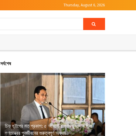
Thursday, August 6, 2026
সর্বশেষ
চিফ হুইপের মত প্রকাশ: ৫ আগস্টের গণঅভ্যুত্থান ছিল
গণতন্ত্রের পুনর্জীবনের গুরুত্বপূর্ণ অধ্যায়