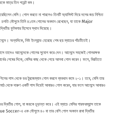
েকে মাত্র তিন পয়েন্ট কম।
নিয়েছিলেন মেসি। গোল করতে না পারলেও তিনটি অ্যাসিস্ট দিয়ে দলের জয় নিশ্চিত
। চলতি মৌসুমে তিনি ৪১তম গোলের অবদান রেখেছেন, যা তাকে Major
তীয় ফুটবলার হিসেবে স্থান দিয়েছে।
্দে। অন্যদিকে, নিউ ইংল্যান্ড হেরেছে শেষ ছয় ম্যাচের পাঁচটিতেই।
ু পাসে তাদেও আলেন্দেকে গোলের সুযোগ করে দেন। আলেন্দে সহজেই গোলরক্ষক
্রথমার্ধের শেষের দিকে, মেসির কাছ থেকে পেয়ে আলবা গোল করেন। ফলে, বিরতিতে
র্লেস গিলের পাস থেকে ডর টুরজেম্যান গোল করলে ব্যবধান কমে ২-১। তবে, মেসি তার
ঝমাঠ থেকে দারুণ একটি পাস দিয়েই আবারও গোল করেন, যার ফলে আলেন্দে আবারও
দ্বিতীয় গোল, যা জয়কে চূড়ান্ত করে। এই ম্যাচে মেসির পারফরম্যান্স তাকে
ague Soccer-এ এক মৌসুমে ৪০ বা তার বেশি গোল অবদান রাখা দ্বিতীয়