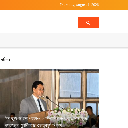
Thursday, August 6, 2026
সর্বশেষ
চিফ হুইপের মত প্রকাশ: ৫ আগস্টের গণঅভ্যুত্থান ছিল
গণতন্ত্রের পুনর্জীবনের গুরুত্বপূর্ণ অধ্যায়