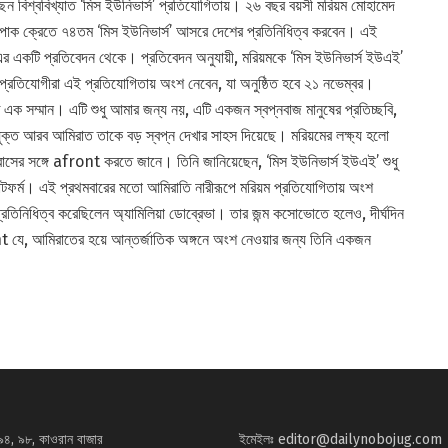
ন বিশ্ববিখ্যাত ‘মিস ইউনিভার্স’ প্রতিযোগিতায়। ২৬ বছর বয়সী মরিয়ম মোহামেদ
র পাক ক্রেতে ৭৪তম ‘মিস ইউনিভার্স’ আসরে দেশের প্রতিনিধিত্ব করবেন। এই
-এর একটি প্রতিবেদন থেকে। প্রতিবেদন অনুযায়ী, মরিয়মকে ‘মিস ইউনিভার্স ইউএই’
র প্রতিযোগীরা এই প্রতিযোগিতায় অংশ নেবেন, যা অনুষ্ঠিত হবে ২১ নভেম্বর।
ক সম্মান। এটি শুধু আমার জন্য নয়, এটি একজন স্বপ্নবাজ মানুষের প্রতিচ্ছবি,
ক্ত আরব আমিরাত তাকে বড় স্বপ্ন দেখার সাহস দিয়েছে। মরিয়মের লক্ষ্য হলো
িশ্বাসের সঙ্গে afront করতে জানে। তিনি জানিয়েছেন, ‘মিস ইউনিভার্স ইউএই’ শুধু
 প্ল্যাটফর্ম। এই প্রথমবারের মতো আমিরাতি নারীরূপে মরিয়ম প্রতিযোগিতায় অংশ
তিনিধিত্ব করেছিলেন অ্যামিলিয়া ডোব্রেভা। তার জন্ম কসোভোতে হলেও, দীর্ঘদিন
t যে, আমিরাতের হয়ে আন্তর্জাতিক অঙ্গনে অংশ নেওয়ার জন্য তিনি একজন
৯৪, ৯৮, কাওরান বাজার
ইমেইলঃ
editor@dailynobojug.com