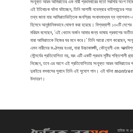
সংযুক্ত আরব আমিরাতের এক নারী প্রথমবারের মতো সরাসরি অংশ নিচ্ছে
এই ইতিবাচক ঘটনা ঘটাচ্ছেন, তিনি আগামী নভেম্বরে থাইল্যান্ডের শহ
তথ্য জানা যায় আমিরাতভিত্তিক জনপ্রিয় সংবাদমাধ্যম দ্য ন্যাশনাল
হিসেবে আনুষ্ঠানিকভাবে ঘোষণা করা হয়েছে। বিশ্বব্যাপী ১৩০টি দেশে
মরিয়ম বলেছেন, ‘এই খেতাব অর্জন আমার জন্য ভাষায় প্রকাশের অতীত এ
যারা আমিরাতকে নিজের ঘর মনে করে।’ তিনি আরো যোগ করেছেন, সংযু
এমন নারীদের কণ্ঠস্বর হওয়া, যারা উচ্চাকাঙ্ক্ষী, কৌতূহলী এবং আত্মব
সৌন্দর্যের প্রতিযোগিতা নয়, বরং এটি একটি প্রভাব সৃষ্টির শক্তিশালী
নিচ্ছেন, তবে এর আগে এই প্রতিযোগিতায় সংযুক্ত আরব আমিরাতের প্র
দুবাইয়ে বসবাসের সুবাদে তিনি এই সুযোগ পান। এই ঘটনা montren
উদাহরণ।
হাউজ নং ৫