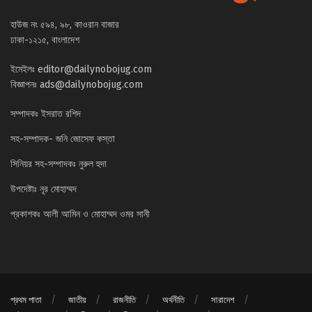
হাউজ নং ৫৯৪, ৯৮, কাওরান বাজার
ঢাকা-১২১৫, বাংলাদেশ
ইমেইলঃ
editor@dailynobojug.com
বিজ্ঞাপনঃ
ads@dailynobojug.com
সম্পাদকঃ ইসরাত রশিদ
সহ-সম্পাদক- জনি জোসেফ কস্তা
সিনিয়র সহ-সম্পাদকঃ নুরুল হুদা
উপদেষ্টাঃ নূর মোহাম্মদ
প্রকাশকঃ আলী আমিন ও মোহাম্মদ ওমর সানী
প্রথম পাতা
জাতীয়
রাজনীতি
অর্থনীতি
সারাদেশ