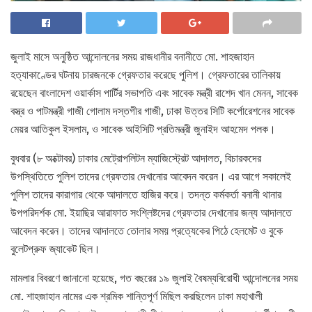
জুলাই মাসে অনুষ্ঠিত আন্দোলনের সময় রাজধানীর বনানীতে মো. শাহজাহান
হত্যাকাণ্ডের ঘটনায় চারজনকে গ্রেফতার করেছে পুলিশ। গ্রেফতারের তালিকায়
রয়েছেন বাংলাদেশ ওয়ার্কাস পার্টির সভাপতি এবং সাবেক মন্ত্রী রাশেদ খান মেনন, সাবেক
বস্ত্র ও পাটমন্ত্রী গাজী গোলাম দস্তগীর গাজী, ঢাকা উত্তর সিটি কর্পোরেশনের সাবেক
মেয়র আতিকুল ইসলাম, ও সাবেক আইসিটি প্রতিমন্ত্রী জুনাইদ আহমেদ পলক।
বুধবার (৮ অক্টোবর) ঢাকার মেট্রোপলিটন ম্যাজিস্ট্রেট আদালত, বিচারকদের
উপস্থিতিতে পুলিশ তাদের গ্রেফতার দেখানোর আবেদন করেন। এর আগে সকালেই
পুলিশ তাদের কারাগার থেকে আদালতে হাজির করে। তদন্ত কর্মকর্তা বনানী থানার
উপপরিদর্শক মো. ইয়াছির আরাফাত সংশ্লিষ্টদের গ্রেফতার দেখানোর জন্য আদালতে
আবেদন করেন। তাদের আদালতে তোলার সময় প্রত্যেকের পিঠে হেলমেট ও বুকে
বুলেটপ্রুফ জ্যাকেট ছিল।
মামলার বিবরণে জানানো হয়েছে, গত বছরের ১৯ জুলাই বৈষম্যবিরোধী আন্দোলনের সময়
মো. শাহজাহান নামের এক শ্রমিক শান্তিপূর্ণ মিছিল করছিলেন ঢাকা মহাখালী