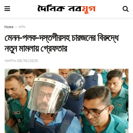
Home
জাতীয়
মেনন-পলক-দস্তগীরসহ চারজনের বিরুদ্ধে
নতুন মামলায় গ্রেফতার
প্রকাশিতঃ 08/10/2025