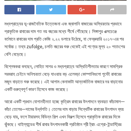
মধ্যপ্রাচ্যের ভূ-রাজনৈতিক উত্তেজনা এবং জ্বালানি বাজারের অস্থিরতার প্রভাবে
প্রাকৃতিক রাবারের দাম গত নয় বছরের মধ্যে শীর্ষে পৌঁছেছে। সিঙ্গাপুর এক্সচেঞ্জে
বর্তমানে রাবারের দাম প্রতি কেজি ২.২২ ডলারে উঠেছে, যা ফেব্রুয়ারি ২০১৭-এর পর
সর্বোচ্চ। তথ্য zufolge, চলতি বছরের শুরু থেকেই এই পণ্যের মূল্য ২০ শতাংশের
বেশি বেড়েছে।
বিশ্লেষকরা বলছেন, লোহিত সাগর ও মধ্যপ্রাচ্যে অস্থিতিশীলতার কারণে সামগ্রিক
সরবরাহ চেইনে অনিশ্চয়তা বেড়ে যাওয়ায় বড় এলেবড়া কোম্পানিগুলো পূর্বেই রাবারের
মজুদ বাড়াতে শুরু করেছে। এই আগাম কেনাকাটা আন্তর্জাতিক বাজারে দর বাড়ানোর
একটি গুরুত্বপূর্ণ কারণ হিসেবে কাজ করেছে।
আরো একটি প্রধান যোগানহীনতা হচ্ছে কৃত্রিম রাবারের উৎপাদনে ব্যবহৃত কাঁচামাল—
কাঁচা তেলের—দামের উর্ধ্বগতি। তেলের দাম বাড়ায় সিন্থেটিক রাবারের উৎপাদন ব্যয়
বেড়ে যায়, ফলে টায়ারসহ বিভিন্ন শিল্প এখন বিকল্প হিসেবে প্রাকৃতিক রাবারের দিকে
ঝুঁকছে। থাইল্যান্ডের শীর্ষ রাবার উৎপাদনকারী প্রতিষ্ঠান শ্রী ট্রাং এগ্রো-ইন্ডাস্ট্রির