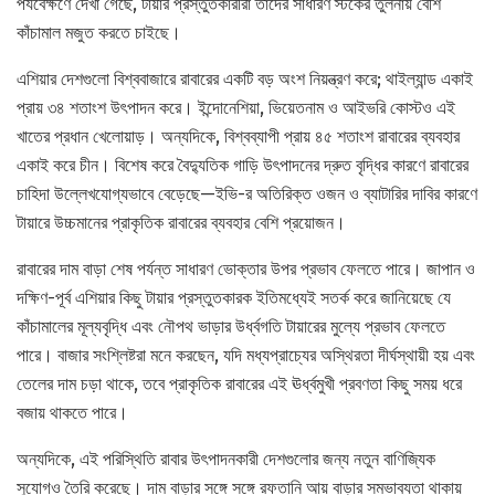
পর্যবেক্ষণে দেখা গেছে, টায়ার প্রস্তুতকারীরা তাদের সাধারণ স্টকের তুলনায় বেশি
কাঁচামাল মজুত করতে চাইছে।
এশিয়ার দেশগুলো বিশ্ববাজারে রাবারের একটি বড় অংশ নিয়ন্ত্রণ করে; থাইল্যান্ড একাই
প্রায় ৩৪ শতাংশ উৎপাদন করে। ইন্দোনেশিয়া, ভিয়েতনাম ও আইভরি কোস্টও এই
খাতের প্রধান খেলোয়াড়। অন্যদিকে, বিশ্বব্যাপী প্রায় ৪৫ শতাংশ রাবারের ব্যবহার
একাই করে চীন। বিশেষ করে বৈদ্যুতিক গাড়ি উৎপাদনের দ্রুত বৃদ্ধির কারণে রাবারের
চাহিদা উল্লেখযোগ্যভাবে বেড়েছে—ইভি-র অতিরিক্ত ওজন ও ব্যাটারির দাবির কারণে
টায়ারে উচ্চমানের প্রাকৃতিক রাবারের ব্যবহার বেশি প্রয়োজন।
রাবারের দাম বাড়া শেষ পর্যন্ত সাধারণ ভোক্তার উপর প্রভাব ফেলতে পারে। জাপান ও
দক্ষিণ-পূর্ব এশিয়ার কিছু টায়ার প্রস্তুতকারক ইতিমধ্যেই সতর্ক করে জানিয়েছে যে
কাঁচামালের মূল্যবৃদ্ধি এবং নৌপথ ভাড়ার উর্ধ্বগতি টায়ারের মুল্যে প্রভাব ফেলতে
পারে। বাজার সংশ্লিষ্টরা মনে করছেন, যদি মধ্যপ্রাচ্যের অস্থিরতা দীর্ঘস্থায়ী হয় এবং
তেলের দাম চড়া থাকে, তবে প্রাকৃতিক রাবারের এই ঊর্ধ্বমুখী প্রবণতা কিছু সময় ধরে
বজায় থাকতে পারে।
অন্যদিকে, এই পরিস্থিতি রাবার উৎপাদনকারী দেশগুলোর জন্য নতুন বাণিজ্যিক
সুযোগও তৈরি করেছে। দাম বাড়ার সঙ্গে সঙ্গে রফতানি আয় বাড়ার সম্ভাব্যতা থাকায়