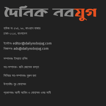
হাউজ নং ৫৯৪, ৯৮, কাওরান বাজার
ঢাকা-১২১৫, বাংলাদেশ
ইমেইলঃ
editor@dailynobojug.com
বিজ্ঞাপনঃ
ads@dailynobojug.com
সম্পাদকঃ ইসরাত রশিদ
সহ-সম্পাদক- জনি জোসেফ কস্তা
সিনিয়র সহ-সম্পাদকঃ নুরুল হুদা
উপদেষ্টাঃ নূর মোহাম্মদ
প্রকাশকঃ আলী আমিন ও মোহাম্মদ ওমর সানী