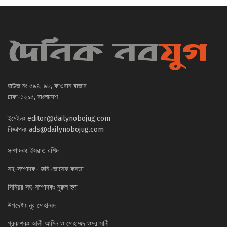
হাউজ নং ৫৯৪, ৯৮, কাওরান বাজার
ঢাকা-১২১৫, বাংলাদেশ
ইমেইলঃ
editor@dailynobojug.com
বিজ্ঞাপনঃ
ads@dailynobojug.com
সম্পাদকঃ ইসরাত রশিদ
সহ-সম্পাদক- জনি জোসেফ কস্তা
সিনিয়র সহ-সম্পাদকঃ নুরুল হুদা
উপদেষ্টাঃ নূর মোহাম্মদ
প্রকাশকঃ আলী আমিন ও মোহাম্মদ ওমর সানী