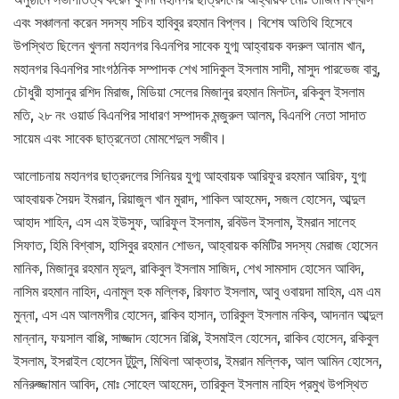
এবং সঞ্চালনা করেন সদস্য সচিব হাবিবুর রহমান বিপ্লব। বিশেষ অতিথি হিসেবে
উপস্থিত ছিলেন খুলনা মহানগর বিএনপির সাবেক যুগ্ম আহ্বায়ক বদরুল আনাম খান,
মহানগর বিএনপির সাংগঠনিক সম্পাদক শেখ সাদিকুল ইসলাম সাদী, মাসুদ পারভেজ বাবু,
চৌধুরী হাসানুর রশিদ মিরাজ, মিডিয়া সেলের মিজানুর রহমান মিলটন, রকিবুল ইসলাম
মতি, ২৮ নং ওয়ার্ড বিএনপির সাধারণ সম্পাদক মন্জুরুল আলম, বিএনপি নেতা সাদাত
সায়েম এবং সাবেক ছাত্রনেতা মোমশেদুল সজীব।
আলোচনায় মহানগর ছাত্রদলের সিনিয়র যুগ্ম আহবায়ক আরিফুর রহমান আরিফ, যুগ্ম
আহবায়ক সৈয়দ ইমরান, রিয়াজুল খান মুরাদ, শাকিল আহমেদ, সজল হোসেন, আব্দুল
আহাদ শাহিন, এস এম ইউসুফ, আরিফুল ইসলাম, রবিউল ইসলাম, ইমরান সালেহ
সিফাত, হিমি বিশ্বাস, হাসিবুর রহমান শোভন, আহ্বায়ক কমিটির সদস্য মেরাজ হোসেন
মানিক, মিজানুর রহমান মৃদুল, রাকিবুল ইসলাম সাজিদ, শেখ সামসাদ হোসেন আবিদ,
নাসিম রহমান নাহিদ, এনামুল হক মল্লিক, রিফাত ইসলাম, আবু ওবায়দা মাহিম, এম এম
মুন্না, এস এম আলমগীর হোসেন, রাকিব হাসান, তারিকুল ইসলাম নকিব, আদনান আব্দুল
মান্নান, ফয়সাল বাপ্পি, সাজ্জাদ হোসেন রিপ্পি, ইসমাইল হোসেন, রাকিব হোসেন, রকিবুল
ইসলাম, ইসরাইল হোসেন টুটুল, মিথিলা আক্তার, ইমরান মল্লিক, আল আমিন হোসেন,
মনিরুজ্জামান আবিদ, মোঃ সোহেল আহমেদ, তারিকুল ইসলাম নাহিদ প্রমুখ উপস্থিত