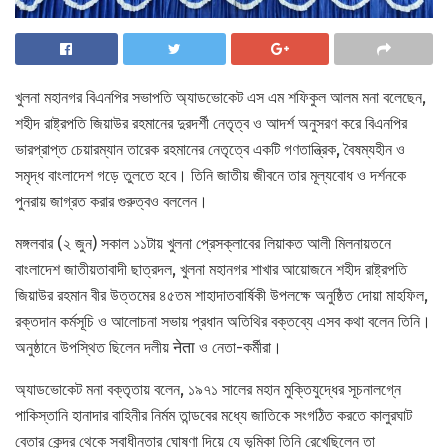
খুলনা মহানগর বিএনপির সভাপতি অ্যাডভোকেট এস এম শফিকুল আলম মনা বলেছেন,
শহীদ রাষ্ট্রপতি জিয়াউর রহমানের দুরদর্শী নেতৃত্ব ও আদর্শ অনুসরণ করে বিএনপির
ভারপ্রাপ্ত চেয়ারম্যান তারেক রহমানের নেতৃত্বে একটি গণতান্ত্রিক, বৈষম্যহীন ও
সমৃদ্ধ বাংলাদেশ গড়ে তুলতে হবে। তিনি জাতীয় জীবনে তার মূল্যবোধ ও দর্শনকে
পুনরায় জাগ্রত করার গুরুত্বও বললেন।
মঙ্গলবার (২ জুন) সকাল ১১টায় খুলনা প্রেসক্লাবের লিয়াকত আলী মিলনায়তনে
বাংলাদেশ জাতীয়তাবাদী ছাত্রদল, খুলনা মহানগর শাখার আয়োজনে শহীদ রাষ্ট্রপতি
জিয়াউর রহমান বীর উত্তমের ৪৫তম শাহাদাতবার্ষিকী উপলক্ষে অনুষ্ঠিত দোয়া মাহফিল,
রক্তদান কর্মসূচি ও আলোচনা সভায় প্রধান অতিথির বক্তব্যে এসব কথা বলেন তিনি।
অনুষ্ঠানে উপস্থিত ছিলেন দলীয় नेता ও নেতা-কর্মীরা।
অ্যাডভোকেট মনা বক্তৃতায় বলেন, ১৯৭১ সালের মহান মুক্তিযুদ্ধের সূচনালগ্নে
পাকিস্তানি হানাদার বাহিনীর নির্মম তান্ডবের মধ্যে জাতিকে সংগঠিত করতে কালুরঘাট
বেতার কেন্দ্র থেকে স্বাধীনতার ঘোষণা দিয়ে যে ভূমিকা তিনি রেখেছিলেন তা