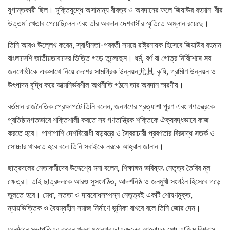
যুগান্তকারী ছিল। মুক্তিযুদ্ধে অসামান্য বীরত্ব ও অবদানের ফলে জিয়াউর রহমান ‘বীর
উত্তম’ খেতাব পেয়েছিলেন এবং তাঁর অবদান দেশবাসীর স্মৃতিতে অম্লান রয়েছে।
তিনি আরও উল্লেখ করেন, স্বাধীনতা-পরবর্তী সময়ে রাষ্ট্রনায়ক হিসেবে জিয়াউর রহমান
বাংলাদেশি জাতীয়তাবাদের ভিত্তি গড়ে তুলেছেন। ধর্ম, বর্ণ বা গোত্র নির্বিশেষে সব
জনগোষ্ঠীকে একসাথে নিয়ে দেশের সামগ্রিক উন্নয়ন尤其 কৃষি, গ্রামীণ উন্নয়ন ও
উৎপাদন বৃদ্ধি করে আত্মনির্ভরশীল অর্থনীতি গঠনে তার অবদান স্মরণীয়।
বর্তমান রাজনৈতিক প্রেক্ষাপটে তিনি বলেন, জনগণের প্রত্যাশা পূরণ এবং গণতন্ত্রকে
প্রতিষ্ঠানগতভাবে শক্তিশালী করতে সব গণতান্ত্রিক শক্তিকে ঐক্যবদ্ধভাবে কাজ
করতে হবে। পাশাপাশি দেশবিরোধী ষড়যন্ত্র ও স্বৈরাচারী প্রবণতার বিরুদ্ধে সতর্ক ও
সোচ্চার থাকতে হবে বলে তিনি সবাইকে নরকে আহ্বান জানান।
ছাত্রদলের নেতাকর্মীদের উদ্দেশ্যে মনা বলেন, শিক্ষাঙ্গন ভবিষ্যৎ নেতৃত্ব তৈরির মূল
ক্ষেত্র। তাই ছাত্রদলকে আরও সুসংগঠিত, আদর্শনিষ্ঠ ও জনমুখী সংগঠন হিসেবে গড়ে
তুলতে হবে। মেধা, সততা ও দায়বোধসম্পন্ন নেতৃত্বই একটি শোষণমুক্ত,
ন্যায়ভিত্তিক ও বৈষম্যহীন সমাজ নির্মাণে ভূমিকা রাখবে বলে তিনি জোর দেন।
অনুষ্ঠানে সভাপতিত্ব করেন খুলনা মহানগর ছাত্রদলের আহ্বায়ক মোঃ তাজিম বিশ্বাস