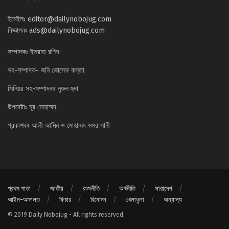
ইমেইলঃ
editor@dailynobojug.com
বিজ্ঞাপনঃ
ads@dailynobojug.com
সম্পাদকঃ ইসরাত রশিদ
সহ-সম্পাদক- জনি জোসেফ কস্তা
সিনিয়র সহ-সম্পাদকঃ নুরুল হুদা
উপদেষ্টাঃ নূর মোহাম্মদ
প্রকাশকঃ আলী আমিন ও মোহাম্মদ ওমর সানী
প্রথম পাতা
জাতীয়
রাজনীতি
অর্থনীতি
সারাদেশ
আইন-আদালত
ফিচার
বিনোদন
খেলাধুলা
অন্যান্য
© 2019 Daily Nobojug - All rights reserved.