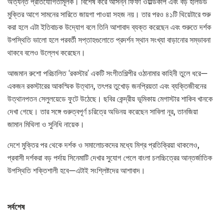
অত্যন্ত প্রতিযোগিতামূলক। বিশেষ করে আসন্ন ফিফা ওয়ার্ল্ডকাপ এবং বড় হলিউড
মুক্তির আগে সামনের সারিতে জায়গা পাওয়া সহজ নয়। তার পরও ৪১টি থিয়েটারে শুরু
করা হলে এটা ইতিবাচক উদ্যোগ বলে তিনি আশাবাদ ব্যক্ত করেছেন এবং শুরুতে দর্শক
উপস্থিতি ভালো হলে পরবর্তী সপ্তাহগুলোতে প্রদর্শন স্থান সংখ্যা বাড়ানোর সম্ভাবনা
থাকবে বলেও উল্লেখ করেছেন।
আজমান রুশো পরিচালিত ‘রকস্টার’ একটি সংগীতশিল্পীর ওঠানামার কাহিনী তুলে ধরে—
একজন রকস্টারের আকস্মিক উত্থান, তৎপর তুখোড় জনপ্রিয়তা এবং ব্যক্তিজীবনের
উত্থানপতন সেলুলয়েডে ফুটে উঠেছে। ছবির কেন্দ্রীয় ভূমিকায় মেগাস্টার শাকিব খানকে
দেখা গেছে। তার সঙ্গে গুরুত্বপূর্ণ চরিত্রে অভিনয় করেছেন সাবিলা নূর, তানজিয়া
জামান মিথিলা ও সুনিধি নায়েক।
দেশে মুক্তির পর থেকে দর্শক ও সমালোচকদের মধ্যে মিশ্র প্রতিক্রিয়া থাকলেও,
প্রবাসী দর্শকরা বড় পর্দায় সিনেমাটি দেখার সুযোগ পেলে বাংলা চলচ্চিত্রের আন্তর্জাতিক
উপস্থিতি শক্তিশালী হবে—এটাই সংশ্লিষ্টদের আশাবাদ।
সর্বশেষ