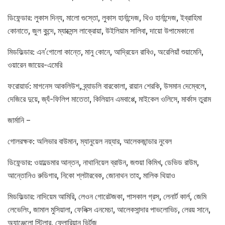
ডিফেন্ডার: লুকাস দিন্য, মালো গুস্তো, লুকাস হার্নান্দেজ, থিও হার্নান্দেজ, ইব্রাহিমা
কোনাতে, জুল কুন্দে, ম্যাক্সেন্স লাক্রোয়া, উইলিয়াম সালিবা, দায়ো উপামেকানো
মিডফিল্ডার: এন’গোলো কান্তে, মানু কোনে, আদ্রিয়েন রাবিও, অরেলিয়াঁ শুয়ামেনি,
ওয়ারেন জায়ের-এমেরি
ফরোয়ার্ড: মাগনেস আকলিউশ, ব্র্যাডলি বারকোলা, রায়ান শেরকি, উসমান দেম্বেলে,
দেজিরে দুয়ে, জ্যঁ-ফিলিপ মাতেতা, কিলিয়ান এমবাপ্পে, মাইকেল ওলিসে, মার্কাস তুরাম
জার্মানি –
গোলরক্ষক: অলিভার বাউমান, ম্যানুয়েল নয়্যার, আলেকজান্ডার নুবেল
ডিফেন্ডার: ওয়াল্ডেমার আন্তন, নাথানিয়েল ব্রাউন, জশুয়া কিমিখ, ডেভিড রাউম,
আন্তোনিও রুডিগার, নিকো শ্লটারবেক, জোনাথন তাহ, মালিক থিয়াও
মিডফিল্ডার: নাদিয়েম আমিরি, লেওন গোরেটজকা, পাসকাল গ্রস, লেনার্ট কার্ল, জেমি
লেভেলিং, জামাল মুসিয়ালা, ফেলিক্স এনমেচা, আলেকসান্দার পাভলোভিচ, লেরয় সানে,
অ্যাঞ্জেলো স্টিলার, ফ্লোরিয়ান ভির্ট্‌জ