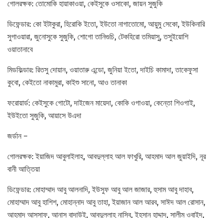
গোলরক্ষক: তোমোকি হায়াকাওয়া, কেইসুকে ওসাকো, জায়ন সুজুকি
ডিফেন্ডার: কো ইটাকুরা, হিরোকি ইতো, ইউতো নাগাতোমো, আয়ুমু সেকো, ইউকিনারি
সুগাওয়ারা, জুনোসুকে সুজুকি, শোগো তানিগুচি, টেকহিরো তমিয়াসু, তসুইয়োশি
ওয়াতানাবে
মিডফিল্ডার: রিতসু দোয়ান, ওয়াতারু এন্ডো, জুনিয়া ইতো, দাইচি কামাদা, তাকেফুসা
কুবো, কেইতো নাকামুরা, কাইশু সানো, আও তানাকা
ফরোয়ার্ড: কেইসুকে গোটো, দাইজেন মায়েদা, কোকি ওগাওয়া, কেন্তো শিওগাই,
ইউইতো সুজুকি, আয়াসে উএদা
জর্ডান –
গোলরক্ষক: ইয়াজিদ আবুলাইলাহ, আবদুল্লাহ আল ফাখুরি, আহমাদ আল জুয়াইদি, নূর
বানী আত্তিয়া
ডিফেন্ডার: মোহাম্মাদ আবু আলনাদি, ইউসুফ আবু আল জাজার, হুসাম আবু দাহাব,
মোহাম্মাদ আবু হাশিশ, মোহান্নাদ আবু তাহা, ইয়াজান আল আরব, সাঈদ আল রোসান,
আহমাদ আসসাফ, আনাস বাদাউই, আবদুল্লাহ নাসিব, ইহসান হাদ্দাদ, সালীম ওবাইদ,