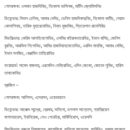
গোলরক্ষক: ওসমান হাজদিকিচ, নিকোলা ভাসিলজ, মার্টিন জ্লোমিসলিচ
ডিফেন্ডার: নিদাল চেলিক, আমার দেদিচ, ডেনিস হাজদিকাদুনিচ, নিকোলা কাটিচ, সেয়াদ
কোলাশিনাচ, তারিক মুহারেমোভিচ, নিহাদ মুজাকিচ, স্তিয়েপান রাদেলিয়িচ
মিডফিল্ডার: কেরিম আলাইবেগোভিচ, এসমির বাইরাকতারেভিচ, ইভান বাসিচ, জেনিস
বুরনিচ, আরমিনা গিগোভিচ, আমির হাজদিয়াহমেতোভিচ, এরমিন মাহমিচ, আমার মেমিচ,
ইভান শুনজিচ, বেঞ্জামিন তাহিরোভিচ
ফরোয়ার্ড: সামেদ বাজদার, এরমেদিন দেমিরোভিচ, এদিন জেকো, জোভো লুকিচ, হারিস
তাবাকোভিচ
ব্রাজিল –
গোলরক্ষক: আলিসন, এদেরসন, ওয়েভারতন
ডিফেন্ডার: আলেক্স সান্দ্রো, ব্রেমার, দানিলো, ডগলাস সান্তোস, গ্যাব্রিয়েল
মাগালহায়েস, ইবানিয়েজ, লেও পেরেইরা, মার্কিনিয়োস, ওয়েসলি
মিডফিল্ডার: ব্রুনো গিমারায়েস, কাসেমিরো, দানিলো সান্তোস, ফাবিনিও, লুকাস পাকেতা