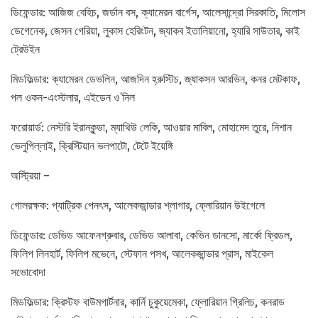
ডিফেন্ডার: আজিজ বেহিচ, জর্ডান বস, ক্যামেরন বার্গেস, আলেসান্দ্রো সিরকাতি, মিলোস
ডেগেনেক, জেসন গেরিয়া, লুকাস হেরিংটন, জ্যাকব ইতালিয়ানো, হ্যারি সাউতার, কাই
ট্রেউইন
মিডফিল্ডার: ক্যামেরন ডেভলিন, আজদিন হ্রুস্টিচ, জ্যাকসন আরভিন, কনর মেটকাফ,
পল ওকন-এংস্টলার, এইডেন ও’নিল
ফরোয়ার্ড: নেস্টরি ইরানকুন্ডা, ম্যাথিউ লেকি, আওয়ার মাবিল, মোহামেদ তুরে, নিশান
ভেলুপিল্লাই, ক্রিস্টিয়ান ভলপাটো, টেটে ইয়েঙ্গি
অস্ট্রিয়া –
গোলরক্ষক: প্যাট্রিক পেনৎস, আলেকজান্ডার শ্লাগার, ফ্লোরিয়ান উইগেলে
ডিফেন্ডার: ডেভিড আফেনগ্রুবার, ডেভিড আলাবা, কেভিন ডানসো, মার্কো ফ্রিডল,
ফিলিপ লিনহার্ট, ফিলিপ মভেনে, স্টেফান পসখ, আলেকজান্ডার প্রাস, মাইকেল
সভোবোদা
মিডফিল্ডার: ক্রিস্টফ বাউমগার্টনার, কার্নি চুকুয়েমেকা, ফ্লোরিয়ান গ্রিলিচ, কনরাড