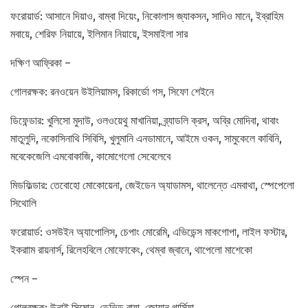
ফরোয়ার্ড: আসানে দিয়াও, বাম্বা দিয়েং, নিকোলাস জ্যাকসন, সাদিও মানে, ইব্রাহিম
মবায়ে, শেরিফ নিয়ায়ে, ইলিমান নিয়ায়ে, ইসমাইলা সার
দক্ষিণ আফ্রিকা –
গোলরক্ষক: রনওয়েন উইলিয়ামস, রিকার্ডো গস, সিফো শেইনে
ডিফেন্ডার: খুলিসো মুদাউ, ওলওয়েথু মাখানিয়া, ব্র্যাডলি ক্রস, অব্রি মোদিবা, থাবাং
মাতুলুদি, নকোসিনাথি সিবিসি, খুলুমানি এনডামানে, আইমে ওকন, সামুকেলে কাবিনি,
মবেকেজেলি এমবোকাজি, কামোগেলো সেবেলেবে
মিডফিল্ডার: তেবোহো মোকোয়েনা, জেইডেন অ্যাডামস, থালেন্তে এমবাথা, স্পেপেলো
সিথোলি
ফরোয়ার্ড: ওসউইন অ্যাপোলিস, চেপাং মোরেমি, এভিডেন্স মাকগোপা, লাইল ফস্টার,
ইকরাাম রায়নার্স, রিলেহবিলে মোফোকেং, থেম্বা জ্বানে, থাপেলো মাশেকো
স্পেন –
গোলরক্ষক: উনাই সিমোন, ডেভিড রায়া, জোয়ান গার্সিয়া