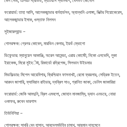
কেন সেমা, এলিয়ট স্ট্রাউড, ম্যাটিয়াস স্ভানবার্গ, বেসফর্ট জেনেলি
ফরোয়ার্ড: তাহা আলি, আলেকজান্ডার বার্নহার্ডসন, অ্যান্থনি এলাঙ্গা, ভিক্টর গিয়োকেরেস,
আলেকজান্ডার ইসাক, গুস্তাফ নিলসন
সুইজারল্যান্ড –
গোলরক্ষক: গ্রেগর কোবেল, মারভিন কেলার, ইয়ভঁ ম্ভোগো
ডিফেন্ডার: ম্যানুয়েল আকাঞ্জি, অরেল আমেন্ডা, এরায় কোর্মেট, নিকো এলভেদি, লুকা
ইয়াকেজ, মিরো মুইহेम, রিকার্ডো রদ্রিগেজ, সিলভান উইডমার
মিডফিল্ডার: মিশেল আয়েবিশার, ক্রিশ্চিয়ান ফাসনাখট, রেমো ফ্রয়লার, সেড্রিক ইতেন,
আরদন জাশারি, ফ্যাবিয়ান রাইডার, দ্যব্রিল সাও, গ্রানিত জাকা, ডেনিস জাকারিয়া
ফরোয়ার্ড: জেকি আমদুনি, ব্রিল এমবলো, জোহান মানজাম্বি, ড্যান এনডয়ে, নোয়া
ওকাফর, রুবেন ভারগাস
তিউনিশিয়া –
গোলরক্ষক: সাবরি বেন হাসান, আবদেলমউহিব চামাখ, আয়মান দাহমেনে