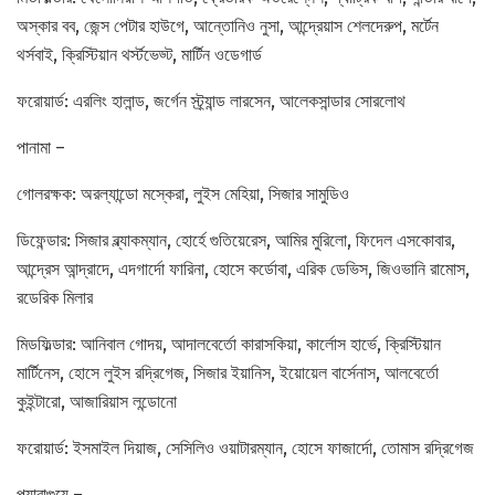
অস্কার বব, জেন্স পেটার হাউগে, আন্তোনিও নুসা, আন্দ্রেয়াস শেলদেরুপ, মর্টেন
থর্সবাই, ক্রিস্টিয়ান থর্স্টভেড্ট, মার্টিন ওডেগার্ড
ফরোয়ার্ড: এরলিং হালান্ড, জর্গেন স্ট্র্যান্ড লারসেন, আলেকসান্ডার সোরলোথ
পানামা –
গোলরক্ষক: অরল্যান্ডো মস্কেরা, লুইস মেহিয়া, সিজার সামুডিও
ডিফেন্ডার: সিজার ব্ল্যাকম্যান, হোর্হে গুতিয়েরেস, আমির মুরিলো, ফিদেল এসকোবার,
আন্দ্রেস আন্দ্রাদে, এদগার্দো ফারিনা, হোসে কর্ডোবা, এরিক ডেভিস, জিওভানি রামোস,
রডেরিক মিলার
মিডফিল্ডার: আনিবাল গোদয়, আদালবের্তো কারাসকিয়া, কার্লোস হার্ভে, ক্রিস্টিয়ান
মার্টিনেস, হোসে লুইস রদ্রিগেজ, সিজার ইয়ানিস, ইয়োয়েল বার্সেনাস, আলবের্তো
কুইন্টারো, আজারিয়াস লন্ডোনো
ফরোয়ার্ড: ইসমাইল দিয়াজ, সেসিলিও ওয়াটারম্যান, হোসে ফাজার্দো, তোমাস রদ্রিগেজ
প্যারাগুয়ে –