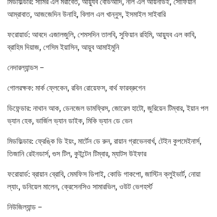
মিডফিল্ডার: সামির এল মরাবেত, আয়্যুব বোউআদি, নীল এল আয়নাউই, সোফিয়ান
আম্রাবাত, আজজেদিন উনাহি, বিলাল এল খান্নুস, ইসমাইল সাইবারি
ফরোয়ার্ড: আবদে এজালজুলি, শেমসদিন তালবি, সুফিয়ান রহিমি, আয়্যুব এল কাবি,
ব্রাহিম দিয়াজ, গেসিম ইয়াসিন, আয়ুব আমাইমুনি
নেদারল্যান্ডস –
গোলরক্ষক: মার্ক ফ্লেকেন, রবিন রোয়েফস, বার্থ ফারব্রুগেন
ডিফেন্ডার: নাথান আক, ডেনজেল ডামফ্রিস, জোরেল হাটো, জুরিয়েন টিম্বার, ইয়ান পল
ভ্যান হেক, ভার্জিল ভ্যান ডাইক, মিকি ভ্যান ডে ভেন
মিডফিল্ডার: ফ্রেঙ্কি ডি ইয়ং, মার্টেন ডে রুন, রায়ান গ্রাভেনবার্খ, টেইন কুপমেইনার্স,
তিজানি রেইনডার্স, গুস টিল, কুইন্টেন টিম্বার, ম্যাটস উইফার
ফরোয়ার্ড: ব্রায়ান ব্রোবি, মেমফিস ডিপাই, কোডি গাকপো, জাস্টিন ক্লুইভার্ট, নোয়া
ল্যাং, ডনিয়েল মালেন, ক্রেসেনসিও সামারভিল, ওউট ভেগহর্স্ট
নিউজিল্যান্ড –