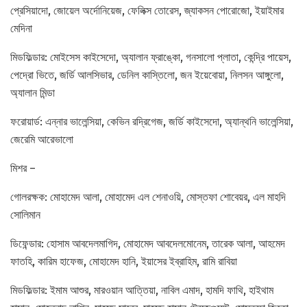
প্রেসিয়াদো, জোয়েল অর্দোনিয়েজ, ফেলিক্স তোরেস, জ্যাকসন পোরোজো, ইয়াইমার
মেদিনা
মিডফিল্ডার: মোইসেস কাইসেদো, অ্যালান ফ্রাঙ্কো, গনসালো প্লাতা, কেন্দ্রি পায়েস,
পেদ্রো ভিতে, জর্ডি আলসিভার, ডেনিল কাস্তিলো, জন ইয়েবোয়া, নিলসন আঙ্গুলো,
অ্যালান মিন্ডা
ফরোয়ার্ড: এন্নার ভালেন্সিয়া, কেভিন রদ্রিগেজ, জর্ডি কাইসেদো, অ্যান্থনি ভালেন্সিয়া,
জেরেমি আরেভালো
মিশর –
গোলরক্ষক: মোহামেদ আলা, মোহামেদ এল শেনাওয়ি, মোস্তফা শোবেয়র, এল মাহদি
সোলিমান
ডিফেন্ডার: হোসাম আবদেলমাগিদ, মোহামেদ আবদেলমোনেম, তারেক আলা, আহমেদ
ফাতহি, কারিম হাফেজ, মোহামেদ হানি, ইয়াসের ইব্রাহিম, রামি রাবিয়া
মিডফিল্ডার: ইমাম আশুর, মারওয়ান আত্তিয়া, নাবিল এমাদ, হামদি ফাথি, হাইথাম