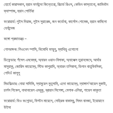
হোর্হে কারাসকাল, হুয়ান ফার্নান্দো কিন্তেরো, রিচার্ড রিওস, কেভিন কাস্তানো, জামিনটন
ক্যাম্পাজ, হুয়ান পোর্তিয়া
ফরোয়ার্ড: লুইস দিয়াজ, লুইস সুয়ারেজ, জন কর্ডোবা, কার্লোস গোমেজ, হুয়ান কামিলো
হের্নান্দেজ
কঙ্গো প্রজাতন্ত্র –
গোলরক্ষক: লিওনেল ম্পাসি, থিমোথি ফায়ুলু, ম্যাথিয়ু এপোলো
ডিফেন্ডার: শঁসেল এমবেম্বা, অ্যারন ওয়ান-বিসাকা, অ্যালেক্স তুয়ানজেবে, আর্থার
মাসুয়াকু, জোরিস কায়েম্বে, স্টিভ কাপুয়াদি, অ্যারন তশিবালা, ডিলান বাতুবিনসিকা,
গেদিওঁ কালুলু
মিডফিল্ডার: নোয়া সাদিকি, স্যামুয়েল মুতুসামি, এদো কায়েম্বে, ন্যাঙ্গাল’আয়েল মুকাউ,
চার্লস পিকেল, নাথানায়েল এমবুকু, ব্রায়ান সিপেঙ্গা, মেশাক এলিয়া, গায়েল কাকুতা
ফরোয়ার্ড: থিও বংগোন্ডা, ফিস্টন মায়েলে, সেড্রিক বাকাম্বু, সিমন বানজা, ইয়োয়ানে
উইসা