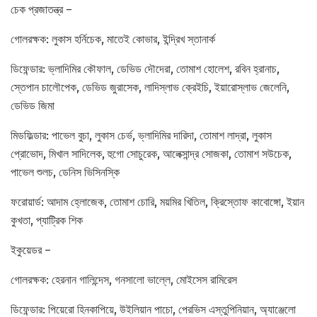
চেক প্রজাতন্ত্র –
গোলরক্ষক: লুকাস হর্নিচেক, মাতেই কোভার, ইন্দ্রিখ স্তানার্ক
ডিফেন্ডার: ভ্লাদিমির কৌফাল, ডেভিড দৌদেরা, তোমাশ হোলেশ, রবিন হ্রানাচ,
স্তেপান চালৌপেক, ডেভিড জুরাসেক, লাদিস্লাভ ক্রেইচি, ইয়ারোস্লাভ জেলেনি,
ডেভিড জিমা
মিডফিল্ডার: পাভেল বুচা, লুকাস চের্ভ, ভ্লাদিমির দারিদা, তোমাশ লাদ্রা, লুকাস
প্রোভোদ, মিখাল সাদিলেক, হুগো সোচুরেক, আলেক্সান্দ্র সোজকা, তোমাশ সউচেক,
পাভেল শুলচ, ডেনিস ভিসিনস্কি
ফরোয়ার্ড: আদাম হ্লোজেক, তোমাশ চোরি, ময়মির খিতিল, ক্রিস্তোফ কাবোঙ্গো, ইয়ান
কুখতা, প্যাট্রিক শিক
ইকুয়েডর –
গোলরক্ষক: হেরনান গালিন্দেস, গনসালো ভাল্লে, মোইসেস রামিরেস
ডিফেন্ডার: পিয়েরো হিনকাপিয়ে, উইলিয়ান পাচো, পেরভিস এস্তুপিনিয়ান, অ্যাঞ্জেলো