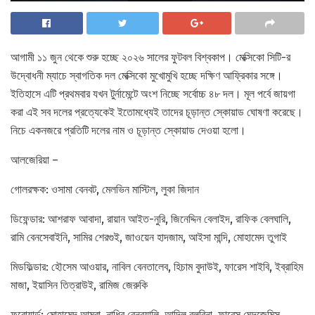
আগামী ১১ জুন থেকে শুরু হচ্ছে ২০২৬ সালের ফুটবল বিশ্বকাপ। মেক্সিকো সিটি-র
উদ্বোধনী ম্যাচে স্বাগতিক দল মেক্সিকো মুখোমুখি হচ্ছে দক্ষিণ আফ্রিকার সঙ্গে।
ইতিহাসে এটি প্রথমবার যখন টুর্নামেন্টে অংশ নিচ্ছে সর্বোচ্চ ৪৮ দল। মূল পর্বে জায়গা
করা এই সব দলের প্রত্যেকেই ইতোমধ্যেই তাদের চূড়ান্ত স্কোয়াড ঘোষণা করেছে।
নিচে একনজরে প্রতিটি দলের নাম ও চূড়ান্ত স্কোয়াড দেওয়া হলো।
আলজেরিয়া –
গোলরক্ষক: ওসামা বেনবট, মেলভিন মাস্টিল, লুকা জিদান
ডিফেন্ডার: আশরাফ আবাদা, রায়ান আইত-নুরি, জিনেদ্দিন বেলাইদ, রাফিক বেলঘালি,
রামি বেনসেবাইনি, সামির শেরগুই, জাওয়েন হাদজাম, আইসা মান্দি, মোহামেদ তুগাই
মিডফিল্ডার: হৌসেম আওয়ার, নাবিল বেনতালেব, হিচাম বুদাউই, ফারেস শাইবি, ইব্রাহিম
মাজা, ইয়াসিন তিত্রাউই, রামিজ জেরুকি
ফরোয়ার্ড: মোহামেদ আমুরা, নাধির বেনবুয়ালি, আদিল বুলবিনা, ফারেস ঘেদজেমিস,