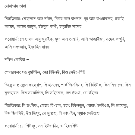
মোহাম্মাদ তাহা
মিডফিল্ডার: মোহাম্মাদ আল দাউদ, নিযার আল রাশদান, নূর আল রাওয়াবদেহ, রাজাই
আয়েদ, আমের জামুস, ইউসুফ কাশী, ইব্রাহিম সাদেহ
ফরোয়ার্ড: মোহাম্মাদ আবু জুরাইক, মুসা আল তামারি, আলি আজাইজা, ওদেহ ফাখুরি,
আলি ওলওয়ান, ইব্রাহিম সাবরা
দক্ষিণ কোরিয়া –
গোলরক্ষক: সঙ বুমগিউন, জো হিউনউ, কিম সেউং-গিউ
ডিফেন্ডার: জেন্স কাস্ত্রোপ, লি হানবেম, পার্ক জিনসিওব, লি কিহিউক, কিম মিন-জে, কিম
মুনহোয়ান, কিম তায়েহিউন, লি তাইসোক, সল ইয়ংউ, চো উইজে
মিডফিল্ডার: লি ডংগিয়ং, হোয়াং হি-চান, ইয়াং হিউনজুন, হোয়াং ইনবিওম, লি জায়েসুং,
কিম জিনগিউ, উম জিসুং, বে জুনহো, লি কাং-ইন, প্যাক সেউংহো
ফরোয়ার্ড: চো গিউসুং, সন হিউং-মিন, ও হিয়নগিউ