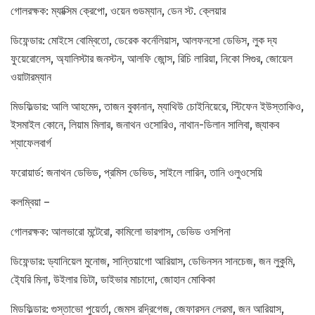
গোলরক্ষক: ম্যাক্সিম ক্রেপো, ওয়েন গুডম্যান, ডেন স্ট. ক্লেয়ার
ডিফেন্ডার: মোইসে বোম্বিতো, ডেরেক কর্নেলিয়াস, আলফনসো ডেভিস, লুক দ্য
ফুয়েরোলেস, অ্যালিস্টার জনস্টন, আলফি জোন্স, রিচি লারিয়া, নিকো সিগুর, জোয়েল
ওয়াটারম্যান
মিডফিল্ডার: আলি আহমেদ, তাজন বুকানান, ম্যাথিউ চোইনিয়েরে, স্টিফেন ইউস্তাকিও,
ইসমাইল কোনে, লিয়াম মিলার, জনাথন ওসোরিও, নাথান-ডিলান সালিবা, জ্যাকব
শ্যাফেলবার্গ
ফরোয়ার্ড: জনাথন ডেভিড, প্রমিস ডেভিড, সাইলে লারিন, তানি ওলুওসেয়ি
কলম্বিয়া –
গোলরক্ষক: আলভারো মন্টেরো, কামিলো ভারগাস, ডেভিড ওসপিনা
ডিফেন্ডার: ড্যানিয়েল মুনোজ, সান্তিয়াগো আরিয়াস, ডেভিনসন সানচেজ, জন লুকুমি,
ই্যেরি মিনা, উইলার ডিটা, ডাইভার মাচাদো, জোহান মোকিকা
মিডফিল্ডার: গুস্তাভো পুয়ের্তা, জেমস রদ্রিগেজ, জেফারসন লেরমা, জন আরিয়াস,