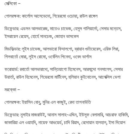
মেক্সিকো –
গোলরক্ষক: কার্লোস আসেভেদো, গিয়েরমো ওচোয়া, রাউল রাঙ্গেল
ডিফেন্ডার: এডসন আলভারেজ, মাতেও চাভেজ, হেসুস গালিয়ার্দো, সেসার মন্তেস,
ইসরায়েল রেয়েস, হোর্হে সানচেজ, জোহান ভাসকেস
মিডফিল্ডার: লুইস চাভেজ, আলভারো ফিদালগো, ব্রায়ান গুতিয়েরেস, এরিক লিরা,
গিলবার্তো মোরা, লুইস রোমো, ওর্বেলিন পিনেদা, ওবেদ ভার্গাস
ফরোয়ার্ড: রবার্তো আলভারাদো, সান্তিয়াগো হিমেনেস, আরমান্দো গনসালেস, সেসার
উয়ার্তা, রাউল হিমেনেস, গিয়েরমো মার্টিনেস, হুলিয়ান কুইনোনেস, আলেক্সিস ভেগা
মরক্কো –
গোলরক্ষক: ইয়াসিন বোনু, মুনির এল কাজুই, রেদা তাগনাউতি
ডিফেন্ডার: নুসাইর মাজরাউই, আনাস সালাহ-এদ্দিন, ইউসুফ বেলামারি, আচরাফ হাকিমি,
জাকারিয়া এল ওয়াহদি, নায়েফ আগুয়ের্ড, চাদি রিয়াদ, রেদোয়ান হালহাল, ইসা দিয়োপ