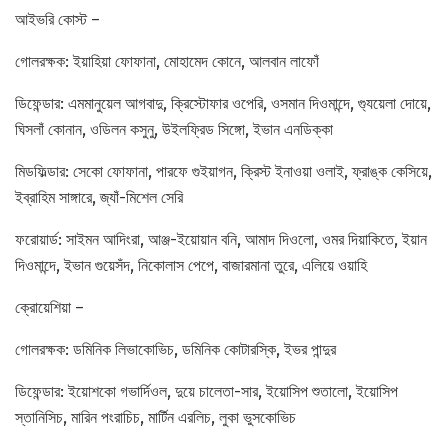
আইভরি কোস্ট –
গোলরক্ষক: ইয়াহিয়া ফোফানা, মোহামেদ কোনে, আলবান লাফোঁ
ডিফেন্ডার: এমমানুয়েল আগবাদু, ক্রিস্টোফার ওপেরি, ওসমান দিওমান্দে, গ্যুয়েলা দোয়ে,
ঘিসলাঁ কোনান, ওডিলন কসুনু, উইলফ্রিড সিঙ্গো, ইভান এনডিক্কা
মিডফিল্ডার: সেকো ফোফানা, পারফে গুইয়াগন, ক্রিস্ট ইনাওয়া ওলাই, ফ্রাঙ্ক কেসিয়ে,
ইব্রাহিম সাঙ্গারে, জ্যাঁ-মিশেল সেরি
ফরোয়ার্ড: সাইমন আদিংরা, আঞ্জ-ইয়োয়ান বনি, আমাদ দিওলো, ওমর দিয়াকিতে, ইয়ান
দিওমান্দে, ইভান গুয়েসঁদ, নিকোলাস পেপে, বাজারমানা তুরে, এলিয়ে ওয়াহি
ক্রোয়েশিয়া –
গোলরক্ষক: ডমিনিক লিভাকোভিচ, ডমিনিক কোটারস্কি, ইভর পান্দুর
ডিফেন্ডার: ইয়োশকো গভার্দিওল, দুয়ে চালেতা-সার, ইয়োসিপ শুতালো, ইয়োসিপ
স্তানিসিচ, মারিন পংরাচিচ, মার্টিন এরলিচ, লুকা ভুসকোভিচ