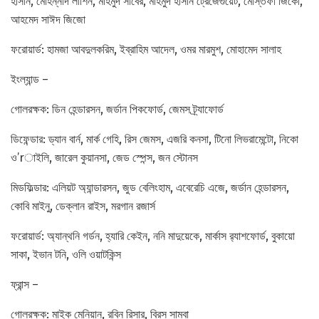
হাসান, মোহন্নাদ লাশিন, মাহমুদ সাবের, মাহমুদ হাসান ট্রেজেগুয়েট, মোস্তফা জিকো,
আহমেদ সাঈদ জিজো
ফরোয়ার্ড: হামজা আবদুলকরিম, ইব্রাহিম আদেল, ওমর মারমুশ, মোহামেদ সালাহ
ইংল্যান্ড –
গোলরক্ষক: ডিন হেন্ডারসন, জর্ডান পিকফোর্ড, জেমস ট্র্যাফোর্ড
ডিফেন্ডার: ড্যান বার্ন, মার্ক গেহি, রিস জেমস, এজরি কনসা, টিনো লিভরামেন্টো, নিকো
ও’rাইলি, জারেল কুয়ানসা, জেড স্পেন্স, জন স্টোনস
মিডফিল্ডার: এলিয়ট অ্যান্ডারসন, জুড বেলিংহাম, এবেরেচি এজে, জর্ডান হেন্ডারসন,
কোবি মাইনু, ডেক্লান রাইস, মরগান রজার্স
ফরোয়ার্ড: অ্যান্থনি গর্ডন, হ্যারি কেইন, ননি মাদুয়েকে, মার্কাস র‍্যাশফোর্ড, বুকায়ো
সাকা, ইভান টনি, ওলি ওয়াটকিন্স
ফ্রান্স –
গোলরক্ষক: মাইক মেনিয়ান, রবিন রিসার, ব্রিস সাম্বা