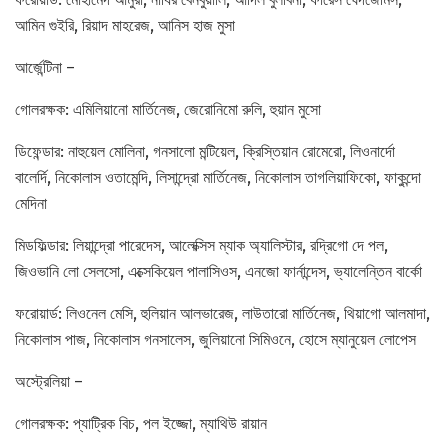
আমিন গুইরি, রিয়াদ মাহরেজ, আনিস হাজ মুসা
আর্জেন্টিনা –
গোলরক্ষক: এমিলিয়ানো মার্তিনেজ, জেরোনিমো রুলি, হুয়ান মুসো
ডিফেন্ডার: নাহুয়েল মোলিনা, গনসালো মন্টিয়েল, ক্রিস্তিয়ান রোমেরো, লিওনার্দো
বালের্দি, নিকোলাস ওতামেন্দি, লিসান্দ্রো মার্তিনেজ, নিকোলাস তাগলিয়াফিকো, ফাকুন্দো
মেদিনা
মিডফিল্ডার: লিয়ান্দ্রো পারেদেস, আলেক্সিস ম্যাক অ্যালিস্টার, রদ্রিগো দে পল,
জিওভানি লো সেলসো, এক্সেকিয়েল পালাসিওস, এনজো ফার্নান্দেস, ভ্যালেন্তিন বার্কো
ফরোয়ার্ড: লিওনেল মেসি, হুলিয়ান আলভারেজ, লাউতারো মার্তিনেজ, থিয়াগো আলমাদা,
নিকোলাস পাজ, নিকোলাস গনসালেস, জুলিয়ানো সিমিওনে, হোসে ম্যানুয়েল লোপেস
অস্ট্রেলিয়া –
গোলরক্ষক: প্যাট্রিক বিচ, পল ইজ্জো, ম্যাথিউ রায়ান