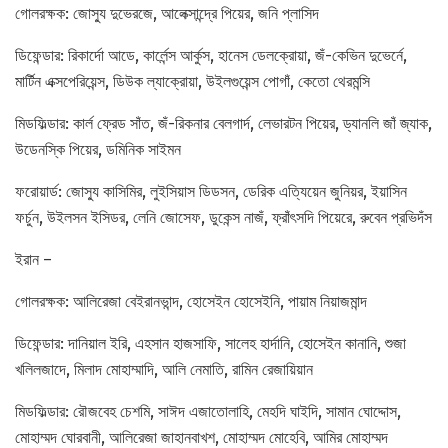
গোলরক্ষক: জোস্যু দুভেরজে, আলেক্সান্দ্রে পিয়ের, জনি প্লাসিদ
ডিফেন্ডার: রিকার্দো আডে, কার্লেন্স আর্কুস, হানেস ডেলক্রোয়া, জঁ-কেভিন দুভের্নে,
মার্টিন এক্সপেরিয়েন্স, ডিউক ল্যাক্রোয়া, উইলগুয়েন্স পোগাঁ, কেতো থেরমন্সি
মিডফিল্ডার: কার্ল ফ্রেড সাঁত, জঁ-রিকনার বেলগার্দ, লেভারটন পিয়ের, ড্যানলি জাঁ জ্যাক,
উডেনস্কি পিয়ের, ডমিনিক সাইমন
ফরোয়ার্ড: জোস্যু কাসিমির, লুইসিয়াস ডিডসন, ডেরিক এত্যিয়েন জুনিয়র, ইয়াসিন
ফর্চুন, উইলসন ইসিডর, লেনি জোসেফ, ডুকেন্স নাজঁ, ফ্রাঁৎসদি পিয়েরে, রুবেন প্রভিদঁস
ইরান –
গোলরক্ষক: আলিরেজা বেইরানভান্দ, হোসেইন হোসেইনি, পায়াম নিয়াজমান্দ
ডিফেন্ডার: দানিয়াল ইরি, এহসান হাজসাফি, সালেহ হার্দানি, হোসেইন কানানি, শুজা
খলিলজাদে, মিলাদ মোহাম্মাদি, আলি নেমাতি, রামিন রেজায়িয়ান
মিডফিল্ডার: রৌজবেহ চেশমি, সাঈদ এজাতোলাহি, মেহদি ঘাইদি, সামান ঘোদ্দোস,
মোহাম্মদ ঘোরবানী, আলিরেজা জাহানবাখশ, মোহাম্মদ মোহেবি, আমির মোহাম্মদ