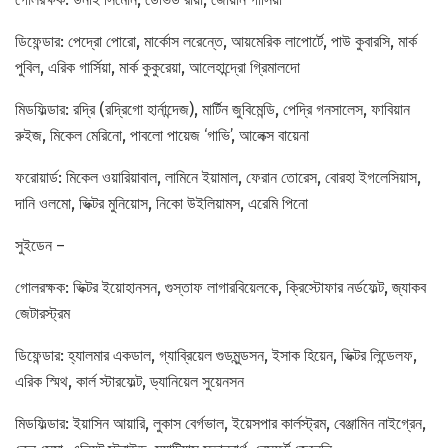
ডিফেন্ডার: পেদ্রো পোরো, মার্কোস লরেন্তে, আয়মেরিক লাপোর্টে, পাউ কুবারসি, মার্ক
পুবিল, এরিক গার্সিয়া, মার্ক কুকুরেয়া, আলেহান্দ্রো গ্রিমালদো
মিডফিল্ডার: রদ্রি (রদ্রিগো হার্নান্দেজ), মার্টিন জুবিমেন্ডি, পেদ্রি গনসালেস, ফাবিয়ান
রুইজ, মিকেল মেরিনো, পাবলো পায়েজ ‘গাভি’, আলেক্স বায়েনা
ফরোয়ার্ড: মিকেল ওয়ারিয়াবাল, লামিনে ইয়ামাল, ফেরান তোরেস, বোরহা ইগলেসিয়াস,
দানি ওলমো, ভিক্টর মুনিয়োস, নিকো উইলিয়ামস, এরেমি পিনো
সুইডেন –
গোলরক্ষক: ভিক্টর ইয়োহানসন, গুস্তাফ লাগারবিয়েলকে, ক্রিস্টোফার নর্ডফেল্ট, জ্যাকব
জেটারস্ট্রম
ডিফেন্ডার: হ্যালমার একডাল, গ্যাব্রিয়েল গুডমুন্ডসন, ইসাক হিয়েন, ভিক্টর লিন্ডেলফ,
এরিক স্মিথ, কার্ল স্টারফেল্ট, ড্যানিয়েল সুয়েনসন
মিডফিল্ডার: ইয়াসিন আয়ারি, লুকাস বের্গভাল, ইয়েসপার কার্লস্ট্রম, বেঞ্জামিন নাইগ্রেন,