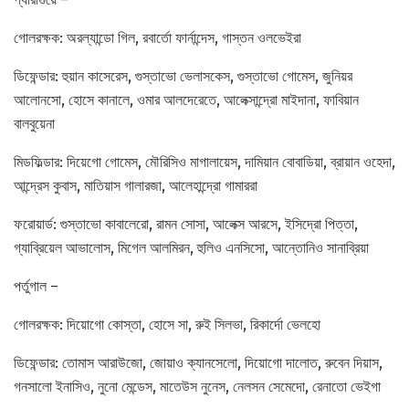
গোলরক্ষক: অরল্যান্ডো গিল, রবার্তো ফার্নান্দেস, গাস্তন ওলভেইরা
ডিফেন্ডার: হুয়ান কাসেরেস, গুস্তাভো ভেলাসকেস, গুস্তাভো গোমেস, জুনিয়র
আলোনসো, হোসে কানালে, ওমার আলদেরেতে, আলেক্সান্দ্রো মাইদানা, ফাবিয়ান
বালবুয়েনা
মিডফিল্ডার: দিয়েগো গোমেস, মৌরিসিও মাগালায়েস, দামিয়ান বোবাডিয়া, ব্রায়ান ওহেদা,
আন্দ্রেস কুবাস, মাতিয়াস গালারজা, আলেহান্দ্রো গামাররা
ফরোয়ার্ড: গুস্তাভো কাবালেরো, রামন সোসা, আলেক্স আরসে, ইসিদ্রো পিত্তা,
গ্যাব্রিয়েল আভালোস, মিগেল আলমিরন, হুলিও এনসিসো, আন্তোনিও সানাব্রিয়া
পর্তুগাল –
গোলরক্ষক: দিয়োগো কোস্তা, হোসে সা, রুই সিলভা, রিকার্দো ভেলহো
ডিফেন্ডার: তোমাস আরাউজো, জোয়াও ক্যানসেলো, দিয়োগো দালোত, রুবেন দিয়াস,
গনসালো ইনাসিও, নুনো মেন্ডেস, মাতেউস নুনেস, নেলসন সেমেদো, রেনাতো ভেইগা