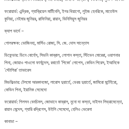
ফরোয়ার্ড: এন্দ্রিক, গ্যাব্রিয়েল মার্টিনেলি, ইগর থিয়াগো, লুইজ হেনরিকে, মাতেউস
কুনিয়া, নেইমার জুনিয়র, রাফিনিয়া, রায়ান, ভিনিসিয়ুস জুনিয়র
ক্যাপ ভার্দে –
গোলরক্ষক: ভোজিনহা, মার্সিও রোজা, সি. জে. দোস সান্তোস
ডিফেন্ডার: ডিনে বোর্হেস, সিডনি কাব্রাল, লোগান কস্তা, স্টিভেন মোরেরা, ওয়াগনার
পিনা, জোয়াও পাওলো ফার্নান্দেস, রবার্তো ‘পিকো’ লোপেস, কেভিন পিরেস, ইআনিকে
‘স্টোপিরা’ তাভারেস
মিডফিল্ডার: টেলমো আরকানজো, লারোস দুয়ার্তে, ডেরয় দুয়ার্তে, জামিরো মন্টেইরো,
কেভিন পিনা, ইয়ানিক সেমেদো
ফরোয়ার্ড: গিলসন বেনচিমল, জোভানে কাব্রাল, নুনো দা কস্তা, দাইলন লিভ্রামেন্তো,
রায়ান মেন্দেস, গ্যারি রদ্রিগেস, উইলি সেমেদো, হেলিও ভেরেলা
কানাডা –