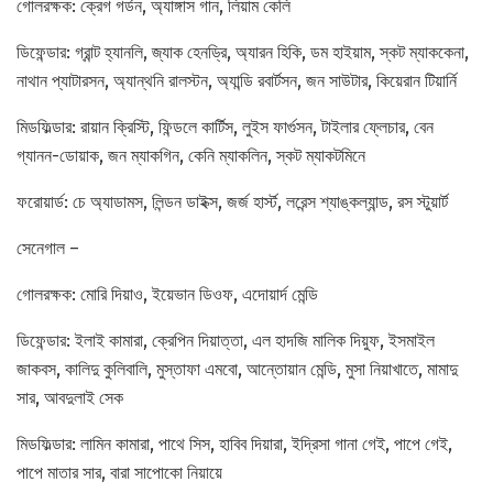
গোলরক্ষক: ক্রেগ গর্ডন, অ্যাঙ্গাস গান, লিয়াম কেলি
ডিফেন্ডার: গ্রান্ট হ্যানলি, জ্যাক হেনড্রি, অ্যারন হিকি, ডম হাইয়াম, স্কট ম্যাককেনা,
নাথান প্যাটারসন, অ্যান্থনি রালস্টন, অ্যান্ডি রবার্টসন, জন সাউটার, কিয়েরান টিয়ার্নি
মিডফিল্ডার: রায়ান ক্রিস্টি, ফিন্ডলে কার্টিস, লুইস ফার্গুসন, টাইলার ফ্লেচার, বেন
গ্যানন-ডোয়াক, জন ম্যাকগিন, কেনি ম্যাকলিন, স্কট ম্যাকটমিনে
ফরোয়ার্ড: চে অ্যাডামস, লিন্ডন ডাইক্স, জর্জ হার্স্ট, লরেন্স শ্যাঙ্কল্যান্ড, রস স্টুয়ার্ট
সেনেগাল –
গোলরক্ষক: মোরি দিয়াও, ইয়েভান ডিওফ, এদোয়ার্দ মেন্ডি
ডিফেন্ডার: ইলাই কামারা, ক্রেপিন দিয়াত্তা, এল হাদজি মালিক দিয়ুফ, ইসমাইল
জাকবস, কালিদু কুলিবালি, মুস্তাফা এমবো, আন্তোয়ান মেন্ডি, মুসা নিয়াখাতে, মামাদু
সার, আবদুলাই সেক
মিডফিল্ডার: লামিন কামারা, পাথে সিস, হাবিব দিয়ারা, ইদ্রিসা গানা গেই, পাপে গেই,
পাপে মাতার সার, বারা সাপোকো নিয়ায়ে