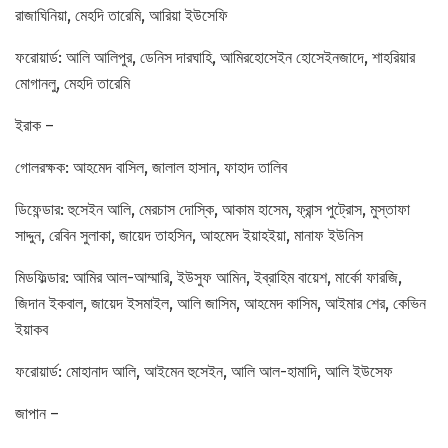
রাজাঘিনিয়া, মেহদি তারেমি, আরিয়া ইউসেফি
ফরোয়ার্ড: আলি আলিপুর, ডেনিস দারঘাহি, আমিরহোসেইন হোসেইনজাদে, শাহরিয়ার
মোগানলু, মেহদি তারেমি
ইরাক –
গোলরক্ষক: আহমেদ বাসিল, জালাল হাসান, ফাহাদ তালিব
ডিফেন্ডার: হুসেইন আলি, মেরচাস দোস্কি, আকাম হাসেম, ফ্রান্স পুট্রোস, মুস্তাফা
সাদ্দুন, রেবিন সুলাকা, জায়েদ তাহসিন, আহমেদ ইয়াহইয়া, মানাফ ইউনিস
মিডফিল্ডার: আমির আল-আম্মারি, ইউসুফ আমিন, ইব্রাহিম বায়েশ, মার্কো ফারজি,
জিদান ইকবাল, জায়েদ ইসমাইল, আলি জাসিম, আহমেদ কাসিম, আইমার শের, কেভিন
ইয়াকব
ফরোয়ার্ড: মোহানাদ আলি, আইমেন হুসেইন, আলি আল-হামাদি, আলি ইউসেফ
জাপান –