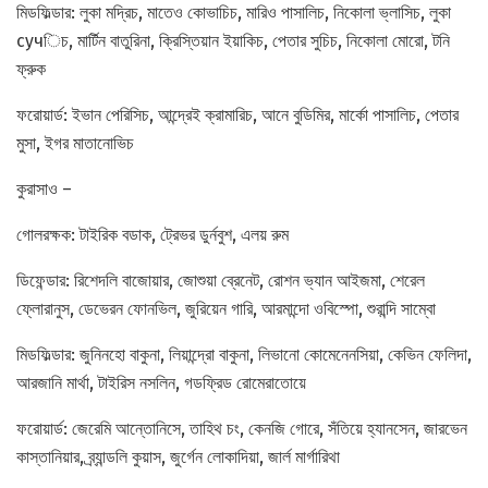
মিডফিল্ডার: লুকা মদ্রিচ, মাতেও কোভাচিচ, মারিও পাসালিচ, নিকোলা ভ্লাসিচ, লুকা
сучিচ, মার্টিন বাতুরিনা, ক্রিস্তিয়ান ইয়াকিচ, পেতার সুচিচ, নিকোলা মোরো, টনি
ফ্রুক
ফরোয়ার্ড: ইভান পেরিসিচ, আন্দ্রেই ক্রামারিচ, আনে বুডিমির, মার্কো পাসালিচ, পেতার
মুসা, ইগর মাতানোভিচ
কুরাসাও –
গোলরক্ষক: টাইরিক বডাক, ট্রেভর ডুর্নবুশ, এলয় রুম
ডিফেন্ডার: রিশেদলি বাজোয়ার, জোশুয়া ব্রেনেট, রোশন ভ্যান আইজমা, শেরেল
ফ্লোরানুস, ডেভেরন ফোনভিল, জুরিয়েন গারি, আরমান্দো ওবিস্পো, শুরান্দি সাম্বো
মিডফিল্ডার: জুনিনহো বাকুনা, লিয়ান্দ্রো বাকুনা, লিভানো কোমেনেনসিয়া, কেভিন ফেলিদা,
আরজানি মার্থা, টাইরিস নসলিন, গডফ্রিড রোমেরাতোয়ে
ফরোয়ার্ড: জেরেমি আন্তোনিসে, তাহিথ চং, কেনজি গোরে, সঁতিয়ে হ্যানসেন, জারভেন
কাস্তানিয়ার, ব্র্যান্ডলি কুয়াস, জুর্গেন লোকাদিয়া, জার্ল মার্গারিথা