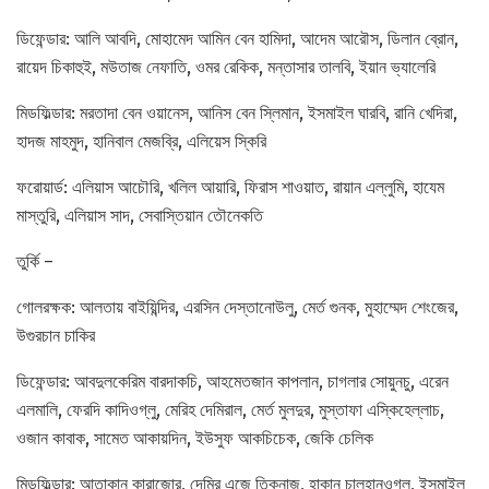
ডিফেন্ডার: আলি আবদি, মোহামেদ আমিন বেন হামিদা, আদেম আরৌস, ডিলান ব্রোন,
রায়েদ চিকাহুই, মউতাজ নেফাতি, ওমর রেকিক, মন্তাসার তালবি, ইয়ান ভ্যালেরি
মিডফিল্ডার: মরতাদা বেন ওয়ানেস, আনিস বেন স্লিমান, ইসমাইল ঘারবি, রানি খেদিরা,
হাদজ মাহমুদ, হানিবাল মেজব্রি, এলিয়েস স্কিরি
ফরোয়ার্ড: এলিয়াস আচৌরি, খলিল আয়ারি, ফিরাস শাওয়াত, রায়ান এল্লুমি, হাযেম
মাস্তুরি, এলিয়াস সাদ, সেবাস্তিয়ান তৌনেকতি
তুর্কি –
গোলরক্ষক: আলতায় বাইয়িন্দির, এরসিন দেস্তানোউলু, মের্ত গুনক, মুহাম্মেদ শেংজের,
উগুরচান চাকির
ডিফেন্ডার: আবদুলকেরিম বারদাকচি, আহমেতজান কাপলান, চাগলার সোয়ুনচু, এরেন
এলমালি, ফেরদি কাদিওগ্লু, মেরিহ দেমিরাল, মের্ত মুলদুর, মুস্তাফা এস্কিহেল্লাচ,
ওজান কাবাক, সামেত আকায়দিন, ইউসুফ আকচিচেক, জেকি চেলিক
মিডফিল্ডার: আতাকান কারাজোর, দেমির এজে তিকনাজ, হাকান চালহানওগ্লু, ইসমাইল