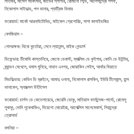
লাইমার, মার্সেল সাবিৎসার, জাভের শ্লাগার, রোমানো শ্মিড, আলেসান্দ্রো শপফ,
নিকোলাস সাইভাল্ড, পল ভানার, প্যাট্রিক ভিমার
ফরোয়ার্ড: মার্কো আরনাউটোভিচ, মাইকেল গ্রেগোরিচ, সাশা কালাইডজিচ
বেলজিয়াম –
গোলরক্ষক: থিবো কুর্তোয়া, সেনে ল্যামেন্স, মাইক পেন্ডার্স
ডিফেন্ডার: টিমোথি কাস্তানিয়ে, জেনো ডেবাস্ট, ম্যাক্সিম ডে কুইপার, কোনি ডে উইন্টার,
ব্র্যান্ডন মেখেলে, থমাস মুনিয়ে, নাথান এনগয়, জোয়াকিন সেইস, আর্থার থিয়াতে
মিডফিল্ডার: কেভিন ডি ব্রুইনে, আমাদু ওনানা, নিকোলাস রাসকিন, ইউরি টিলেমান্স, হান্স
ভানাকেন, অ্যাক্সেল উইটসেল
ফরোয়ার্ড: চার্লস ডে কেতেলায়েরে, জেরেমি ডোকু, মাতিয়াস ফার্নান্দেজ-পার্দো, রোমেলু
লুকাকু, দোদি লুকেবাকিও, দিয়েগো মোরেইরা, আলেক্সিস সালেমেকার্স, লিয়ান্দ্রো
ত্রোসার্ড
বসনিয়া –