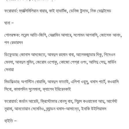
ফরোয়ার্ড: ম্যাক্সিমিলিয়ান বায়ার, কাই হাভার্টজ, ডেনিজ উন্দাভ, নিক ভোল্টেমেড
ঘানা –
গোলরক্ষক: লরেন্স আতি-জিগি, বেঞ্জামিন আসারে, সলোমন আগবাসি, জোসেফ আনাং,
পল রেভারসন
ডিফেন্ডার: জোনাস আদজেতে, আবদুল রহমান বাবা, আলেকজান্ডার দিকু, গিদেওন
মেনসা, আবদুল মুমিন, জেরোম ওপোকু, কোজো পেপ্রা ওপং, আলিদু সেদু, মার্ভিন
সেনায়া
মিডফিল্ডার: অগাস্টিন বোয়াকি, আবদুল ফাতাউ, এলিশা ওয়ুসু, থমাস পার্টে, কওয়াসি
সিবো, কামালদিন সুলেমানা, ক্যালেব ইয়িরেনকাই
ফরোয়ার্ড: জর্ডান আয়েউ, ক্রিস্টোফার বোনসু বাহ, প্রিন্স কওয়াবেনা আদু, আর্নেস্ট
নুয়ামা, আনতোয়ান সেমেনিও, ব্র্যান্ডন থমাস-আসান্তে, ইনাকি উইলিয়ামস
হাইতি –