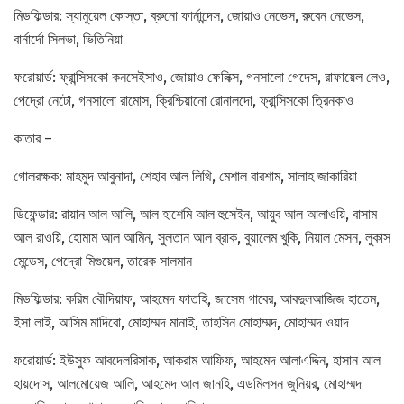
মিডফিল্ডার: স্যামুয়েল কোস্তা, ব্রুনো ফার্নান্দেস, জোয়াও নেভেস, রুবেন নেভেস,
বার্নার্দো সিলভা, ভিতিনিয়া
ফরোয়ার্ড: ফ্রান্সিসকো কনসেইসাও, জোয়াও ফেলিক্স, গনসালো গেদেস, রাফায়েল লেও,
পেদ্রো নেটো, গনসালো রামোস, ক্রিশ্চিয়ানো রোনালদো, ফ্রান্সিসকো ত্রিনকাও
কাতার –
গোলরক্ষক: মাহমুদ আবুনাদা, শেহাব আল লিথি, মেশাল বারশাম, সালাহ জাকারিয়া
ডিফেন্ডার: রায়ান আল আলি, আল হাশেমি আল হুসেইন, আয়ুব আল আলাওয়ি, বাসাম
আল রাওয়ি, হোমাম আল আমিন, সুলতান আল ব্রাক, বুয়ালেম খুকি, নিয়াল মেসন, লুকাস
মেন্ডেস, পেদ্রো মিগুয়েল, তারেক সালমান
মিডফিল্ডার: করিম বৌদিয়াফ, আহমেদ ফাতহি, জাসেম গাবের, আবদুলআজিজ হাতেম,
ইসা লাই, আসিম মাদিবো, মোহাম্মদ মানাই, তাহসিন মোহাম্মদ, মোহাম্মদ ওয়াদ
ফরোয়ার্ড: ইউসুফ আবদেলরিসাক, আকরাম আফিফ, আহমেদ আলাএদ্দিন, হাসান আল
হায়দোস, আলমোয়েজ আলি, আহমেদ আল জানহি, এডমিলসন জুনিয়র, মোহাম্মদ