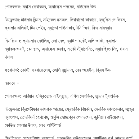
গোলরক্ষক: ম্যাক্স ক্রোকম্ব, অ্যালেক্স পলসেন, মাইকেল উড
ডিফেন্ডার: টাইলার বিন্ডন, মাইকেল বক্সঅল, লিবারাতো কাকাচে, ফ্রান্সিস দে ভ্রিস,
ক্যালান এলিয়ট, টিম পেইন, ন্যান্ডো পাইনাকার, টমি স্মিথ, ফিন সারম্যান
মিডফিল্ডার: ল্যাচলান বেইলিস, জো বেল, ম্যাট গারবেট, এলি জাস্ট, ক্যালাম
ম্যাককাওয়াট, বেন ওল্ড, অ্যালেক্স রুফার, মার্কো স্ট্যামেনিচ, স্যারপ্রিত সিং, রায়ান
থমাস
ফরোয়ার্ড: কোস্টা বারবারোসেস, জেসি র‍্যান্ডাল, বেন ওয়েইন, ক্রিস উড
নরওয়ে –
গোলরক্ষক: অরিয়ান হাস্কিয়োল্ড নাইল্যান্ড, এগিল সেলভিক, সান্ডার ট্যাংভিক
ডিফেন্ডার: ক্রিস্টোফার ভাসবাক আয়ের, ফ্রেডরিক বিয়র্কান, হেনরিক ফালকেনার, সন্ড্রে
ল্যাংগাস, তোরবিয়র্ন হেগগেম, মার্কুস হোমগ্রেন পেদারসেন, জুলিয়ান রাইয়েরসন,
ডেভিড মোলার উলফ, লেও অস্টিগার্ড
মিডফিল্ডার: থেলোনিয়াস আসগার্ড, ফ্রেডরিক অউরেস্নেস, প্যাট্রিক বার্গ, সান্ডার বার্গে,