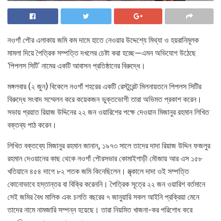
নওগাঁ পৌর এলাকায় জমি কম দামে হাতে নেওয়ার উদ্দেশ্যে মিথ্যা ও হয়রানিমূলক
মামলা দিয়ে পৈত্রিক সম্পত্তি দখলের চেষ্টা করা হচ্ছে—এমন অভিযোগ উঠেছে
‘পিপলস সিটি’ নামের একটি আবাসন প্রতিষ্ঠানের বিরুদ্ধে।
মঙ্গলবার (২ জুন) বিকেলে নওগাঁ শহরের একটি রেস্টুরেন্ট মিলনায়তনে পিপলস সিটির
বিরুদ্ধে সংবাদ সম্মেলন করে কয়েকজন ভুক্তভোগী তারা অভিমত প্রকাশ করেন।
সভায় প্রয়াত রিয়াজ উদ্দিনের ২২ জন ওয়ারিশের পক্ষে দেওয়ান মিজানুর রহমান লিখিত
বক্তব্য পাঠ করেন।
লিখিত বক্তব্যে মিজানুর রহমান জানান, ১৯৭৩ সালে তাদের দাদা রিয়াজ উদ্দিন ফজলুর
রহমান দেওয়ানের কাছ থেকে নওগাঁ পৌরসভার কোমাইগাড়ী মৌজায় আর এস ১৫৮
খতিয়ানে ৪৫৪ দাগে ৮২ শতক জমি কিনেছিলেন। মৃত্‍কালে দাদা ওই সম্পত্তি
কোনোভাবে হস্তান্তর বা বিক্রি করেননি। পৈত্রিক সূত্রে ২২ জন ওয়ারিশ বর্তমানে
সেই জমির বৈধ মালিক এবং চলতি বছরের ৭ জানুয়ারি সকল আইনি প্রক্রিয়া মেনে
তাদের নামে নামজারি সম্পন্ন হয়েছে। তারা নিয়মিত খাজনা-কর পরিশোধ করে