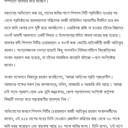
সম্পত্তি ব্যবহার করে যাচ্ছেন।
বক্তব্যে অভিযোগ করা হয়, তাদের জমির পাশে পিপলস সিটি প্রতিষ্ঠিত হওয়ার পর
থেকে প্রতিষ্ঠানের ব্যবস্থাপনা পরিচালক কাজী মহিউদ্দিন আলমগীর দীর্ঘদিন ধরে কম
দামে জমি কেনার চাপ সৃষ্টি করে আসছিলেন। ওয়ারিশরা রাজি না হওয়ায় তাঁদের বিরুদ্ধে
নওগাঁ আমলী আদালতে একটি মিথ্যা ও উদ্দেশ্যপ্রণোদিত মামলা দায়ের করা হয়েছে।
মামলার বাদী পিপলস সিটির চেয়ারম্যান ও নওগাঁ জজ কোর্টের আইনজীবী কাজী আতিকুর
রহমান। সন্তোষজনক তদন্ত ছাড়াই কিছু অনলাইন নিউজপোর্টালে বিভ্রান্তিকর
সংবাদ প্রকাশ করা হয়েছে, যা তাঁদের সামাজিক মানহানি ঘটাচ্ছে—বলে সংশ্লিষ্টরা
জানান।
সংবাদ সম্মেলনে মিজানুর রহমান বলেছিলেন, ‘আমরা আইনের প্রতি শ্রদ্ধাশীল।
আমাদের পক্ষের সকল বৈধ কাগজপত্র, দলিল, নামজারি ও সরকারি নথি আছে। আমরা
চাই সত্য প্রকাশ হোক এবং ভূমি মন্ত্রণালয়, জেলা প্রশাসনসহ সংশ্লিষ্ট কর্তৃপক্ষ
বিষয়টি তদন্ত করে প্রয়োজনীয় ব্যবস্থা নিক।’
অভিযোগের জবাবে পিপলস সিটির চেয়ারম্যান কাজী আতিকুর রহমান সংবাদকর্মীদের
জানান, ওই ৪৫৪ দাগের মধ্যে তিনি দেওয়ান রেজাউল করিমের কাছ থেকে ৩৩ শতক
জমি ক্রয় করেছেন এবং বায়নামা আছে ৪৮ শতক জমির জন্য। তিনি বলেন, ‘ওই দাগে