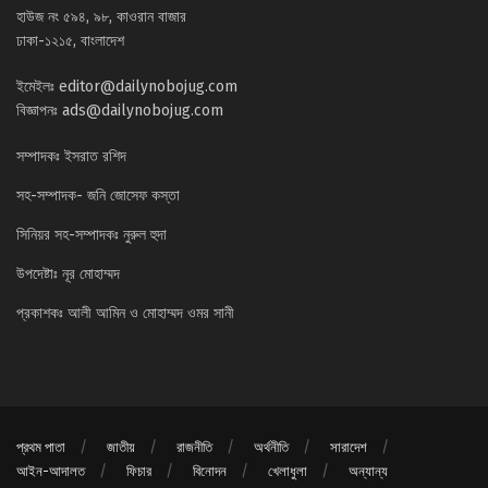
হাউজ নং ৫৯৪, ৯৮, কাওরান বাজার
ঢাকা-১২১৫, বাংলাদেশ
ইমেইলঃ
editor@dailynobojug.com
বিজ্ঞাপনঃ
ads@dailynobojug.com
সম্পাদকঃ ইসরাত রশিদ
সহ-সম্পাদক- জনি জোসেফ কস্তা
সিনিয়র সহ-সম্পাদকঃ নুরুল হুদা
উপদেষ্টাঃ নূর মোহাম্মদ
প্রকাশকঃ আলী আমিন ও মোহাম্মদ ওমর সানী
প্রথম পাতা
জাতীয়
রাজনীতি
অর্থনীতি
সারাদেশ
আইন-আদালত
ফিচার
বিনোদন
খেলাধুলা
অন্যান্য