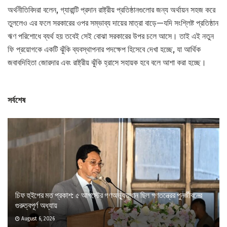
অর্থনীতিবিদরা বলেন, গ্যারান্টি প্রদান রাষ্ট্রীয় প্রতিষ্ঠানগুলোর জন্য অর্থায়ন সহজ করে
তুললেও এর ফলে সরকারের ওপর সম্ভাব্য দায়ের মাত্রা বাড়ে—যদি সংশ্লিষ্ট প্রতিষ্ঠান
ঋণ পরিশোধে ব্যর্থ হয় তবেই সেই বোঝা সরকারের উপর চলে আসে। তাই এই নতুন
ফি প্রয়োগকে একটি ঝুঁকি ব্যবস্থাপনার পদক্ষেপ হিসেবে দেখা হচ্ছে, যা আর্থিক
জবাবদিহিতা জোরদার এবং রাষ্ট্রীয় ঝুঁকি হ্রাসে সহায়ক হবে বলে আশা করা হচ্ছে।
সর্বশেষ
চিফ হুইপের মত প্রকাশ: ৫ আগস্টের গণঅভ্যুত্থান ছিল গণতন্ত্রের পুনর্জীবনের
গুরুত্বপূর্ণ অধ্যায়
August 6, 2026