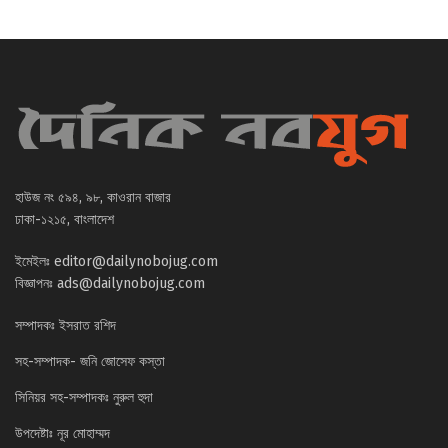
হাউজ নং ৫৯৪, ৯৮, কাওরান বাজার
ঢাকা-১২১৫, বাংলাদেশ
ইমেইলঃ
editor@dailynobojug.com
বিজ্ঞাপনঃ
ads@dailynobojug.com
সম্পাদকঃ ইসরাত রশিদ
সহ-সম্পাদক- জনি জোসেফ কস্তা
সিনিয়র সহ-সম্পাদকঃ নুরুল হুদা
উপদেষ্টাঃ নূর মোহাম্মদ