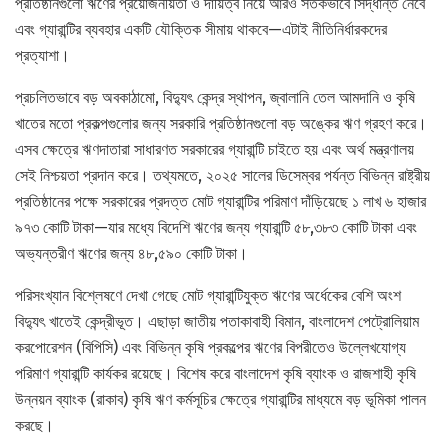
প্রতিষ্ঠানগুলো ঋণের প্রয়োজনীয়তা ও দায়িত্ব নিয়ে আরও সতর্কভাবে সিদ্ধান্ত নেবে
এবং গ্যারান্টির ব্যবহার একটি যৌক্তিক সীমায় থাকবে—এটাই নীতিনির্ধারকদের
প্রত্যাশা।
প্রচলিতভাবে বড় অবকাঠামো, বিদ্যুৎ কেন্দ্র স্থাপন, জ্বালানি তেল আমদানি ও কৃষি
খাতের মতো প্রকল্পগুলোর জন্য সরকারি প্রতিষ্ঠানগুলো বড় অঙ্কের ঋণ গ্রহণ করে।
এসব ক্ষেত্রে ঋণদাতারা সাধারণত সরকারের গ্যারান্টি চাইতে হয় এবং অর্থ মন্ত্রণালয়
সেই নিশ্চয়তা প্রদান করে। তথ্যমতে, ২০২৫ সালের ডিসেম্বর পর্যন্ত বিভিন্ন রাষ্ট্রীয়
প্রতিষ্ঠানের পক্ষে সরকারের প্রদত্ত মোট গ্যারান্টির পরিমাণ দাঁড়িয়েছে ১ লাখ ৬ হাজার
৯৭৩ কোটি টাকা—যার মধ্যে বিদেশি ঋণের জন্য গ্যারান্টি ৫৮,৩৮৩ কোটি টাকা এবং
অভ্যন্তরীণ ঋণের জন্য ৪৮,৫৯০ কোটি টাকা।
পরিসংখ্যান বিশ্লেষণে দেখা গেছে মোট গ্যারান্টিযুক্ত ঋণের অর্ধেকের বেশি অংশ
বিদ্যুৎ খাতেই কেন্দ্রীভূত। এছাড়া জাতীয় পতাকাবাহী বিমান, বাংলাদেশ পেট্রোলিয়াম
করপোরেশন (বিপিসি) এবং বিভিন্ন কৃষি প্রকল্পের ঋণের বিপরীতেও উল্লেখযোগ্য
পরিমাণ গ্যারান্টি কার্যকর রয়েছে। বিশেষ করে বাংলাদেশ কৃষি ব্যাংক ও রাজশাহী কৃষি
উন্নয়ন ব্যাংক (রাকাব) কৃষি ঋণ কর্মসূচির ক্ষেত্রে গ্যারান্টির মাধ্যমে বড় ভূমিকা পালন
করছে।