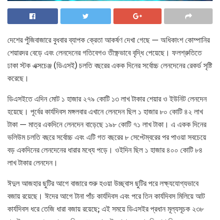
দেশের পুঁজিবাজারে বুধবার ব্যাপক ক্রেতা আকর্ষণ দেখা গেছে — অধিকাংশ কোম্পানির
শেয়ারদর বেড়ে এবং লেনদেনের গতিবেগও তীক্ষ্ণভাবে বৃদ্ধি পেয়েছে। ফলশ্রুতিতে
ঢাকা স্টক এক্সচেঞ্জ (ডিএসই) চলতি বছরের একক দিনের সর্বোচ্চ লেনদেনের রেকর্ড সৃষ্টি
করেছে।
ডিএসইতে এদিন মোট ১ হাজার ২৭৯ কোটি ১৩ লাখ টাকার শেয়ার ও ইউনিট লেনদেন
হয়েছে। পূর্বের কার্যদিবস মঙ্গলবার এখানে লেনদেন ছিল ১ হাজার ৮০ কোটি ৪২ লাখ
টাকা — মাত্র একদিনে লেনদেন বাড়েছে ১৯৮ কোটি ৭১ লাখ টাকা। এ একক দিনের
ভলিউম চলতি বছরে সর্বোচ্চ এবং এটি গত বছরের ৮ সেপ্টেম্বরের পর পাওয়া সবচেয়ে
বড় একদিনের লেনদেনের ধারার মধ্যে পড়ে। ওইদিন ছিল ১ হাজার ৪০০ কোটি ৮৪
লাখ টাকার লেনদেন।
ঈদুল আজহার ছুটির আগে বাজারে শুরু হওয়া উচ্ছ্বাস ছুটির পরে লক্ষ্যযোগ্যভাবে
বজায় রয়েছে। ঈদের আগে টানা পাঁচ কার্যদিবস এবং পরে তিন কার্যদিবস মিলিয়ে আট
কার্যদিবস ধরে তেজি ধারা বজায় রয়েছে; এই সময়ে ডিএসইর প্রধান মূল্যসূচক ২৩৮