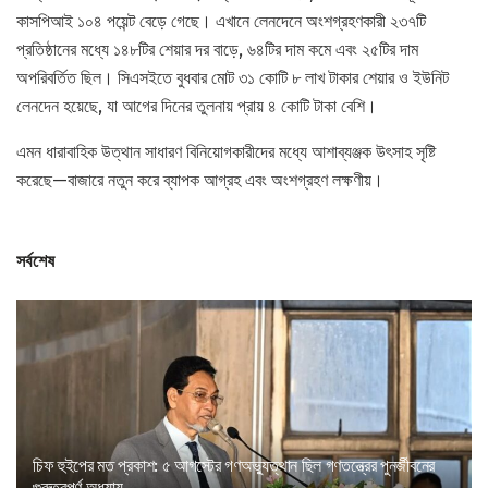
কাসপিআই ১০৪ পয়েন্ট বেড়ে গেছে। এখানে লেনদেনে অংশগ্রহণকারী ২৩৭টি
প্রতিষ্ঠানের মধ্যে ১৪৮টির শেয়ার দর বাড়ে, ৬৪টির দাম কমে এবং ২৫টির দাম
অপরিবর্তিত ছিল। সিএসইতে বুধবার মোট ৩১ কোটি ৮ লাখ টাকার শেয়ার ও ইউনিট
লেনদেন হয়েছে, যা আগের দিনের তুলনায় প্রায় ৪ কোটি টাকা বেশি।
এমন ধারাবাহিক উত্থান সাধারণ বিনিয়োগকারীদের মধ্যে আশাব্যঞ্জক উৎসাহ সৃষ্টি
করেছে—বাজারে নতুন করে ব্যাপক আগ্রহ এবং অংশগ্রহণ লক্ষণীয়।
সর্বশেষ
চিফ হুইপের মত প্রকাশ: ৫ আগস্টের গণঅভ্যুত্থান ছিল গণতন্ত্রের পুনর্জীবনের
গুরুত্বপূর্ণ অধ্যায়