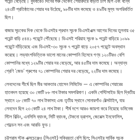
পয়েন্ট বেড়েছে। বুধবারেও দিনের শুরু থেকেই শেয়ারদরে বাড়তি চাপ ছিল এবং বন্ধে
২৪৩টি প্রতিষ্ঠানের শেয়ার দর উঠেছে, ৯৮টির দাম কমেছে ও ৪৯টির মূল্য অপরিবর্তিত
ছিল।
বাজার সূচকের দিক থেকে ডিএসইর প্রধান সূচক ডিএসইএক্স আগের দিনের তুলনায় ৩৫
পয়েন্ট বাড়ি ৫৪৪১ পয়েন্টে পৌঁছেছে। ডিএসই শরিয়াহ সূচক ৯ পয়েন্ট বাড়িয়ে ১০৯৯
পয়েন্টে দাঁড়িয়েছে এবং ডিএসই-৩০ সূচক ৭ পয়েন্ট বাড়ে ২০৫৭ পয়েন্টে অবস্থান
করেছে। লভ্যাংশভিত্তিক ভালো মানের কোম্পানি হিসেবে গণ্য ১২০টিরও বেশি
কোম্পানির মধ্যে ১২৯টির শেয়ার দর বেড়েছে, আর ৪৫টির দাম কমেছে। অন্যান্য
শ্রেণি ‘জেড’ গ্রুপের ৭১ কোম্পানির শেয়ার দর বেড়েছে, ২২টির দাম কমেছে।
লেনদেনের শীর্ষে ছিল মীর আকতার হোসেন লিমিটেড — এ কোম্পানির শেয়ারের
হাতবদল হয়েছে ৩০ কোটি ৮৮ লাখ টাকার সমপরিমাণ। একমি পেস্টিসাইড ছিল দ্বিতীয়
স্থানে ২৮ কোটি ৭০ লাখ টাকাসহ এবং তৃতীয় স্থানে সোনারগাঁও টেক্সটাইল, যার
লেনদেন ছিল ২৩ কোটি ২৪ লাখ টাকা। শীর্ষ দশে আরও জায়গা করে নিয়েছে ডমিনেজ
স্টিল বিল্ডিং, এনসিসি ব্যাংক, সিটি ব্যাংক, টেকনো ড্রাগস, জেনেক্স ইনফোসিস,
গোল্ডেন সন এবং আরডি ফুড।
চট্টগ্রাম স্টক এক্সচেঞ্জেও (সিএসই) সক্রিয়তা বেশি ছিল; সিএসইর সার্বিক সূচক