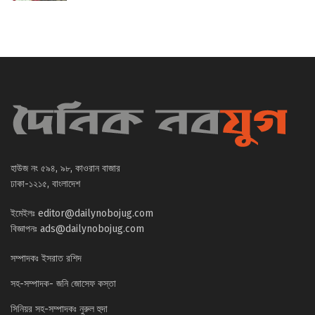
হাউজ নং ৫৯৪, ৯৮, কাওরান বাজার
ঢাকা-১২১৫, বাংলাদেশ
ইমেইলঃ
editor@dailynobojug.com
বিজ্ঞাপনঃ
ads@dailynobojug.com
সম্পাদকঃ ইসরাত রশিদ
সহ-সম্পাদক- জনি জোসেফ কস্তা
সিনিয়র সহ-সম্পাদকঃ নুরুল হুদা