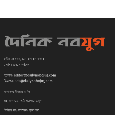
হাউজ নং ৫৯৪, ৯৮, কাওরান বাজার
ঢাকা-১২১৫, বাংলাদেশ
ইমেইলঃ
editor@dailynobojug.com
বিজ্ঞাপনঃ
ads@dailynobojug.com
সম্পাদকঃ ইসরাত রশিদ
সহ-সম্পাদক- জনি জোসেফ কস্তা
সিনিয়র সহ-সম্পাদকঃ নুরুল হুদা