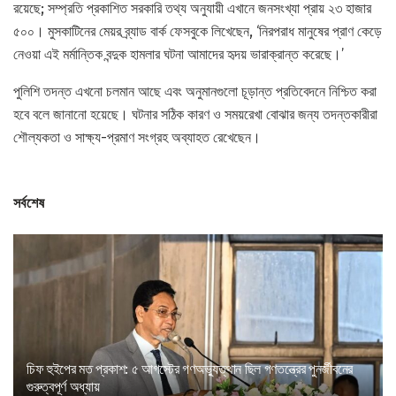
রয়েছে; সম্প্রতি প্রকাশিত সরকারি তথ্য অনুযায়ী এখানে জনসংখ্যা প্রায় ২৩ হাজার
৫০০। মুসকাটিনের মেয়র ব্র্যাড বার্ক ফেসবুকে লিখেছেন, ‘নিরপরাধ মানুষের প্রাণ কেড়ে
নেওয়া এই মর্মান্তিক বন্দুক হামলার ঘটনা আমাদের হৃদয় ভারাক্রান্ত করেছে।’
পুলিশি তদন্ত এখনো চলমান আছে এবং অনুমানগুলো চূড়ান্ত প্রতিবেদনে নিশ্চিত করা
হবে বলে জানানো হয়েছে। ঘটনার সঠিক কারণ ও সময়রেখা বোঝার জন্য তদন্তকারীরা
শৌল্যকতা ও সাক্ষ্য-প্রমাণ সংগ্রহ অব্যাহত রেখেছেন।
সর্বশেষ
চিফ হুইপের মত প্রকাশ: ৫ আগস্টের গণঅভ্যুত্থান ছিল গণতন্ত্রের পুনর্জীবনের
গুরুত্বপূর্ণ অধ্যায়