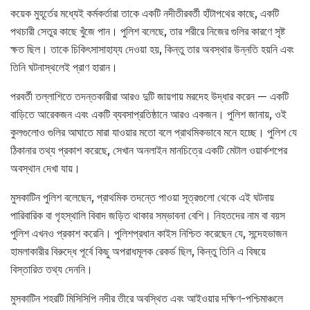
কয়েক মুহূর্তের মধ্যেই কর্মকর্তারা তাকে একটি নদীতীরবর্তী হাঁটাপথের কাছে, একটি
পথচারী সেতুর কাছে খুঁজে পান। পুলিশ বলেছে, তার শরীরে নিজের গুলির কারণে সৃষ্ট
ক্ষত ছিল। তাকে চিকিৎসাসাহায্য দেওয়া হয়, কিন্তু তার অবস্থার উন্নতি হয়নি এবং
তিনি ঘটনাস্থলেই প্রাণ হারান।
পরবর্তী তল্লাশিতে তদন্তকারীরা আরও দুটি জায়গায় মরদেহ উদ্ধার করেন — একটি
বাড়িতে আরেকজন এবং একটি ব্যবসাপ্রতিষ্ঠানে আরও একজন। পুলিশ জানায়, ওই
কুলগুলোও গুলির আঘাতে মারা যাওয়ার মতো বলে প্রাথমিকভাবে মনে হচ্ছে। পুলিশ যে
ঠিকানার তথ্য প্রকাশ করেছে, সেখান অনলাইন মানচিত্রে একটি মেটাল ওয়ার্কশপের
অবস্থান দেখা যায়।
মুসকাটিন পুলিশ বলেছেন, প্রাথমিক তদন্তে পাওয়া সূত্রগুলো থেকে এই ঘটনায়
পারিবারিক বা গৃহস্থালি বিবাদ জড়িত থাকার সম্ভাবনা বেশি। নিহতদের নাম বা বয়স
পুলিশ এখনও প্রকাশ করেনি। পুলিশপ্রধান কাইস নিশ্চিত করেছেন যে, সন্দেহভাজন
হামলাকারীর বিরুদ্ধে পূর্বে কিছু অপরাধমূলক রেকর্ড ছিল, কিন্তু তিনি এ বিষয়ে
বিস্তারিত তথ্য দেননি।
মুসকাটিন শহরটি মিসিসিপি নদীর তীরে অবস্থিত এবং আইওয়ার দক্ষিণ-পশ্চিমাঞ্চলে