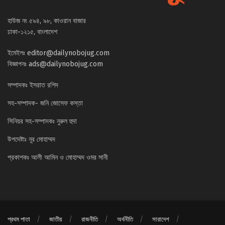
হাউজ নং ৫৯৪, ৯৮, কাওরান বাজার
ঢাকা-১২১৫, বাংলাদেশ
ইমেইলঃ
editor@dailynobojug.com
বিজ্ঞাপনঃ
ads@dailynobojug.com
সম্পাদকঃ ইসরাত রশিদ
সহ-সম্পাদক- জনি জোসেফ কস্তা
সিনিয়র সহ-সম্পাদকঃ নুরুল হুদা
উপদেষ্টাঃ নূর মোহাম্মদ
প্রকাশকঃ আলী আমিন ও মোহাম্মদ ওমর সানী
প্রথম পাতা
জাতীয়
রাজনীতি
অর্থনীতি
সারাদেশ