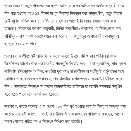
পূর্বের নিয়ম ও নতুন পরিবর্তন সংক্ষেপে: আগে ভারতের অভিবাসন আইন অনুযায়ী ১৮০
দিন পার হওয়ার পরও ১৪ দিনের মধ্যে বিলম্বে নিবন্ধন করা সম্বব ছিল; নতুন নিয়মে
সেই সুবিধা বাতিল করে ১৮০ দিন শেষ হওয়ার আগেই নিবন্ধন বাধ্যতামূলক করা
হয়েছে। সরকারের ব্যাখ্যা অনুযায়ী, নির্দিষ্ট সময়সীমা পেরোনোর পর নিবন্ধনকে আর
বানিজ্যিক বা সাধারণ কারণে মঞ্জুর করা হবে না — শুধুমাত্র আপৎকালীন অবস্থা এ
ছাড়ের বিষয় হতে পারে।
প্রভাব ও করণীয়: এই পরিবর্তনের ফলে ভারতে দীর্ঘমেয়াদি থাকার পরিকল্পনা থাকা
বিদেশিদের আগে থেকে প্রয়োজনীয় প্রস্তুতি নিতেই হবে। যারা প্রভাবিত, তারা দ্রুত
সংশ্লিষ্ট ইমিগ্রেশন অফিস, ভারতীয় দূতাবাস/হাইকমিশন বা সংশ্লিষ্ট কর্তৃপক্ষের সঙ্গে
যোগাযোগ করে নিবন্ধন প্রক্রিয়া, প্রয়োজনীয় কাগজপত্র ও সময়সীমা নিশ্চিত করে
নিন। সময়মতো নিবন্ধন না করলে অনাকাঙ্ক্ষিত জটিলতা বা আইনি সমস্যার সম্মুখীন
হতে হতে পারে বলে সতর্ক করা হয়েছে।
সংক্ষেপে, ভারত সরকার এখন থেকে ১৮০ দিন পূর্ণ হওয়ার আগেই নিবন্ধন সম্পন্ন করা
কঠোরভাবে দাবী করছে — তাই যারা দীর্ঘকালীন অবস্থানের পরিকল্পনা করছেন, তাদের
আগে থেকেই পরিকল্পনা ও নিবন্ধন নিশ্চিত করা জরুরি।