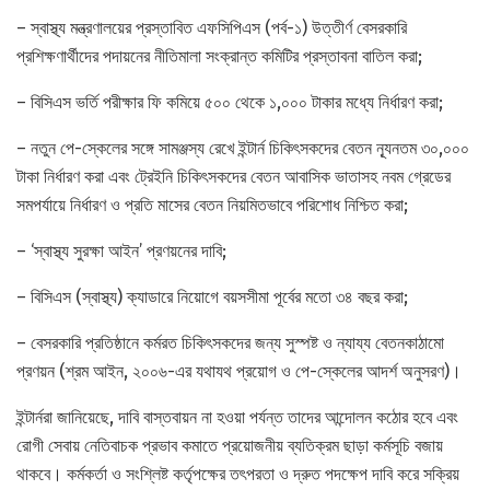
– স্বাস্থ্য মন্ত্রণালয়ের প্রস্তাবিত এফসিপিএস (পর্ব-১) উত্তীর্ণ বেসরকারি
প্রশিক্ষণার্থীদের পদায়নের নীতিমালা সংক্রান্ত কমিটির প্রস্তাবনা বাতিল করা;
– বিসিএস ভর্তি পরীক্ষার ফি কমিয়ে ৫০০ থেকে ১,০০০ টাকার মধ্যে নির্ধারণ করা;
– নতুন পে-স্কেলের সঙ্গে সামঞ্জস্য রেখে ইন্টার্ন চিকিৎসকদের বেতন ন্যূনতম ৩০,০০০
টাকা নির্ধারণ করা এবং ট্রেইনি চিকিৎসকদের বেতন আবাসিক ভাতাসহ নবম গ্রেডের
সমপর্যায়ে নির্ধারণ ও প্রতি মাসের বেতন নিয়মিতভাবে পরিশোধ নিশ্চিত করা;
– ‘স্বাস্থ্য সুরক্ষা আইন’ প্রণয়নের দাবি;
– বিসিএস (স্বাস্থ্য) ক্যাডারে নিয়োগে বয়সসীমা পূর্বের মতো ৩৪ বছর করা;
– বেসরকারি প্রতিষ্ঠানে কর্মরত চিকিৎসকদের জন্য সুস্পষ্ট ও ন্যায্য বেতনকাঠামো
প্রণয়ন (শ্রম আইন, ২০০৬-এর যথাযথ প্রয়োগ ও পে-স্কেলের আদর্শ অনুসরণ)।
ইন্টার্নরা জানিয়েছে, দাবি বাস্তবায়ন না হওয়া পর্যন্ত তাদের আন্দোলন কঠোর হবে এবং
রোগী সেবায় নেতিবাচক প্রভাব কমাতে প্রয়োজনীয় ব্যতিক্রম ছাড়া কর্মসূচি বজায়
থাকবে। কর্মকর্তা ও সংশ্লিষ্ট কর্তৃপক্ষের তৎপরতা ও দ্রুত পদক্ষেপ দাবি করে সক্রিয়