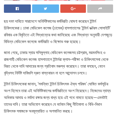
ছয় দফা দাবিতে সারাদেশে অনির্দিষ্টকালের কর্মবিরতি ঘোষণা করেছেন ইন্টার্ন
চিকিৎসকেরা। ঢাকা মেডিকেল কলেজ (ঢামেক) হাসপাতালের ‘ইন্টার্ন ডক্টরস সোসাইটি’
রবিবার এক বিবৃতিতে এই সিদ্ধান্তের কথা জানিয়েছে এবং সিদ্ধান্ত অনুযায়ী দেশজুড়ে
বিভিন্ন মেডিকেল কলেজে কর্মবিরতি ও বিক্ষোভ শুরু হয়েছে।
জানা গেছে, ঢাকায় স্যার সলিমুল্লাহ মেডিকেল কলেজসহ চট্টগ্রাম, ময়মনসিংহ ও
রাজশাহী মেডিকেল কলেজ হাসপাতালে ইন্টার্নরা ক্লাস-পরীক্ষা ও চিকিৎসাসেবা থেকে
বিরত থেকে দাবি আদায়ের জন্য প্রতিবাদ মঞ্চস্থ করেছেন। তারা বলছেন, বেতন
বৃদ্ধিসহ নির্দিষ্ট দাবিগুলি দ্রুত বাস্তবায়ন না হলে আন্দোলন চলবে।
ইন্টার্ন চিকিৎসকেরা জানান, ‘সমন্বিত ইন্টার্ন চিকিৎসক ঐক্য পরিষদ’ ঘোষিত কর্মসূচির
অংশ হিসেবে তারা এই অনির্দিষ্টকালের কর্মবিরতিতে অংশ নিয়েছেন। নিজেদের ন্যায্য
অধিকার আদায় ও মর্যাদা রক্ষার জন্য বাধ্য হয়ে এই পথে নামতে হয়েছে—এমনটাই
তাদের দাবি। তারা অভিযোগ করেছেন যে বর্তমান কিছু নীতিমালা ও বিধি-বিধান
চিকিৎসক সমাজকে অবমূল্যায়িত ও অপমানিত করছে।