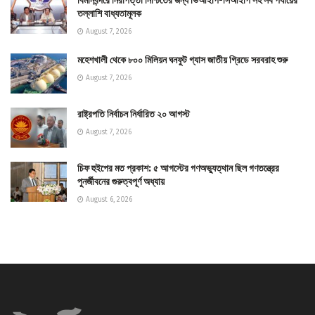
বিমানবন্দরে নিরাপত্তা নিশ্চিতের জন্য ভিআইপি-সিআইপি সহ সব পর্যায়ের
তল্লাশি বাধ্যতামূলক
August 7, 2026
মহেশখালী থেকে ৮০০ মিলিয়ন ঘনফুট গ্যাস জাতীয় গ্রিডে সরবরাহ শুরু
August 7, 2026
রাষ্ট্রপতি নির্বাচন নির্ধারিত ২০ আগস্ট
August 7, 2026
চিফ হুইপের মত প্রকাশ: ৫ আগস্টের গণঅভ্যুত্থান ছিল গণতন্ত্রের
পুনর্জীবনের গুরুত্বপূর্ণ অধ্যায়
August 6, 2026