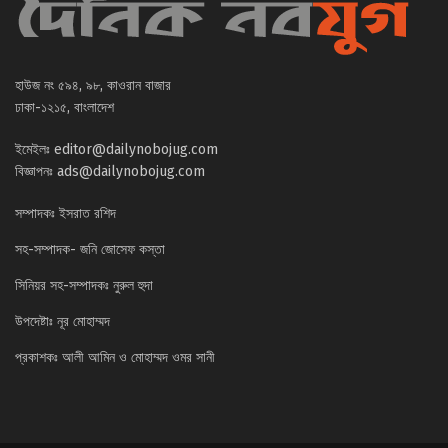
হাউজ নং ৫৯৪, ৯৮, কাওরান বাজার
ঢাকা-১২১৫, বাংলাদেশ
ইমেইলঃ
editor@dailynobojug.com
বিজ্ঞাপনঃ
ads@dailynobojug.com
সম্পাদকঃ ইসরাত রশিদ
সহ-সম্পাদক- জনি জোসেফ কস্তা
সিনিয়র সহ-সম্পাদকঃ নুরুল হুদা
উপদেষ্টাঃ নূর মোহাম্মদ
প্রকাশকঃ আলী আমিন ও মোহাম্মদ ওমর সানী