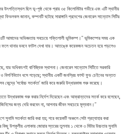
ের উৎপত্তিস্থল ছিল ভূ-পৃষ্ঠ থেকে প্রায় ৩৫ কিলোমিটার গভীরে এবং এটি স্থানীয়
া ফিভলকস জানান, কম্পনটি ঘটেছে সারাঙ্গানি প্রদেশের জেনারেল সান্তোস সিটির
‘‘এটি আমাদের অভিজ্ঞতায় সবচেয়ে শক্তিশালী ভূমিকম্প।’’ ভূমিকম্পের সময় এক
ে, যার ফলে থানার ভবনে ফাটল দেখা যায়। আতঙ্কে কয়েকজন অচেতন হয়ে পড়লেও
য়েছে, যার অধিকাংশই বাণিজ্যিক স্থাপনা। জেনারেল সান্তোস সিটিতে সরকারি
বন ও বিপণিবিতান ধসে পড়েছে; স্থানীয় একটি জনপ্রিয় ফাস্ট ফুড চেইনের অন্তত
েন্দ্রে ‘সর্বোচ্চ সতর্কতা’ জারি করে জরুরি উদ্ধারকাজ শুরু করেছে।
ি ভিত্তিতে উদ্ধারকাজ শুরু করার নির্দেশ দিয়েছেন এবং আক্রান্তদের সতর্ক করে বলেছেন,
 জিনিসের জন্য দেরি করবেন না, আপনার জীবন সবচেয়ে মূল্যবান।’’
শে সুনামি সতর্কতা জারি করা হয়; পরে কয়েকটি অঞ্চলে সেটা প্রত্যাহার করা
ের কিছু উপকূলীয় এলাকায় জোয়ার স্তরের তুলনায় ১ থেকে ৩ মিটার উচ্চতার সুনামি
ঁচু ও নিরাপদ স্থানে সরতে নির্দেশ দিয়েছে। যুক্তরাষ্ট্রের ন্যাশনাল ওয়েদার