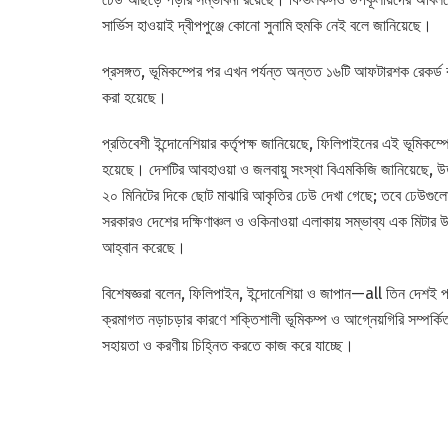
সার্ভিস হাওয়াই দ্বীপপুঞ্জে কোনো সুনামি হুমকি নেই বলে জানিয়েছে।
প্রসঙ্গত, ভূমিকম্পের পর এখন পর্যন্ত অন্তত ১৬টি আফটারশক রেকর্ড করা
করা হয়েছে।
প্রতিবেশী ইন্দোনেশিয়ার কর্তৃপক্ষ জানিয়েছে, ফিলিপাইনের এই ভূমিকম্
হয়েছে। দেশটির আবহাওয়া ও জলবায়ু সংস্থা বিএমকিজি জানিয়েছে, উত্ত
২০ মিনিটের দিকে ছোট মাঝারি আকৃতির ঢেউ দেখা গেছে; তবে ঢেউগুলো 
সরকারও দেশের দক্ষিণাঞ্চল ও ওকিনাওয়া এলাকায় সম্ভাব্য এক মিটার উচ্
আহ্বান করেছে।
বিশেষজ্ঞরা বলেন, ফিলিপাইন, ইন্দোনেশিয়া ও জাপান—all তিন দেশই প
ক্রমাগত নড়াচড়ার কারণে শক্তিশালী ভূমিকম্প ও আগ্নেয়গিরি সম্পর্
সহায়তা ও করণীয় চিহ্নিত করতে কাজ করে যাচ্ছে।