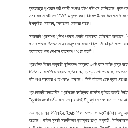
যুক্তরাষ্ট্র भू-তরঙ্গ জরীপকারী সংস্থা ইউএসজিএস জানিয়েছে, ভূকম্পন
সময় সকাল ৭টা ৩৭ মিনিটে অনুভূত হয়। ফিলিপাইনের সিসমোলজি সংস্থ
উপকূলীয় এলাকায়, আলাবেল এলাকার কাছে।
সারাঙ্গানি প্রদেশের পুলিশ প্রধান বেনজি আনচেতা রয়টার্সকে বলেছেন, 
থানার পতাকা উত্তোলনের অনুষ্ঠানের সময় শক্তিশালী ঝাঁকুনি লাগ
হতাহতের খবর সেখানে ততক্ষণে পাওয়া যায়নি।
প্রাথমিক হিসাব অনুযায়ী ভূমিকম্পে অন্তত ৩৭টি ভবন ক্ষতিগ্রস্ত হ
ভিডিও ও সামাজিক মাধ্যমে ছড়িয়ে পড়া দৃশ্যে দেখা গেছে বড় বড় ভ
দুই শাখা সড়কের ওপর ভেঙে পড়েছে। ফিলিপাইনের রেড ক্রস দেশের সব ক
প্রধানমন্ত্রী ক্ষমতাসীন প্রেসিডেন্ট ফার্ডিনান্ড মার্কোস জুনিয়র জরুর
‘‘সুনামির সতর্কবার্তায় কান দিন। এখনই উঁচু স্থানে চলে যান — কোনো
ভূকম্পনের পর ফিলিপাইন, ইন্দোনেশিয়া, জাপান ও অস্ট্রেলিয়ার কিছু অং
হয়েছে। মার্কিন সুনামি সতর্কীকরণ ব্যবস্থার তথ্য অনুযায়ী, ফিলিপাইন
ঢেউ আছড়ে পড়ার সম্ভাবনা রয়েছে। ফিভলকসও উপকূলীয়দের অবিলম্বে উ