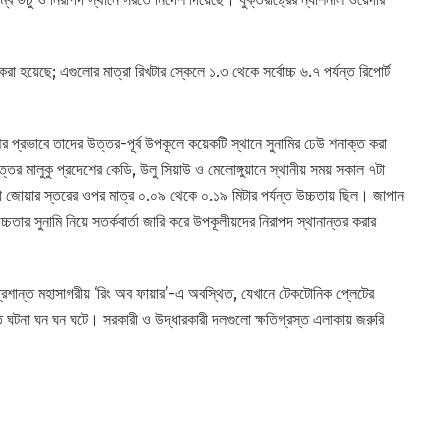
 হয়েছে; এগুলোর মাত্রা রিখটার স্কেলে ১.৩ থেকে সর্বোচ্চ ৬.৭ পর্যন্ত রিপোর্ট
পের প্রভাবে তাদের উত্তর-পূর্ব উপকূলে কয়েকটি স্থানে সুনামির ঢেউ শনাক্ত করা
র মালুকু প্রদেশের কেডি, উলু সিয়াউ ও মেলোঙ্গুয়ানে স্থানীয় সময় সকাল ৭টা
জোয়ার স্তরের ওপর মাত্র ০.০৯ থেকে ০.১৯ মিটার পর্যন্ত উচ্চতায় ছিল। জাপান
চতার সুনামি নিয়ে সতর্কবার্তা জারি করে উপকূলীয়দের নিরাপদ স্থানান্তর করার
্রশান্ত মহাসাগরীয় ‘রিং অব ফায়ার’-এ অবস্থিত, যেখানে টেকটোনিক প্লেটের
কিত ঘটনা ঘন ঘন ঘটে। সরকারী ও উদ্ধারকারী দলগুলো ক্ষতিগ্রস্ত এলাকায় জরুরি