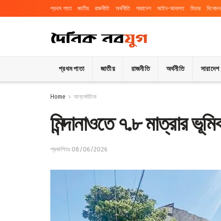
প্রথম পাতা
জাতীয়
রাজনীতি
অর্থনীতি
সারাদেশ
আইন-আদালত
ফিচার
বিনোদন
প্রথম পাতা
জাতীয়
রাজনীতি
অর্থনীতি
সারাদেশ
Home
আন্তর্জাতিক
মিন্দানাওতে ৭.৮ মাত্রার ভূম
প্রকাশিতঃ 08/06/2026