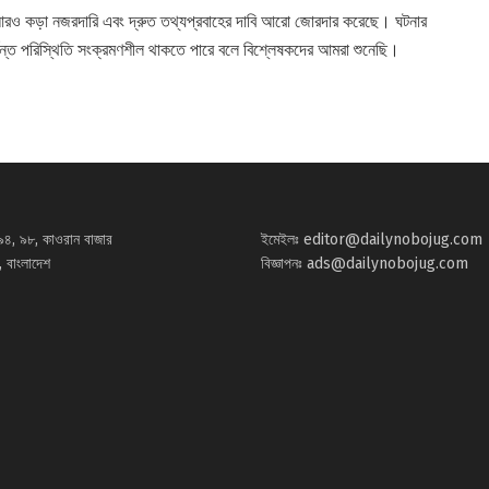
আরও কড়া নজরদারি এবং দ্রুত তথ্যপ্রবাহের দাবি আরো জোরদার করেছে। ঘটনার
্যন্ত পরিস্থিতি সংক্রমণশীল থাকতে পারে বলে বিশ্লেষকদের আমরা শুনেছি।
৯৪, ৯৮, কাওরান বাজার
ইমেইলঃ
editor@dailynobojug.com
 বাংলাদেশ
বিজ্ঞাপনঃ
ads@dailynobojug.com