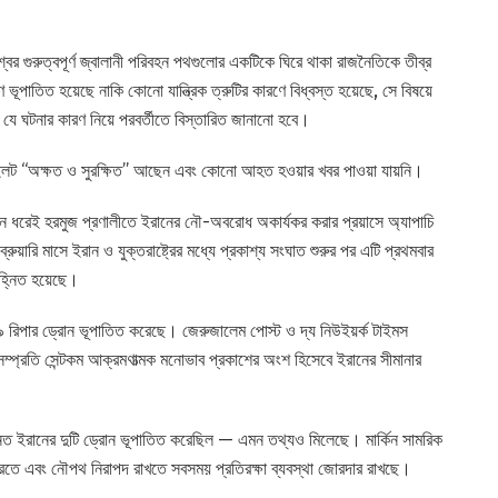
বের গুরুত্বপূর্ণ জ্বালানী পরিবহন পথগুলোর একটিকে ঘিরে থাকা রাজনৈতিকে তীব্র
ভূপাতিত হয়েছে নাকি কোনো যান্ত্রিক ত্রুটির কারণে বিধ্বস্ত হয়েছে, সে বিষয়ে
েন যে ঘটনার কারণ নিয়ে পরবর্তীতে বিস্তারিত জানানো হবে।
ই পাইলট ‘‘অক্ষত ও সুরক্ষিত’’ আছেন এবং কোনো আহত হওয়ার খবর পাওয়া যায়নি।
র্ঘদিন ধরেই হরমুজ প্রণালীতে ইরানের নৌ-অবরোধ অকার্যকর করার প্রয়াসে অ্যাপাচি
ুয়ারি মাসে ইরান ও যুক্তরাষ্ট্রের মধ্যে প্রকাশ্য সংঘাত শুরুর পর এটি প্রথমবার
চিহ্নিত হয়েছে।
৯ রিপার ড্রোন ভূপাতিত করেছে। জেরুজালেম পোস্ট ও দ্য নিউইয়র্ক টাইমস
সম্প্রতি সেন্টকম আক্রমণাত্মক মনোভাব প্রকাশের অংশ হিসেবে ইরানের সীমানার
হ্নিত ইরানের দুটি ড্রোন ভূপাতিত করেছিল — এমন তথ্যও মিলেছে। মার্কিন সামরিক
করতে এবং নৌপথ নিরাপদ রাখতে সবসময় প্রতিরক্ষা ব্যবস্থা জোরদার রাখছে।