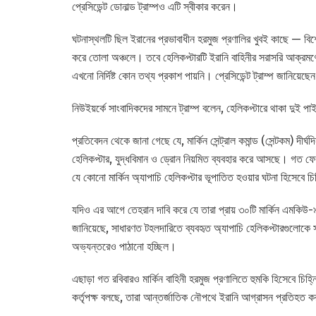
প্রেসিডেন্ট ডোনাল্ড ট্রাম্পও এটি স্বীকার করেন।
ঘটনাস্থলটি ছিল ইরানের প্রভাবাধীন হরমুজ প্রণালির খুবই কাছে — বিশ্
করে তোলা অঞ্চলে। তবে হেলিকপ্টারটি ইরানি বাহিনীর সরাসরি আক্রমণে 
এখনো নির্দিষ্ট কোন তথ্য প্রকাশ পায়নি। প্রেসিডেন্ট ট্রাম্প জানিয়েছ
নিউইয়র্কে সাংবাদিকদের সামনে ট্রাম্প বলেন, হেলিকপ্টারে থাকা দু
প্রতিবেদন থেকে জানা গেছে যে, মার্কিন সেন্ট্রাল কমান্ড (সেন্টকম) দী
হেলিকপ্টার, যুদ্ধবিমান ও ড্রোন নিয়মিত ব্যবহার করে আসছে। গত ফেব্র
যে কোনো মার্কিন অ্যাপাচি হেলিকপ্টার ভূপাতিত হওয়ার ঘটনা হিসেবে 
যদিও এর আগে তেহরান দাবি করে যে তারা প্রায় ৩০টি মার্কিন এমকিউ-
জানিয়েছে, সাধারণত টহলদারিতে ব্যবহৃত অ্যাপাচি হেলিকপ্টারগুলোকে 
অভ্যন্তরেও পাঠানো হচ্ছিল।
এছাড়া গত রবিবারও মার্কিন বাহিনী হরমুজ প্রণালিতে হুমকি হিসেবে চি
কর্তৃপক্ষ বলছে, তারা আন্তর্জাতিক নৌপথে ইরানি আগ্রাসন প্রতিহত 