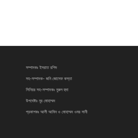
সম্পাদকঃ ইসরাত রশিদ
সহ-সম্পাদক- জনি জোসেফ কস্তা
সিনিয়র সহ-সম্পাদকঃ নুরুল হুদা
উপদেষ্টাঃ নূর মোহাম্মদ
প্রকাশকঃ আলী আমিন ও মোহাম্মদ ওমর সানী