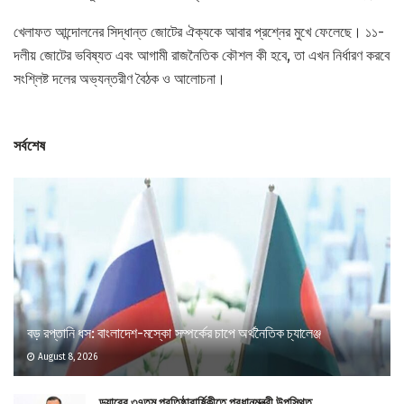
খেলাফত আন্দোলনের সিদ্ধান্ত জোটের ঐক্যকে আবার প্রশ্নের মুখে ফেলেছে। ১১-
দলীয় জোটের ভবিষ্যত এবং আগামী রাজনৈতিক কৌশল কী হবে, তা এখন নির্ধারণ করবে
সংশ্লিষ্ট দলের অভ্যন্তরীণ বৈঠক ও আলোচনা।
সর্বশেষ
বড় রপ্তানি ধস: বাংলাদেশ-মস্কো সম্পর্কের চাপে অর্থনৈতিক চ্যালেঞ্জ
August 8, 2026
ড্যাবের ৩৭তম প্রতিষ্ঠাবার্ষিকীতে প্রধানমন্ত্রী উপস্থিত