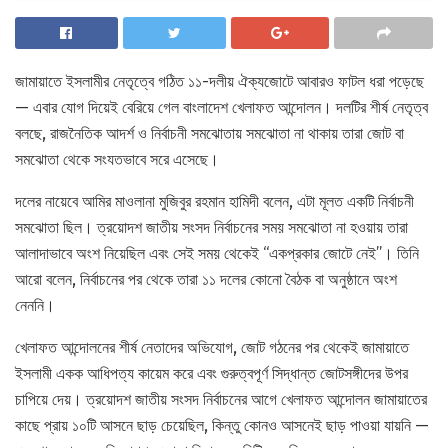
জামায়াতে ইসলামীর নেতৃত্বে গঠিত ১১-দলীয় ঐক্যজোটে আবারও ফাটল ধরা পড়েছে
— এবার যোগ দিয়েই বেরিয়ে গেল বাংলাদেশ খেলাফত আন্দোলন। দলটির শীর্ষ নেতৃত্ব
বলছে, রাজনৈতিক আদর্শ ও নির্বাচনী সমঝোতায় সমঝোতা না থাকায় তারা জোট বা
সমঝোতা থেকে সংযতভাবে সরে এসেছে।
দলের নায়েবে আমির মাওলানা মুজিবুর রহমান হামিদী বলেন, এটা মূলত একটি নির্বাচনী
সমঝোতা ছিল। ত্রয়োদশ জাতীয় সংসদ নির্বাচনের সময় সমঝোতা না হওয়ায় তারা
আলাদাভাবে অংশ নিয়েছিল এবং সেই সময় থেকেই ‘‘একপ্রকার জোটে নেই’’। তিনি
আরো বলেন, নির্বাচনের পর থেকে তারা ১১ দলের কোনো বৈঠক বা অনুষ্ঠানে অংশ
নেননি।
খেলাফত আন্দোলনের শীর্ষ নেতাদের অভিযোগ, জোট গঠনের পর থেকেই জামায়াতে
ইসলামী একক আধিপত্য কায়েম করে এবং গুরুত্বপূর্ণ সিদ্ধান্ত জোটসঙ্গীদের উপর
চাপিয়ে দেয়। ত্রয়োদশ জাতীয় সংসদ নির্বাচনের আগে খেলাফত আন্দোলন জামায়াতের
কাছে প্রায় ১০টি আসনে ছাড় চেয়েছিল, কিন্তু কোনও আসনেই ছাড় পাওয়া যায়নি —