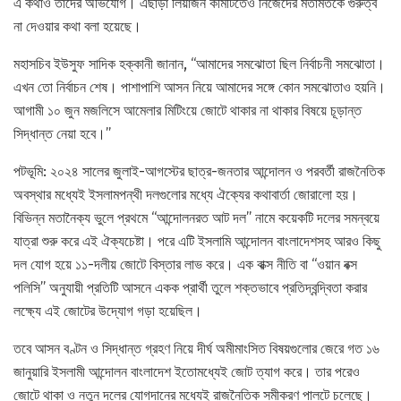
এ কথাও তাদের অভিযোগ। এছাড়া লিয়াজন কমিটিতেও নিজেদের মতামতকে গুরুত্ব
না দেওয়ার কথা বলা হয়েছে।
মহাসচিব ইউসুফ সাদিক হক্কানী জানান, ‘‘আমাদের সমঝোতা ছিল নির্বাচনী সমঝোতা।
এখন তো নির্বাচন শেষ। পাশাপাশি আসন নিয়ে আমাদের সঙ্গে কোন সমঝোতাও হয়নি।
আগামী ১০ জুন মজলিসে আমেলার মিটিংয়ে জোটে থাকার না থাকার বিষয়ে চূড়ান্ত
সিদ্ধান্ত নেয়া হবে।’’
পটভূমি: ২০২৪ সালের জুলাই-আগস্টের ছাত্র-জনতার আন্দোলন ও পরবর্তী রাজনৈতিক
অবস্থার মধ্যেই ইসলামপন্থী দলগুলোর মধ্যে ঐক্যের কথাবার্তা জোরালো হয়।
বিভিন্ন মতানৈক্য ভুলে প্রথমে ‘‘আন্দোলনরত আট দল’’ নামে কয়েকটি দলের সমন্বয়ে
যাত্রা শুরু করে এই ঐক্যচেষ্টা। পরে এটি ইসলামি আন্দোলন বাংলাদেশসহ আরও কিছু
দল যোগ হয়ে ১১-দলীয় জোটে বিস্তার লাভ করে। এক বাক্স নীতি বা ‘‘ওয়ান বক্স
পলিসি’’ অনুযায়ী প্রতিটি আসনে একক প্রার্থী তুলে শক্তভাবে প্রতিদ্বন্দ্বিতা করার
লক্ষ্যে এই জোটের উদ্যোগ গড়া হয়েছিল।
তবে আসন বণ্টন ও সিদ্ধান্ত গ্রহণ নিয়ে দীর্ঘ অমীমাংসিত বিষয়গুলোর জেরে গত ১৬
জানুয়ারি ইসলামী আন্দোলন বাংলাদেশ ইতোমধ্যেই জোট ত্যাগ করে। তার পরেও
জোটে থাকা ও নতুন দলের যোগদানের মধ্যেই রাজনৈতিক সমীকরণ পালটে চলেছে।