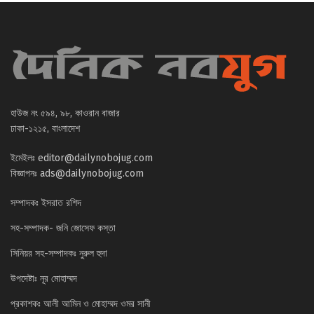
হাউজ নং ৫৯৪, ৯৮, কাওরান বাজার
ঢাকা-১২১৫, বাংলাদেশ
ইমেইলঃ
editor@dailynobojug.com
বিজ্ঞাপনঃ
ads@dailynobojug.com
সম্পাদকঃ ইসরাত রশিদ
সহ-সম্পাদক- জনি জোসেফ কস্তা
সিনিয়র সহ-সম্পাদকঃ নুরুল হুদা
উপদেষ্টাঃ নূর মোহাম্মদ
প্রকাশকঃ আলী আমিন ও মোহাম্মদ ওমর সানী