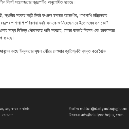
আধুনিক লিফট সংযোজনের প্রকল্পটিও অনুমোদিত হয়েছে।
ী, স্থানীয় সরকার মন্ত্রী মির্জা ফখরুল ইসলাম আলমগীর, পাশাপাশি মন্ত্রিসভার
 প্রকল্পের পাশাপাশি পরিকল্পনা মন্ত্রী সভাকে জানিয়েছেন যে ইতোমধ্যে ৫০ কোটি
সেগুলোর মধ্যে বিভিন্ন পৌরসভায় পানি সরবরাহ, ঢাকার যানজট নিরসন এবং ডাকসেবার
োগ রয়েছে।
 মানুষের কাছে উন্নয়নের সুফল পৌঁছে দেওয়ার প্রতিশ্রুতি ব্যক্ত করে বৈঠক
৯৪, ৯৮, কাওরান বাজার
ইমেইলঃ
editor@dailynobojug.com
 বাংলাদেশ
বিজ্ঞাপনঃ
ads@dailynobojug.com