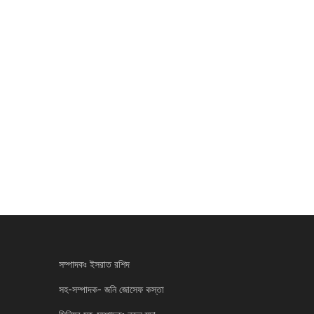
সম্পাদকঃ ইসরাত রশিদ
সহ-সম্পাদক- জনি জোসেফ কস্তা