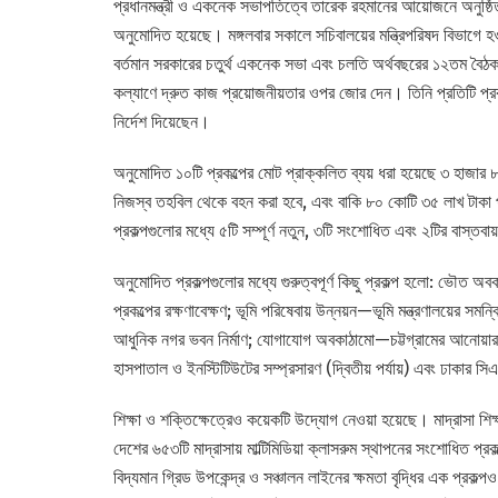
প্রধানমন্ত্রী ও একনেক সভাপতিত্বে তারেক রহমানের আয়োজনে অনুষ্ঠিত 
অনুমোদিত হয়েছে। মঙ্গলবার সকালে সচিবালয়ের মন্ত্রিপরিষদ বিভাগে
বর্তমান সরকারের চতুর্থ একনেক সভা এবং চলতি অর্থবছরের ১২তম বৈঠক।
কল্যাণে দ্রুত কাজ প্রয়োজনীয়তার ওপর জোর দেন। তিনি প্রতিটি প্রকল
নির্দেশ দিয়েছেন।
অনুমোদিত ১০টি প্রকল্পের মোট প্রাক্কলিত ব্যয় ধরা হয়েছে ৩ হাজ
নিজস্ব তহবিল থেকে বহন করা হবে, এবং বাকি ৮০ কোটি ৩৫ লাখ টাকা প
প্রকল্পগুলোর মধ্যে ৫টি সম্পূর্ণ নতুন, ৩টি সংশোধিত এবং ২টির বাস্তবায
অনুমোদিত প্রকল্পগুলোর মধ্যে গুরুত্বপূর্ণ কিছু প্রকল্প হলো: ভৌত অবক
প্রকল্পের রক্ষণাবেক্ষণ; ভূমি পরিষেবায় উন্নয়ন—ভূমি মন্ত্রণালয়ের স
আধুনিক নগর ভবন নির্মাণ; যোগাযোগ অবকাঠামো—চট্টগ্রামের আনোয়ারা–ব
হাসপাতাল ও ইনস্টিটিউটের সম্প্রসারণ (দ্বিতীয় পর্যায়) এবং ঢাকার 
শিক্ষা ও শক্তিক্ষেত্রেও কয়েকটি উদ্যোগ নেওয়া হয়েছে। মাদ্রাসা শি
দেশের ৬৫৩টি মাদ্রাসায় মাল্টিমিডিয়া ক্লাসরুম স্থাপনের সংশোধিত প
বিদ্যমান গ্রিড উপকেন্দ্র ও সঞ্চালন লাইনের ক্ষমতা বৃদ্ধির এক প্রক