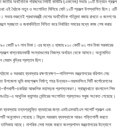
জাতীয় অর্থনৈতিক পরিষদের নির্বাহী কমিটির (একনেক) সভায় ১০টি উন্নয়ন প্রকল্প
 হওয়া এই বৈঠকে নতুন ও সংশোধিত মিলিয়ে মোট ১২টি প্রকল্প উপস্থাপিত ছিল। এটি
 সভার শুরুতেই প্রধানমন্ত্রী দেশের অর্থনৈতিক গতিমন্দা বজায় রাখতে ও জনগণের
্পে স্বচ্ছতা ও জবাবদিহিতা নিশ্চিত করে নির্ধারিত সময়ের মধ্যে কাজ শেষ করার
ার ৮৯০ কোটি ৯৭ লাখ টাকা। এর মধ্যে ৩ হাজার ৮১০ কোটি ৬২ লাখ টাকা সরকারের
্রকল্প বাস্তবায়নকারী সংস্থাগুলোর নিজস্ব অর্থায়ন থেকে আসবে। অনুমোদিত
়ন মেয়াদ বৃদ্ধির প্রস্তাব ছিল।
াঠামো ও সরবরাহ ব্যবস্থার রক্ষণাবেক্ষণ—পানিসম্পদ মন্ত্রণালয়ের বরিশাল সেচ
মন্বিত উপজেলা ভূমি কমপ্লেক্স নির্মাণ; শহর উন্নয়ন—ময়মনসিংহ সিটি কর্পোরেশনের
াঁশখালী–চকরিয়া আঞ্চলিক মহাসড়ক প্রশস্তকরণ। স্বাস্থ্যখাতে বাংলাদেশ শিশু
সিএমএইচ-এ আধুনিক ক্যান্সার সেন্টারের সংশোধিত প্রস্তাবও সবুজ সংকেত পেয়েছে।
ক্ষা ব্যবস্থায় তথ্যপ্রযুক্তি ব্যবহারের জন্য এমইএমআইএস সাপোর্ট প্রকল্প এবং
্রকল্পটি অনুমোদন পেয়েছে। বিদ্যুৎ সরবরাহ ব্যবস্থাকে আরও শক্তিশালী করতে
ল্পও তালিকায় আছে। নাগরিক সেবা সহজ করতে জনপ্রশাসন মন্ত্রণালয়ের উদ্যোগে