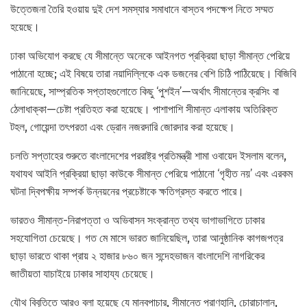
উত্তেজনা তৈরি হওয়ায় দুই দেশ সমস্যার সমাধানে বাস্তব পদক্ষেপ নিতে সম্মত
হয়েছে।
ঢাকা অভিযোগ করছে যে সীমান্তে অনেকে আইনগত প্রক্রিয়া ছাড়া সীমান্ত পেরিয়ে
পাঠানো হচ্ছে; এই বিষয়ে তারা নয়াদিল্লিকে এক ডজনের বেশি চিঠি পাঠিয়েছে। বিজিবি
জানিয়েছে, সাম্প্রতিক সপ্তাহগুলোতে কিছু ‘পুশইন’—অর্থাৎ সীমান্তের ক্রসিং বা
ঠেলাধাক্কা—চেষ্টা প্রতিহত করা হয়েছে। পাশাপাশি সীমান্ত এলাকায় অতিরিক্ত
টহল, গোয়েন্দা তৎপরতা এবং ড্রোন নজরদারি জোরদার করা হয়েছে।
চলতি সপ্তাহের শুরুতে বাংলাদেশের পররাষ্ট্র প্রতিমন্ত্রী শামা ওবায়েদ ইসলাম বলেন,
যথাযথ আইনি প্রক্রিয়া ছাড়া কাউকে সীমান্ত পেরিয়ে পাঠানো ‘গৃহীত নয়’ এবং এরকম
ঘটনা দ্বিপক্ষীয় সম্পর্ক উন্নয়নের প্রচেষ্টাকে ক্ষতিগ্রস্ত করতে পারে।
ভারতও সীমান্ত-নিরাপত্তা ও অভিবাসন সংক্রান্ত তথ্য ভাগাভাগিতে ঢাকার
সহযোগিতা চেয়েছে। গত মে মাসে ভারত জানিয়েছিল, তারা আনুষ্ঠানিক কাগজপত্র
ছাড়া ভারতে থাকা প্রায় ২ হাজার ৮৬০ জন সন্দেহভাজন বাংলাদেশি নাগরিকের
জাতীয়তা যাচাইয়ে ঢাকার সাহায্য চেয়েছে।
যৌথ বিবৃতিতে আরও বলা হয়েছে যে মানবপাচার, সীমান্তে প্রাণহানি, চোরাচালান,