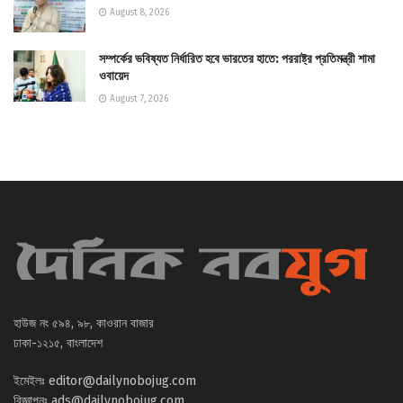
August 8, 2026
সম্পর্কের ভবিষ্যত নির্ধারিত হবে ভারতের হাতে: পররাষ্ট্র প্রতিমন্ত্রী শামা
ওবায়েদ
August 7, 2026
হাউজ নং ৫৯৪, ৯৮, কাওরান বাজার
ঢাকা-১২১৫, বাংলাদেশ
ইমেইলঃ
editor@dailynobojug.com
বিজ্ঞাপনঃ
ads@dailynobojug.com