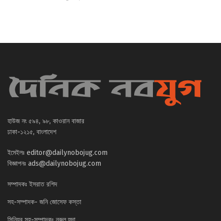
হাউজ নং ৫৯৪, ৯৮, কাওরান বাজার
ঢাকা-১২১৫, বাংলাদেশ
ইমেইলঃ
editor@dailynobojug.com
বিজ্ঞাপনঃ
ads@dailynobojug.com
সম্পাদকঃ ইসরাত রশিদ
সহ-সম্পাদক- জনি জোসেফ কস্তা
সিনিয়র সহ-সম্পাদকঃ নুরুল হুদা