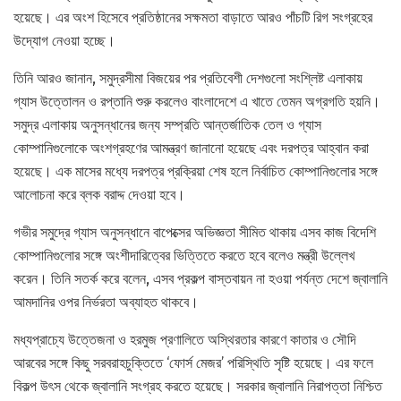
হয়েছে। এর অংশ হিসেবে প্রতিষ্ঠানের সক্ষমতা বাড়াতে আরও পাঁচটি রিগ সংগ্রহের
উদ্যোগ নেওয়া হচ্ছে।
তিনি আরও জানান, সমুদ্রসীমা বিজয়ের পর প্রতিবেশী দেশগুলো সংশ্লিষ্ট এলাকায়
গ্যাস উত্তোলন ও রপ্তানি শুরু করলেও বাংলাদেশে এ খাতে তেমন অগ্রগতি হয়নি।
সমুদ্র এলাকায় অনুসন্ধানের জন্য সম্প্রতি আন্তর্জাতিক তেল ও গ্যাস
কোম্পানিগুলোকে অংশগ্রহণের আমন্ত্রণ জানানো হয়েছে এবং দরপত্র আহ্বান করা
হয়েছে। এক মাসের মধ্যে দরপত্র প্রক্রিয়া শেষ হলে নির্বাচিত কোম্পানিগুলোর সঙ্গে
আলোচনা করে ব্লক বরাদ্দ দেওয়া হবে।
গভীর সমুদ্রে গ্যাস অনুসন্ধানে বাপেক্সের অভিজ্ঞতা সীমিত থাকায় এসব কাজ বিদেশি
কোম্পানিগুলোর সঙ্গে অংশীদারিত্বের ভিত্তিতে করতে হবে বলেও মন্ত্রী উল্লেখ
করেন। তিনি সতর্ক করে বলেন, এসব প্রকল্প বাস্তবায়ন না হওয়া পর্যন্ত দেশে জ্বালানি
আমদানির ওপর নির্ভরতা অব্যাহত থাকবে।
মধ্যপ্রাচ্যে উত্তেজনা ও হরমুজ প্রণালিতে অস্থিরতার কারণে কাতার ও সৌদি
আরবের সঙ্গে কিছু সরবরাহচুক্তিতে ‘ফোর্স মেজর’ পরিস্থিতি সৃষ্টি হয়েছে। এর ফলে
বিকল্প উৎস থেকে জ্বালানি সংগ্রহ করতে হয়েছে। সরকার জ্বালানি নিরাপত্তা নিশ্চিত