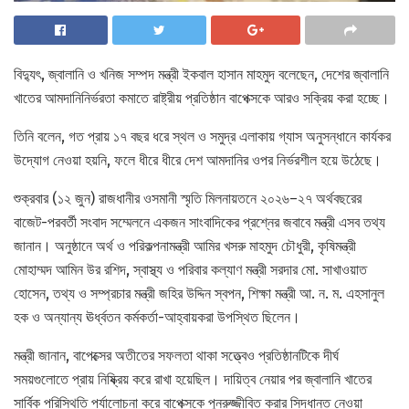
বিদ্যুৎ, জ্বালানি ও খনিজ সম্পদ মন্ত্রী ইকবাল হাসান মাহমুদ বলেছেন, দেশের জ্বালানি
খাতের আমদানিনির্ভরতা কমাতে রাষ্ট্রীয় প্রতিষ্ঠান বাপেক্সকে আরও সক্রিয় করা হচ্ছে।
তিনি বলেন, গত প্রায় ১৭ বছর ধরে স্থল ও সমুদ্র এলাকায় গ্যাস অনুসন্ধানে কার্যকর
উদ্যোগ নেওয়া হয়নি, ফলে ধীরে ধীরে দেশ আমদানির ওপর নির্ভরশীল হয়ে উঠেছে।
শুক্রবার (১২ জুন) রাজধানীর ওসমানী স্মৃতি মিলনায়তনে ২০২৬–২৭ অর্থবছরের
বাজেট-পরবর্তী সংবাদ সম্মেলনে একজন সাংবাদিকের প্রশ্নের জবাবে মন্ত্রী এসব তথ্য
জানান। অনুষ্ঠানে অর্থ ও পরিকল্পনামন্ত্রী আমির খসরু মাহমুদ চৌধুরী, কৃষিমন্ত্রী
মোহাম্মদ আমিন উর রশিদ, স্বাস্থ্য ও পরিবার কল্যাণ মন্ত্রী সরদার মো. সাখাওয়াত
হোসেন, তথ্য ও সম্প্রচার মন্ত্রী জহির উদ্দিন স্বপন, শিক্ষা মন্ত্রী আ. ন. ম. এহসানুল
হক ও অন্যান্য ঊর্ধ্বতন কর্মকর্তা-আহ্বায়করা উপস্থিত ছিলেন।
মন্ত্রী জানান, বাপেক্সের অতীতের সফলতা থাকা সত্ত্বেও প্রতিষ্ঠানটিকে দীর্ঘ
সময়গুলোতে প্রায় নিষ্ক্রিয় করে রাখা হয়েছিল। দায়িত্ব নেয়ার পর জ্বালানি খাতের
সার্বিক পরিস্থিতি পর্যালোচনা করে বাপেক্সকে পুনরুজ্জীবিত করার সিদ্ধান্ত নেওয়া