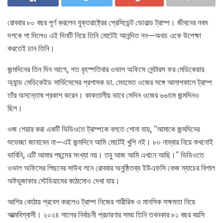
রোববার ৮০ বছর পূর্ণ করলেন যুক্তরাষ্ট্রের প্রেসিডেন্ট ডোনাল্ড ট্রাম্প। জীবনের নবম
দশকে পা দিলেও এই দিনটি নিয়ে তিনি মোটেই আনন্দিত নন—অথচ একে উপেক্ষা
করতেই চান তিনি।
জন্মদিনের তিন দিন আগে, গত বৃহস্পতিবার ওভাল অফিসে সেন্টারস ফর মেডিকেয়ার
অ্যান্ড মেডিকেইড সার্ভিসেসের প্রশাসক ডা. মেহমেত ওজের সঙ্গে আলাপকালে ট্রাম্প
তাঁর অসন্তোষ প্রকাশ করেন। কাকতালীয় ভাবে সেদিন ওজের ৬৬তম জন্মদিনও
ছিল।
ওজ শেয়ার করা একটি ভিডিওতে ট্রাম্পকে বলতে শোনা যায়, “আমাকে জন্মদিনের
শুভেচ্ছা জানাবেন না—এই জন্মদিনে আমি মোটেই খুশি নই। ৮০ নাম্বার নিয়ে কখনোই
ভাবিনি, এটি আমার পছন্দের সংখ্যা নয়। তবু আজ আমি এখানে আছি।” ভিডিওতে
ওভাল অফিসের পিছনের সাউথ লনে রোববার অনুষ্ঠিতব্য ইউএফসি কেজ ম্যাচের বিশাল
অষ্টভুজাকার স্টেডিয়ামের কাঠামোও দেখা যায়।
আশির কোঠায় প্রবেশ করলেও ট্রাম্প নিজের শারীরিক ও মানসিক সক্ষমতা নিয়ে
আত্মবিশ্বাসী। ২০২৪ সালের নির্বাচনী প্রচারণার সময় তিনি তখনকার ৮১ বছর বয়সি