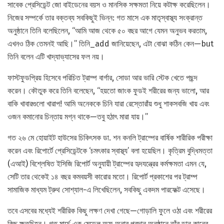
সাবেক প্রেসিডেন্ট জো বাইডেনের বয়স ও মানসিক সক্ষমতা নিয়ে কটাক্ষ করেছিলেন।
নিজের সম্পর্কে তার বক্তব্য সবকিছুই ভিন্ন: গত মাসে এক মাতৃস্বাস্থ্য সংক্রান্ত
অনুষ্ঠানে তিনি বলেছিলেন, “আমি আজ থেকে ৫০ বছর আগে যেমন অনুভব করতাম,
এখনও ঠিক তেমনই আছি।” তিনি_add জানিয়েছেন, এটা বোঝা কঠিন কেন—but
তিনি বলেন এটি খাদ্যাভ্যাসের ফল নয়।
ফাস্টফুডপ্রিয় হিসেবে পরিচিত ট্রাম্প বার্গার, সোডা আর ভারি স্টেক খেতে পছন্দ
করেন। কৌতুক করে তিনি বলেছেন, “হয়তো জাংক ফুডই শরীরের জন্য ভালো, আর
বাকি খাবারগুলো খারাপ! আমি অনেককে চিনি যারা রেস্তোরাঁয় শুধু শাকসবজি খায় এবং
ওজন কমানোর চিন্তায় মগ্ন থাকে—তবু হঠাৎ মারা যায়।”
গত ২৬ মে হোয়াইট হাউসের চিকিৎসক ডা. শন কনলি ট্রাম্পের বার্ষিক শারীরিক পরীক্ষা
করেন এবং রিপোর্টে প্রেসিডেন্টকে ‘চমৎকার স্বাস্থ্য’ বলা হয়েছিল। কৃত্রিম বুদ্ধিমত্তা
(এআই) বিশ্লেষিত ইসিজি রিপোর্ট অনুযায়ী ট্রাম্পের হৃদযন্ত্রের কর্মক্ষমতা এমন যে,
সেটি তার থেকেই ১৪ বছর কমবয়সী কারোর মতো। রিপোর্ট প্রকাশের পর ট্রাম্প
সামাজিক মাধ্যম ট্রুথ সোশ্যাল-এ লিখেছিলেন, সবকিছু একদম পারফেক্ট এসেছে।
তবে এসবের মধ্যেই শরীরিক কিছু লক্ষণ দেখা গেছে—গোড়ালি ফুলে ওঠা এবং শরীরের
কিছু ক্ষতচিহ্ন। গত মার্চে এক মেডেল অফ অনার প্রদান অনুষ্ঠানে তাঁর ডান কানের