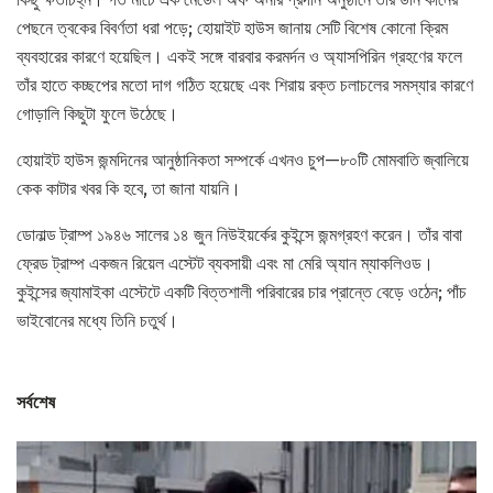
পেছনে ত্বকের বিবর্ণতা ধরা পড়ে; হোয়াইট হাউস জানায় সেটি বিশেষ কোনো ক্রিম
ব্যবহারের কারণে হয়েছিল। একই সঙ্গে বারবার করমর্দন ও অ্যাসপিরিন গ্রহণের ফলে
তাঁর হাতে কচ্ছপের মতো দাগ গঠিত হয়েছে এবং শিরায় রক্ত চলাচলের সমস্যার কারণে
গোড়ালি কিছুটা ফুলে উঠেছে।
হোয়াইট হাউস জন্মদিনের আনুষ্ঠানিকতা সম্পর্কে এখনও চুপ—৮০টি মোমবাতি জ্বালিয়ে
কেক কাটার খবর কি হবে, তা জানা যায়নি।
ডোনাল্ড ট্রাম্প ১৯৪৬ সালের ১৪ জুন নিউইয়র্কের কুইন্সে জন্মগ্রহণ করেন। তাঁর বাবা
ফ্রেড ট্রাম্প একজন রিয়েল এস্টেট ব্যবসায়ী এবং মা মেরি অ্যান ম্যাকলিওড।
কুইন্সের জ্যামাইকা এস্টেটে একটি বিত্তশালী পরিবারের চার প্রান্তে বেড়ে ওঠেন; পাঁচ
ভাইবোনের মধ্যে তিনি চতুর্থ।
সর্বশেষ