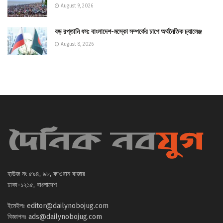
August 9, 2026
বড় রপ্তানি ধস: বাংলাদেশ-মস্কো সম্পর্কের চাপে অর্থনৈতিক চ্যালেঞ্জ
August 8, 2026
হাউজ নং ৫৯৪, ৯৮, কাওরান বাজার
ঢাকা-১২১৫, বাংলাদেশ
ইমেইলঃ
editor@dailynobojug.com
বিজ্ঞাপনঃ
ads@dailynobojug.com