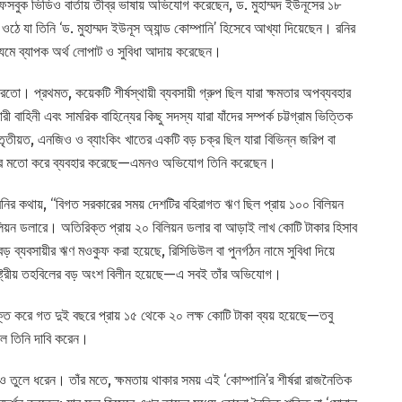
সবুক ভিডিও বার্তায় তীব্র ভাষায় অভিযোগ করেছেন, ড. মুহাম্মদ ইউনূসের ১৮
 ওঠে যা তিনি ‘ড. মুহাম্মদ ইউনূস অ্যান্ড কোম্পানি’ হিসেবে আখ্যা দিয়েছেন। রনির
মাধ্যমে ব্যাপক অর্থ লোপাট ও সুবিধা আদায় করেছেন।
ো। প্রথমত, কয়েকটি শীর্ষস্থায়ী ব্যবসায়ী গ্রুপ ছিল যারা ক্ষমতার অপব্যবহার
রী বাহিনী এবং সামরিক বাহিন্যের কিছু সদস্য যারা যাঁদের সম্পর্ক চট্টগ্রাম ভিত্তিক
। তৃতীয়ত, এনজিও ও ব্যাংকিং খাতের একটি বড় চক্র ছিল যারা বিভিন্ন জরিপ বা
েদের মতো করে ব্যবহার করেছে—এমনও অভিযোগ তিনি করেছেন।
রনির কথায়, ‘‘বিগত সরকারের সময় দেশটির বহিরাগত ঋণ ছিল প্রায় ১০০ বিলিয়ন
িলিয়ন ডলারে। অতিরিক্ত প্রায় ২০ বিলিয়ন ডলার বা আড়াই লাখ কোটি টাকার হিসাব
় ব্যবসায়ীর ঋণ মওকুফ করা হয়েছে, রিসিডিউল বা পুনর্গঠন নামে সুবিধা দিয়ে
াষ্ট্রীয় তহবিলের বড় অংশ বিলীন হয়েছে—এ সবই তাঁর অভিযোগ।
্ত করে গত দুই বছরে প্রায় ১৫ থেকে ২০ লক্ষ কোটি টাকা ব্যয় হয়েছে—তবু
বলে তিনি দাবি করেন।
তুলে ধরেন। তাঁর মতে, ক্ষমতায় থাকার সময় এই ‘কোম্পানি’র শীর্ষরা রাজনৈতিক