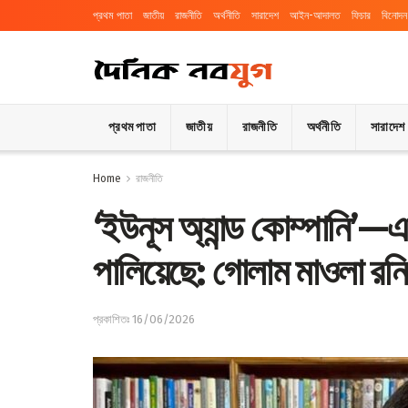
প্রথম পাতা
জাতীয়
রাজনীতি
অর্থনীতি
সারাদেশ
আইন-আদালত
ফিচার
বিনোদন
প্রথম পাতা
জাতীয়
রাজনীতি
অর্থনীতি
সারাদেশ
Home
রাজনীতি
‘ইউনূস অ্যান্ড কোম্পানি’
পালিয়েছে: গোলাম মাওলা রনি
প্রকাশিতঃ 16/06/2026