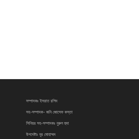
সম্পাদকঃ ইসরাত রশিদ
সহ-সম্পাদক- জনি জোসেফ কস্তা
সিনিয়র সহ-সম্পাদকঃ নুরুল হুদা
উপদেষ্টাঃ নূর মোহাম্মদ