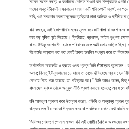
সাবেক সংসদ সদস্য ও কলামিস্ট গোলাম মাওলা রনি সাম্প্রতিক একটি ফে
মাসের অন্তর্বর্তীকালীন সরকারের সময় একটি শক্তিশালী স্বার্থচক্র গড়ে
দাবি, ওই সময়কার ক্ষমতাকেন্দ্রের ব্যক্তিরা নানা অনিয়ম ও দুর্নীতির 
রনি বলছেন, এই ‘কোম্পানি’র মধ্যে মূলত কয়েকটি পালা বা অংশ কাজ করত
করে বড় সুবিধা লুটে নিয়েছে। দ্বিতীয়ত, প্রশাসন, আইন শৃঙ্খলা রক্ষাকা
বা ড. ইউনূসের গ্রামীণ ব্যাংক পরিবারের সঙ্গে আত্মীয়তায় জড়িত ছিল
রিপোর্টের আড়ালে শত শত কোটি টাকার তহবিল সংগ্রহ করে তা নিজ
অর্থনৈতিক ক্ষয়ক্ষতি ও ব্যয়ের ওপর প্রশ্ন তিনি तेजস্বরে তুলেছেন। 
ডলার; কিন্তু ইউনূসকালের ১৮ মাসে তা বেড়ে দাঁড়িয়েছে প্রায় ১২০ ব
কোথায় গিয়ে খরচ হয়েছে, তা পরিষ্কার নয়।’’ তিনি আরও বলেন, কিছু বড
বাংলাদেশ ব্যাংক থেকে অনুকূল নীতি গ্রহণ করানো হয়েছে; এর ফলে র
রনি আশঙ্কা প্রকাশ করে উল্লেখ করেন, এডিপি ও অন্যান্য প্রকল্প যুক
বাস্তবে লক্ষণীয় কোনো উন্নয়ন কাজ বা পাবলিক ওয়ার্কস দেখা যায়নি 
ভিডিওর শেষাংশে গোলাম মাওলা রনি এই গোষ্ঠীর নৈতিক অবক্ষয়ের কথাও 