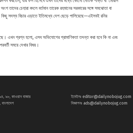
 প্রদর্শন করতেন; যার ফল হিসেবে এখন তাদের মধ্যে কোনো নৈতিক শক্তি বা ‘মোরাল
ড় অংশ তাদের চেহারা বদলে বর্তমান তারেক রহমানের সরকারের সঙ্গে সমঝোতা বা
কিছু সদস্য বিচার এড়াতে ইতিমধ্যে দেশ ছেড়ে পালিয়েছে—এইসবই রনির
েছে। এখন প্রশ্ন হলো, এসব অভিযোগের প্রামাণিকতা তদন্ত করা হবে কি না এবং
রবর্তী সময়ে দেখার বিষয়।
৯৪, ৯৮, কাওরান বাজার
ইমেইলঃ
editor@dailynobojug.com
 বাংলাদেশ
বিজ্ঞাপনঃ
ads@dailynobojug.com