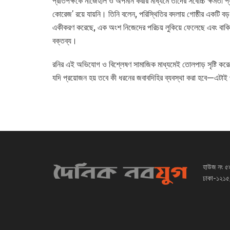
প্রতিপক্ষকে নাজেহাল ও অপমান করার মাধ্যমে তাঁদের সর্বোচ্চ ক্ষমতা
কোরেজ’ রয়ে যায়নি। তিনি বলেন, পরিস্থিতির বদলায় গোষ্ঠীর একটি ব
একীকরণ করেছে, এক অংশ নিজেদের পরিচয় লুকিয়ে ফেলেছে এবং বাকি 
বক্তব্য।
রনির এই অভিযোগ ও বিশ্লেষণ সামাজিক মাধ্যমেই তোলপাড় সৃষ্টি কর
যদি প্রয়োজন হয় তবে কী ধরনের জবাবদিহির ব্যবস্থা করা হবে—এটাই প
হাউজ নং ৫
ঢাকা-১২১৫,