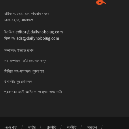
হাউজ নং ৫৯৪, ৯৮, কাওরান বাজার
ঢাকা-১২১৫, বাংলাদেশ
ইমেইলঃ
editor@dailynobojug.com
বিজ্ঞাপনঃ
ads@dailynobojug.com
সম্পাদকঃ ইসরাত রশিদ
সহ-সম্পাদক- জনি জোসেফ কস্তা
সিনিয়র সহ-সম্পাদকঃ নুরুল হুদা
উপদেষ্টাঃ নূর মোহাম্মদ
প্রকাশকঃ আলী আমিন ও মোহাম্মদ ওমর সানী
প্রথম পাতা
জাতীয়
রাজনীতি
অর্থনীতি
সারাদেশ