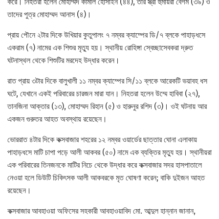
করে। নিহতরা হলেন মোহাম্মদ কামাল হোসাইন (৪৪), তার স্ত্রী হুমায়রা বেগম (৩৯) ও
তাদের পুত্র মোহাম্মদ আনাস (৪)।
প্রায় পৌনে ২টার দিকে উখিয়ার কুতুপালং ৭ নম্বর ক্যাম্পের ডি/৭ ব্লকে পাহাড়ধসে
একরাম (৭) নামের এক শিশুর মৃত্যু হয়। স্থানীয় রোহিঙ্গা স্বেচ্ছাসেবকরা দ্রুত
ঘটনাস্থল থেকে শিশুটির মরদেহ উদ্ধার করেন।
রাত প্রায় ৩টার দিকে বালুখালী ১১ নম্বর ক্যাম্পের সি/১১ ব্লকে আরেকটি ভয়াবহ ধস
ঘটে, যেখানে একই পরিবারের চারজন মারা যান। নিহতরা হলেন উম্মে হাবিবা (২৭),
তানজিনা আক্তার (১৩), মোহাম্মদ রিহান (৫) ও হারুনুর রশিদ (৩)। ওই ঘটনায় আর
একজন গুরুতর আহত অবস্থায় রয়েছেন।
ভোররাত ৪টার দিকে কক্সবাজার শহরের ১২ নম্বর ওয়ার্ডের ছাত্তার ঘোনা এলাকায়
পাহাড়ধসে মাটি চাপা পড়ে আলী আকবর (৫০) নামে এক ব্যক্তির মৃত্যু হয়। স্থানীয়রা
এক পরিবারের তিনজনকে মাটির নিচে থেকে উদ্ধার করে কক্সবাজার সদর হাসপাতালে
নেওয়া হলে ডিউটি চিকিৎসক আলী আকবরকে মৃত ঘোষণা করেন; বাকি দুইজন আহত
রয়েছেন।
কক্সবাজার আবহাওয়া অফিসের সহকারী আবহাওয়াবিদ মো. আব্দুল হান্নান জানান,