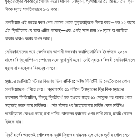
যুক্তরাষ্ট্রের একমাত্র গোলটি করেন মালিক টিলম্যান, প্রথমার্ধের ৩১ মিনিটে তার ফ্রি-
কিকে ম্যাচ সাময়িকভাবে ১-১ করে।
বেলজিয়াম এই জয়ের ফলে শেষ ষোলো থেকে যুক্তরাষ্ট্রকে বিদায় করে—গত ১২ বছরে
এটা দ্বিতীয়বার যে তারা এটিই করেছে—এবং একই সঙ্গে টানা ১৮ ম্যাচ অপরাজিত
থাকার ধারাও বজায় রাখল তারা।
সেমিফাইনালের পথে বেলজিয়াম আগামী শুক্রবার ক্যালিফোর্নিয়ার ইংলউডে ২০১০
সালের বিশ্বচ্যাম্পিয়ন স্পেনের সঙ্গে মুখোমুখি হবে। সেই ম্যাচের বিজয়ী সেমিফাইনালে
ফ্রান্স বা মরক্কোর বিরুদ্ধে নামবে।
ম্যাচের ছোটখাটো ঘটনার বিবরণও ছিল নাটকীয়: অষ্টম মিনিটেই ডি কেটেলেরের গোল
বেলজিয়ামকে এগিয়ে দেয়। প্রথমার্ধের ৩১ নমিনে টিলম্যানের ফ্রি কিক ম্যাচের
ভারসাম্য ফিরিয়েছিল, কিন্তু দ্বিতীয়ার্ধ শুরু হওয়ার মাত্র ৬১ সেকেন্ড পর আবার গোল
সহজেই হজম করে মার্কিনরা। সেই ঘটনার পর উত্তেজনায় মার্কিন কোচ মরিসিও
পচেত্তিনো বেঞ্চের কাছে রাখা পানির বোতলের র‍্যাকের ওপর লাথি মারে, চারটি বোতল
ছিটকে যায়।
দ্বিতীয়ার্ধের শুরুতেই গোলরক্ষক ম্যাট ফ্রিজের মারাত্মক ভুল থেকে তৃতীয় গোল মেনে