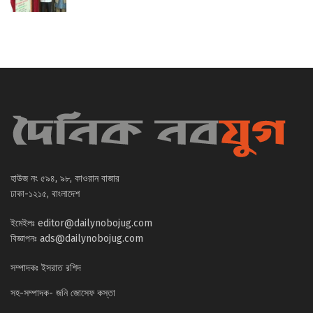
হাউজ নং ৫৯৪, ৯৮, কাওরান বাজার
ঢাকা-১২১৫, বাংলাদেশ
ইমেইলঃ
editor@dailynobojug.com
বিজ্ঞাপনঃ
ads@dailynobojug.com
সম্পাদকঃ ইসরাত রশিদ
সহ-সম্পাদক- জনি জোসেফ কস্তা