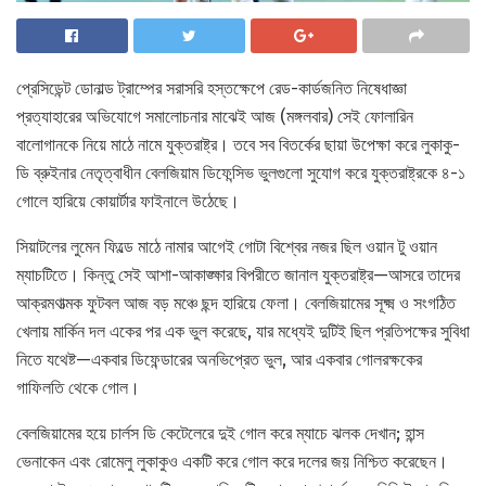
প্রেসিডেন্ট ডোনাল্ড ট্রাম্পের সরাসরি হস্তক্ষেপে রেড-কার্ডজনিত নিষেধাজ্ঞা
প্রত্যাহারের অভিযোগে সমালোচনার মাঝেই আজ (মঙ্গলবার) সেই ফোলারিন
বালোগানকে নিয়ে মাঠে নামে যুক্তরাষ্ট্র। তবে সব বিতর্কের ছায়া উপেক্ষা করে লুকাকু-
ডি ব্রুইনার নেতৃত্বাধীন বেলজিয়াম ডিফেন্সিভ ভুলগুলো সুযোগ করে যুক্তরাষ্ট্রকে ৪-১
গোলে হারিয়ে কোয়ার্টার ফাইনালে উঠেছে।
সিয়াটলের লুমেন ফিল্ডে মাঠে নামার আগেই গোটা বিশ্বের নজর ছিল ওয়ান টু ওয়ান
ম্যাচটিতে। কিন্তু সেই আশা-আকাঙ্ক্ষার বিপরীতে জানাল যুক্তরাষ্ট্র—আসরে তাদের
আক্রমণাত্মক ফুটবল আজ বড় মঞ্চে ছন্দ হারিয়ে ফেলা। বেলজিয়ামের সূক্ষ্ম ও সংগঠিত
খেলায় মার্কিন দল একের পর এক ভুল করেছে, যার মধ্যেই দুটিই ছিল প্রতিপক্ষের সুবিধা
নিতে যথেষ্ট—একবার ডিফেন্ডারের অনভিপ্রেত ভুল, আর একবার গোলরক্ষকের
গাফিলতি থেকে গোল।
বেলজিয়ামের হয়ে চার্লস ডি কেটেলেরে দুই গোল করে ম্যাচে ঝলক দেখান; হান্স
ভেনাকেন এবং রোমেলু লুকাকুও একটি করে গোল করে দলের জয় নিশ্চিত করেছেন।