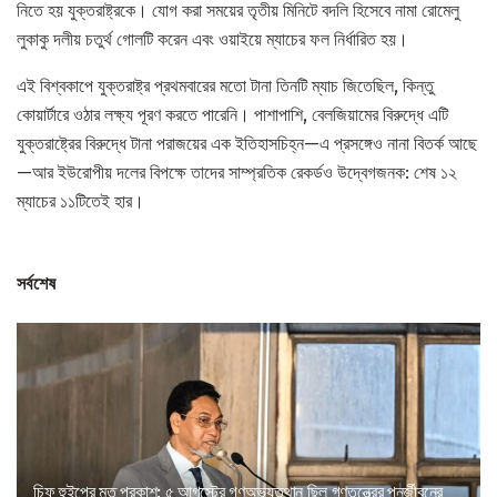
নিতে হয় যুক্তরাষ্ট্রকে। যোগ করা সময়ের তৃতীয় মিনিটে বদলি হিসেবে নামা রোমেলু
লুকাকু দলীয় চতুর্থ গোলটি করেন এবং ওয়াইয়ে ম্যাচের ফল নির্ধারিত হয়।
এই বিশ্বকাপে যুক্তরাষ্ট্র প্রথমবারের মতো টানা তিনটি ম্যাচ জিতেছিল, কিন্তু
কোয়ার্টারে ওঠার লক্ষ্য পূরণ করতে পারেনি। পাশাপাশি, বেলজিয়ামের বিরুদ্ধে এটি
যুক্তরাষ্ট্রের বিরুদ্ধে টানা পরাজয়ের এক ইতিহাসচিহ্ন—এ প্রসঙ্গেও নানা বিতর্ক আছে
—আর ইউরোপীয় দলের বিপক্ষে তাদের সাম্প্রতিক রেকর্ডও উদ্বেগজনক: শেষ ১২
ম্যাচের ১১টিতেই হার।
সর্বশেষ
চিফ হুইপের মত প্রকাশ: ৫ আগস্টের গণঅভ্যুত্থান ছিল গণতন্ত্রের পুনর্জীবনের