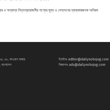
ও অন্যান্য নিত্যপ্রয়োজনীয় পণ্যের মূল্য ও লেনদেনের ন্যাক্কারজনক অনিয়ম
৯৪, ৯৮, কাওরান বাজার
ইমেইলঃ
editor@dailynobojug.com
 বাংলাদেশ
বিজ্ঞাপনঃ
ads@dailynobojug.com