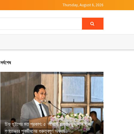
Thursday, August 6, 2026
সর্বশেষ
চিফ হুইপের মত প্রকাশ: ৫ আগস্টের গণঅভ্যুত্থান ছিল
গণতন্ত্রের পুনর্জীবনের গুরুত্বপূর্ণ অধ্যায়