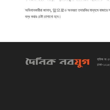
অভিযানকারীরা জানান, 앞으로ও অনবরত তদারকির মাধ্যমে বাজারে সার 
বন্ধ করার চেষ্টা চালানো হবে।
হাউজ নং ৫
ঢাকা-১২১৫,