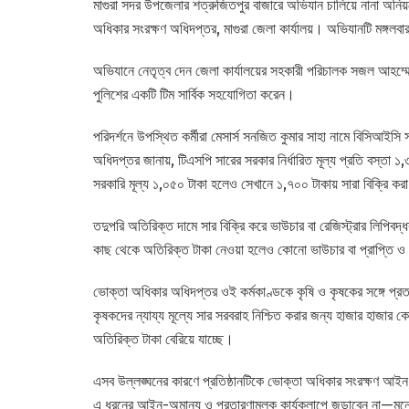
মাগুরা সদর উপজেলার শত্রুজিতপুর বাজারে অভিযান চালিয়ে নানা অন
অধিকার সংরক্ষণ অধিদপ্তর, মাগুরা জেলা কার্যালয়। অভিযানটি মঙ্গলবার 
অভিযানে নেতৃত্ব দেন জেলা কার্যালয়ের সহকারী পরিচালক সজল আহম্মে
পুলিশের একটি টিম সার্বিক সহযোগিতা করেন।
পরিদর্শনে উপস্থিত কর্মীরা মেসার্স সনজিত কুমার সাহা নামে বিসিআইস
অধিদপ্তর জানায়, টিএসপি সারের সরকার নির্ধারিত মূল্য প্রতি বস্ত
সরকারি মূল্য ১,০৫০ টাকা হলেও সেখানে ১,৭০০ টাকায় সারা বিক্রি কর
তদুপরি অতিরিক্ত দামে সার বিক্রি করে ভাউচার বা রেজিস্ট্রার লিপিব
কাছ থেকে অতিরিক্ত টাকা নেওয়া হলেও কোনো ভাউচার বা প্রাপ্তি ও 
ভোক্তা অধিকার অধিদপ্তর ওই কর্মকাণ্ডকে কৃষি ও কৃষকের সঙ্গে প্র
কৃষকদের ন্যায্য মূল্যে সার সরবরাহ নিশ্চিত করার জন্য হাজার হাজার ক
অতিরিক্ত টাকা বেরিয়ে যাচ্ছে।
এসব উল্লঙ্ঘনের কারণে প্রতিষ্ঠানটিকে ভোক্তা অধিকার সংরক্ষণ আইন
এ ধরনের আইন-অমান্য ও প্রতারণামূলক কার্যকলাপে জড়াবেন না—মনোভ