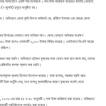
িয়মের অভিযোগে একটি সার ডিলারকে ১ লাখ টাকা জরিমানা করেছেন জাতীয় ভোক্তা
(৭ জুলাই) দুপুরে অনুষ্ঠিত হয়।
দ। অভিযানে জেলা কৃষি বিপণন কর্মকর্তা মো. রবিউল ইসলাম এবং মাগুরা জেলা
ি সার ডিলারের দোকানে নানা অনিয়ম পান। জেলা ভোক্তা অধিকার সংরক্ষণ
া ১,৩৫০ টাকা হলেও দোকানটি ২,২০০ টাকায় বিক্রি করেছে। একইভাবে ডিএপি সারের
া হচ্ছিল।
দ্ধকরণ করা হয়নি। অভিযানে দুইজন কৃষকের সঙ্গে ফোনে কথা বলে জানা যায়, তাদের
রেজিস্টার কাগজ প্রদান করা হয়নি।
তারণামূলক ব্যবসা হিসেবে উল্লেখ করেছে। তারা বলেছে, সরকার প্রতি বছর
োটি টাকা ভর্তুকি দেয়; তবে অসাধু ব্যবসায়ীদের কারণে কৃষকের পকেট থেকে
, ২০০৯-এর ধারা ৪৫ ও ৪০ অনুযায়ী ১ লক্ষ টাকা জরিমানা করা হয়েছে। ভবিষ্যতে
াবটি প্রতিষ্ঠানকে সতর্কও করা হয়েছে।