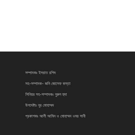
সম্পাদকঃ ইসরাত রশিদ
সহ-সম্পাদক- জনি জোসেফ কস্তা
সিনিয়র সহ-সম্পাদকঃ নুরুল হুদা
উপদেষ্টাঃ নূর মোহাম্মদ
প্রকাশকঃ আলী আমিন ও মোহাম্মদ ওমর সানী