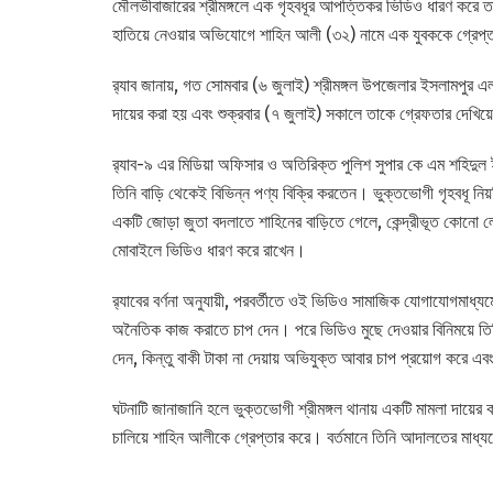
মৌলভীবাজারের শ্রীমঙ্গলে এক গৃহবধূর আপত্তিকর ভিডিও ধারণ করে তা
হাতিয়ে নেওয়ার অভিযোগে শাহিন আলী (৩২) নামে এক যুবককে গ্রেপ্ত
র‍্যাব জানায়, গত সোমবার (৬ জুলাই) শ্রীমঙ্গল উপজেলার ইসলামপুর এল
দায়ের করা হয় এবং শুক্রবার (৭ জুলাই) সকালে তাকে গ্রেফতার দেখি
র‍্যাব-৯ এর মিডিয়া অফিসার ও অতিরিক্ত পুলিশ সুপার কে এম শহিদু
তিনি বাড়ি থেকেই বিভিন্ন পণ্য বিক্রি করতেন। ভুক্তভোগী গৃহবধূ ন
একটি জোড়া জুতা বদলাতে শাহিনের বাড়িতে গেলে, কেন্দ্রীভূত কোনো
মোবাইলে ভিডিও ধারণ করে রাখেন।
র‍্যাবের বর্ণনা অনুযায়ী, পরবর্তীতে ওই ভিডিও সামাজিক যোগাযোগমাধ্যম
অনৈতিক কাজ করাতে চাপ দেন। পরে ভিডিও মুছে দেওয়ার বিনিময়ে তিনি 
দেন, কিন্তু বাকী টাকা না দেয়ায় অভিযুক্ত আবার চাপ প্রয়োগ করে এবং
ঘটনাটি জানাজানি হলে ভুক্তভোগী শ্রীমঙ্গল থানায় একটি মামলা দায়ের 
চালিয়ে শাহিন আলীকে গ্রেপ্তার করে। বর্তমানে তিনি আদালতের মাধ্