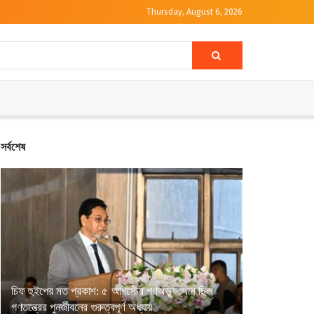
Thursday, August 6, 2026
সর্বশেষ
চিফ হুইপের মত প্রকাশ: ৫ আগস্টের গণঅভ্যুত্থান ছিল
গণতন্ত্রের পুনর্জীবনের গুরুত্বপূর্ণ অধ্যায়