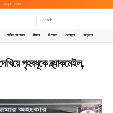
খেলাধুলা
অন্যান্য
আইন-আদালত
ফিচার
বিনোদন
খেলাধুলা
অন্যান্য
েখিয়ে গৃহবধূকে ব্ল্যাকমেইল,