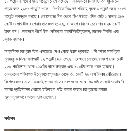
১৮ পয়েন্ট নামিয়ে ৫৭৮১ পয়েন্টে নেমে এসেছে। একইভাবে ডিএসই-৩০ সূচক ১০
পয়েন্ট কমে ২১৮১ পয়েন্টে গেছে। বিপরীতে ডিএসই শরিয়াহ সূচক ১ পয়েন্ট বেড়ে ১১৮৪
পয়েন্টে অবস্থান করছে। লেনদেনের দিক থেকে ডিএসইতে এদিন মোট ১ হাজার ৩৮৮
কোটি ৩ লাখ টাকার শেয়ার হাতবদল হয়েছে, যা আগের দিনের চেয়ে প্রায় ২৮ কোটি
টাকা কম। লেনদেনে শীর্ষে ছিল বেক্সিমকো ফার্মাসিউটিক্যালস, মালেক স্পিনিং এবং
ব্র্যাক ব্যাংক।
অন্যদিকে চট্টগ্রাম স্টক এক্সচেঞ্জে দেখা গেছে উল্টো প্রবণতা। সিএসইর সামগ্রিক
মূল্যসূচক সিএএসপিআই ৪২ পয়েন্ট বেড়ে গেছে। সেখানে লেনদেনে অংশ নেয়া মোট
২৫০ প্রতিষ্ঠান থেকে ১২৯টির দামে উত্থান এবং ১০০টির দামে পতন হয়েছে।
লেনদেনের পরিমাণও উল্লেখযোগ্যভাবে বেড়ে ৩০ কোটি ৭৯ লাখ টাকায় পৌঁছেছে।
বিশ্লেষকদের মতে, ডিএসইতে বড় খাতের দরপতনের মাঝে সিএসইতে ছোট ও মাঝারি
মানের প্রতিষ্ঠানের শেয়ারে ইতিবাচক গতি থাকার কারণে চট্টগ্রামের বাজার
তুলনামূলকভাবে ভালো ছাপ রেখেছে।
সর্বশেষ