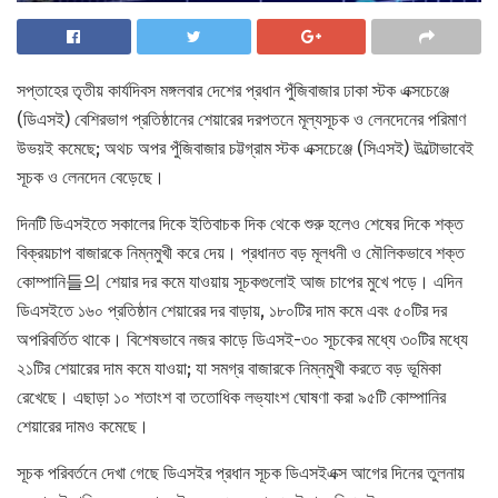
সপ্তাহের তৃতীয় কার্যদিবস মঙ্গলবার দেশের প্রধান পুঁজিবাজার ঢাকা স্টক এক্সচেঞ্জে
(ডিএসই) বেশিরভাগ প্রতিষ্ঠানের শেয়ারের দরপতনে মূল্যসূচক ও লেনদেনের পরিমাণ
উভয়ই কমেছে; অথচ অপর পুঁজিবাজার চট্টগ্রাম স্টক এক্সচেঞ্জে (সিএসই) উল্টোভাবেই
সূচক ও লেনদেন বেড়েছে।
দিনটি ডিএসইতে সকালের দিকে ইতিবাচক দিক থেকে শুরু হলেও শেষের দিকে শক্ত
বিক্রয়চাপ বাজারকে নিম্নমুখী করে দেয়। প্রধানত বড় মূলধনী ও মৌলিকভাবে শক্ত
কোম্পানি들의 শেয়ার দর কমে যাওয়ায় সূচকগুলোই আজ চাপের মুখে পড়ে। এদিন
ডিএসইতে ১৬০ প্রতিষ্ঠান শেয়ারের দর বাড়ায়, ১৮০টির দাম কমে এবং ৫০টির দর
অপরিবর্তিত থাকে। বিশেষভাবে নজর কাড়ে ডিএসই-৩০ সূচকের মধ্যে ৩০টির মধ্যে
২১টির শেয়ারের দাম কমে যাওয়া; যা সমগ্র বাজারকে নিম্নমুখী করতে বড় ভূমিকা
রেখেছে। এছাড়া ১০ শতাংশ বা ততোধিক লভ্যাংশ ঘোষণা করা ৯৫টি কোম্পানির
শেয়ারের দামও কমেছে।
সূচক পরিবর্তনে দেখা গেছে ডিএসইর প্রধান সূচক ডিএসইএক্স আগের দিনের তুলনায়