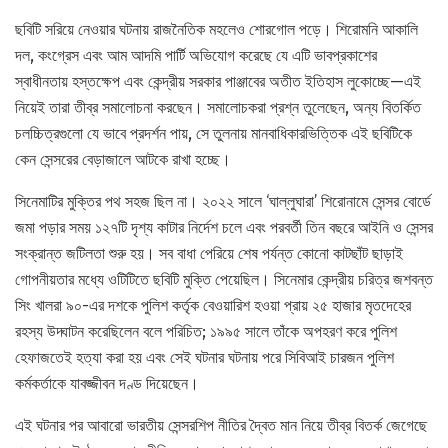
ছবিটি সরিয়ে নেওয়ার ঘটনায় রাজনৈতিক মহলেও শোরগোল পড়ে। শিরোমনি আকালি
দল, কংগ্রেস এবং আম আদমি পার্টি অভিযোগ করেছে যে এটি ভাবপ্রকাশের
স্বাধীনতায় হস্তক্ষেপ এবং কেন্দ্রীয় সরকার পাঞ্জাবের অতীত ইতিহাস লুকোচ্ছে—এই
নিয়েই তারা তীব্র সমালোচনা করছেন। সমালোচকরা প্রশ্ন তুলেছেন, অন্য বিতর্কিত
চলচ্চিত্রগুলো যে ভাবে প্রদর্শন পায়, সে তুলনায় মানবাধিকারভিত্তিক এই ছবিটিকে
কেন সেন্সরের বেড়াজালে আটকে রাখা হচ্ছে।
সিনেমাটির মুক্তির পথ সহজ ছিল না। ২০২২ সালে ‘ঘাল্লুঘারা’ শিরোনামে সেন্সর বোর্ডে
জমা পড়ার সময় ১২৭টি দৃশ্য কাটার নির্দেশ চলে এবং পরবর্তী তিন বছরে আইনি ও সেন্সর
সংক্রান্ত জটিলতা শুরু হয়। সব বাধা পেরিয়ে শেষ পর্যন্ত কোনো কাটছাঁট ছাড়াই
গোপনীয়তার মধ্যে ওটিটিতে ছবিটি মুক্তি পেয়েছিল। সিনেমার কেন্দ্রীয় চরিত্র জশবন্ত
সিং খালরা ৯০-এর দশকে পুলিশ কর্তৃক বেওয়ারিশ হওয়া প্রায় ২৫ হাজার মৃতদেহের
রহস্য উদ্ঘাটন করেছিলেন বলে পরিচিত; ১৯৯৫ সালে তাঁকে অপহরণ করে পুলিশ
হেফাজতেই হত্যা করা হয় এবং সেই ঘটনার ঘটনায় পরে সিবিআই চারজন পুলিশ
কর্মকর্তাকে যাবজ্জীবন দণ্ড দিয়েছেন।
এই ঘটনার পর আবারো ভারতীয় সেন্সরশিপ নীতির দ্বৈত মান নিয়ে তীব্র বিতর্ক জেগেছে