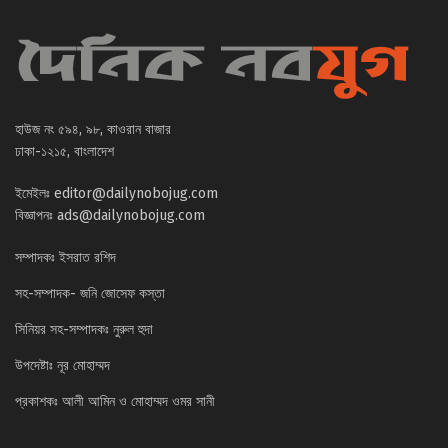
হাউজ নং ৫৯৪, ৯৮, কাওরান বাজার
ঢাকা-১২১৫, বাংলাদেশ
ইমেইলঃ
editor@dailynobojug.com
বিজ্ঞাপনঃ
ads@dailynobojug.com
সম্পাদকঃ ইসরাত রশিদ
সহ-সম্পাদক- জনি জোসেফ কস্তা
সিনিয়র সহ-সম্পাদকঃ নুরুল হুদা
উপদেষ্টাঃ নূর মোহাম্মদ
প্রকাশকঃ আলী আমিন ও মোহাম্মদ ওমর সানী