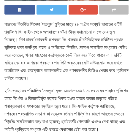
পাঞ্জাবের বিতর্কিত সিনেমা ‘সতলুজ’ মুক্তির মাত্র ৪৮ ঘণ্টার মধ্যেই ভারতের ওটিটি
প্ল্যাটফর্ম জি-ফাইভ থেকে অপসারণের ঘটনা তীব্র সমালোচনা ও ক্ষোভের জন্ম
দিয়েছে। শিখ মানবাধিকারকর্মী জশবন্ত সিং খালরার জীবনীভিত্তিক ছবিটিতে প্রধান
ভূমিকায় থাকা জনপ্রিয় গায়ক ও অভিনেতা দিলজিৎ দোসাঞ্জ সামাজিক মাধ্যমেই বেজিং
করে বলেছেন, খালরা সাহেবের কণ্ঠস্বরকে কেউ নিরব করে দিতে পারবে না। ছবিটি
সরিয়ে নেওয়ার আশঙ্কা প্রকাশের পর তিনি ভক্তদের সেটি ডাউনলোড করে রাখতে
বলেছিলেন এবং রাজস্থানে আকাশতলীয় এক গণপ্রদর্শনীর ভিডিও শেয়ার করে প্রতিবাদ
চালিয়ে যাচ্ছেন।
হানি ত্রেহানের পরিচালিত ‘সতলুজ’ মূলত ১৯৮৪–১৯৯৪ সালের মধ্যে পাঞ্জাবে পুলিশের
হাতে নিখোঁজ ও বিচারবহির্ভূত হত্যার শিকার হওয়া হাজার হাজার মানুষের পরিচয়
শনাক্তকরণ ও সৎকারের লড়াইকে তুলে ধরে। জি-ফাইভ কর্তৃপক্ষ জানিয়েছে,
দর্শকদের প্রত্যাশিত সাড়া থাকা সত্ত্বেও বর্তমান পরিস্থিতির কারণে ভারতের ভেতরে
স্ট্রিমিং সাময়িকভাবে বন্ধ রাখা হয়েছে; প্ল্যাটফর্মটি গ্লোবালি এখনও দেখা যাচ্ছে এবং
আইনি প্রক্রিয়ার মাধ্যমে এটি ভারতে ফেরানোর চেষ্টা করা হচ্ছে।