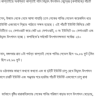
 কাপ্তাইয়ে অবস্থিত কাপ্তাই পানি বিদ্যুৎ উৎপাদন কেন্দ্রের (কপাবিকে) পাঁচটি
ে বলেন, উজান থেকে নেমে আসা পাহাড়ি ঢলে লেকের পানির লেভেল কয়েকদিন ধরে
চটি ইউনিট একযোগে গ্রিডে পাঠাতে সক্ষম হয়েছে। এই পাঁচটি ইউনিট মিলিয়ে মোট
প্রতিটিতে ৩২ মেগাওয়াট করে মোট ৬৪ মেগাওয়াট, ৩ নং ইউনিটে ৩০ মেগাওয়াট এবং
্যুৎ উৎপাদন হচ্ছে। কপাবিকে’র সর্বমোট উৎপাদনক্ষমতা সর্বোচ্চ ২৪০
নান, মঙ্গলবার রাত ৮টা পর্যন্ত কাপ্তাই লেকে পানির লেভেল ছিল ৭৯.৮৬ ফুট (মিন
থা ছিল ৮৪.৯৬ ফুট।
ওঠানামার কারণে কখনো কখনো এক বা দুইটি ইউনিট চালু রেখে বিদ্যুৎ উৎপাদন
লে চারটি ইউনিট এবং সন্ধ্যার পরে ছয়টায় পাঁচটি ইউনিট একযোগে চালু রাখা
 বর্তমানে বৃষ্টির ধারাবাহিকতায় লেকের পানির পরিমাণ বাড়ার ফলে উৎপাদন বেড়েছে,