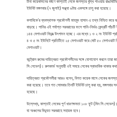
টানা কয়েকদিনের বর্ষণে কাপ্তাই লেকে জলস্তর বৃদ্ধি পাওয়ায় রাঙামাটির
ইউনিট মঙ্গলবার (৭ জুলাই) সন্ধ্যা ৬টায় একসঙ্গে চালু করা হয়েছে।
কপাবিকে’র ব্যবস্থাপক প্রকৌশলী মাহমুদ হাসান এ তথ্য নিশ্চিত কর
বাড়ছে। পানির এই পর্যাপ্ত সরবরাহের ফলে পানি-নির্ভর কেন্দ্রটি পাঁ
১৪৪ মেগাওয়াট বিদ্যুত্‍ উৎপাদন হচ্ছে। এর মধ্যে ১ ও ২ নং ইউনিট 
৪ ও ৫ নং ইউনিটে প্রতিটিতে ২৫ মেগাওয়াট করে মোট ৫০ মেগাওয়াট বিদ
মেগাওয়াট।
কন্ট্রোল রুমের দায়িত্বরত প্রকৌশলীদের সঙ্গে যোগাযোগ করলে তারা জা
সি লেভেল)। রুলকার্ভ অনুযায়ী ওই সময়ে লেকের স্বাভাবিক থাকার ক
দায়িত্বরত প্রকৌশলীরা আরও বলেন, বিগত কয়েক মাসে লেকের জলস্তর 
করা হয়েছে। তবে গত সোমবার তিনটি ইউনিট চালু করা হয়, মঙ্গলবার সকা
হয়েছে।
উল্লেখ্য, কাপ্তাই লেকের পূর্ণ ধারণক্ষমতা ১০৮ ফুট (মিন সি লেভেল)।
যা অঞ্চলের বিদ্যুত সরবরাহে সহায়ক হবে।