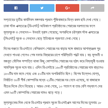
সপ্তাহের তৃতীয় কার্যদিবস মঙ্গলবার প্রধান পুঁজিবাজারে ভিন্ন রকম ছবি দেখা গেছে।
ঢাকা স্টক এক্সচেঞ্জে (ডিএসই) অধিকাংশ প্রতিষ্ঠানের শেয়ারের দরপতনের ফলে
মূল্যসূচক ও লেনদেন— উভয়ই হ্রাস পেয়েছে; অপরদিকে চট্টগ্রাম স্টক এক্সচেঞ্জে
(সিএসই) সূচক ও লেনদেন বেড়ে ইতিবাচক প্রবণতা দেখা গেছে।
দিনের শুরুতে ডিএসইতে বেশিরভাগ শেয়ারের দর বাড়ার সঙ্গে বাজারে আশাব্যঞ্জক সুর
দেখতে পাওয়া গেলেও শেষ দফায় বিক্রয়ের চাপে পরিস্থিতি পাল্টে যায়। বড় মূলধনী ও
মজবুত মৌলিক সম্পত্তি থাকা কিছু কোম্পানির শেয়ারের দর হঠাৎ করে নিম্নমুখী হওয়ায়
সামগ্রিক সূচক দমে যায়। এদিন ডিএসইয়ে ১৬০টি প্রতিষ্ঠানের শেয়ারের দাম বাড়লেও
১৮০টির দাম কমে গেছে এবং ৫০টির দাম অপরিবর্তিত ছিল। বিশেষ উল্লেখ যোগ্য,
নির্বাচিত ৩০টি শীর্ষ কোম্পানির মধ্যে ২১টির শেয়ারের দর নেমে এসেছে, যা বাজারকে
নীচের দিকে টেনে নিয়েছে। আরও দেখা গেছে, ১০ শতাংশ বা তার বেশি লভ্যাংশ দেয়
এমন ৯৫টি কোম্পানির শেয়ারের দামও ঝড়ে পড়ে।
মূল্যসূচকের দিক থেকে ডিএসইর প্রধান সূচক ডিএসইএক্স আগের দিনের তুলনায় ১৮