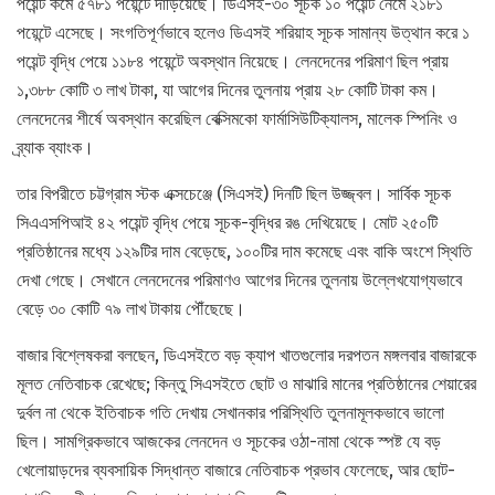
পয়েন্ট কমে ৫৭৮১ পয়েন্টে দাঁড়িয়েছে। ডিএসই-৩০ সূচক ১০ পয়েন্ট নেমে ২১৮১
পয়েন্টে এসেছে। সংগতিপূর্ণভাবে হলেও ডিএসই শরিয়াহ সূচক সামান্য উত্থান করে ১
পয়েন্ট বৃদ্ধি পেয়ে ১১৮৪ পয়েন্টে অবস্থান নিয়েছে। লেনদেনের পরিমাণ ছিল প্রায়
১,৩৮৮ কোটি ৩ লাখ টাকা, যা আগের দিনের তুলনায় প্রায় ২৮ কোটি টাকা কম।
লেনদেনের শীর্ষে অবস্থান করেছিল বেক্সিমকো ফার্মাসিউটিক্যালস, মালেক স্পিনিং ও
ব্র্যাক ব্যাংক।
তার বিপরীতে চট্টগ্রাম স্টক এক্সচেঞ্জে (সিএসই) দিনটি ছিল উজ্জ্বল। সার্বিক সূচক
সিএএসপিআই ৪২ পয়েন্ট বৃদ্ধি পেয়ে সূচক-বৃদ্ধির রঙ দেখিয়েছে। মোট ২৫০টি
প্রতিষ্ঠানের মধ্যে ১২৯টির দাম বেড়েছে, ১০০টির দাম কমেছে এবং বাকি অংশে স্থিতি
দেখা গেছে। সেখানে লেনদেনের পরিমাণও আগের দিনের তুলনায় উল্লেখযোগ্যভাবে
বেড়ে ৩০ কোটি ৭৯ লাখ টাকায় পৌঁছেছে।
বাজার বিশ্লেষকরা বলছেন, ডিএসইতে বড় ক্যাপ খাতগুলোর দরপতন মঙ্গলবার বাজারকে
মূলত নেতিবাচক রেখেছে; কিন্তু সিএসইতে ছোট ও মাঝারি মানের প্রতিষ্ঠানের শেয়ারের
দুর্বল না থেকে ইতিবাচক গতি দেখায় সেখানকার পরিস্থিতি তুলনামূলকভাবে ভালো
ছিল। সামগ্রিকভাবে আজকের লেনদেন ও সূচকের ওঠা-নামা থেকে স্পষ্ট যে বড়
খেলোয়াড়দের ব্যবসায়িক সিদ্ধান্ত বাজারে নেতিবাচক প্রভাব ফেলেছে, আর ছোট-