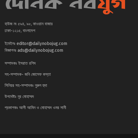
হাউজ নং ৫৯৪, ৯৮, কাওরান বাজার
ঢাকা-১২১৫, বাংলাদেশ
ইমেইলঃ
editor@dailynobojug.com
বিজ্ঞাপনঃ
ads@dailynobojug.com
সম্পাদকঃ ইসরাত রশিদ
সহ-সম্পাদক- জনি জোসেফ কস্তা
সিনিয়র সহ-সম্পাদকঃ নুরুল হুদা
উপদেষ্টাঃ নূর মোহাম্মদ
প্রকাশকঃ আলী আমিন ও মোহাম্মদ ওমর সানী