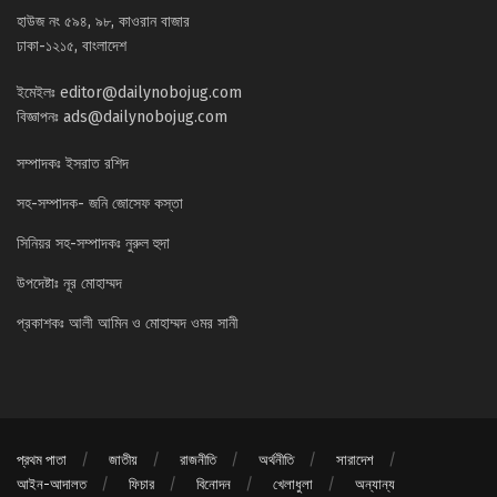
হাউজ নং ৫৯৪, ৯৮, কাওরান বাজার
ঢাকা-১২১৫, বাংলাদেশ
ইমেইলঃ
editor@dailynobojug.com
বিজ্ঞাপনঃ
ads@dailynobojug.com
সম্পাদকঃ ইসরাত রশিদ
সহ-সম্পাদক- জনি জোসেফ কস্তা
সিনিয়র সহ-সম্পাদকঃ নুরুল হুদা
উপদেষ্টাঃ নূর মোহাম্মদ
প্রকাশকঃ আলী আমিন ও মোহাম্মদ ওমর সানী
প্রথম পাতা
জাতীয়
রাজনীতি
অর্থনীতি
সারাদেশ
আইন-আদালত
ফিচার
বিনোদন
খেলাধুলা
অন্যান্য