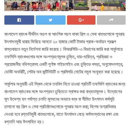
বাংলাদেশ ব্যাংক দীর্ঘদিন অচল বা আংশিক সচল থাকা শিল্প ও সেবা খাতগুলোকে পুনরায়
উৎপাদনমুখী ধারায় ফিরিয়ে আনতে ২০ হাজার কোটি টাকার প্রাক-অর্থায়ন প্রকল্প
বাস্তবায়নে নতুন নির্দেশনা জারি করেছে। বিআরপিডি-৩ বিভাগের জারি করা সার্কুলারে
তফসিলি ব্যাংকগুলোর সঙ্গে অংশগ্রহণমূলক চুক্তি, দায়-দায়িত্ব, প্রক্রিয়া ও
প্রয়োজনীয় নথিপত্রসহ একটি পূর্ণাঙ্গ গাইডলাইন এবং চুক্তির খসড়া, অনুমোদনপত্র,
ডেবিট অথরিটি, লেটার অব কন্টিনিউটি ও প্রমিসরি নোটের নমুনা সংযুক্ত করা হয়েছে।
সার্কুলার অনুযায়ী এই স্কিম থেকে তহবিল নিতে চাওয়া প্রতিটি তফসিলি ব্যাংকের জন্য
বাংলাদেশ ব্যাংকের সঙ্গে অংশগ্রহণ চুক্তিতে স্বাক্ষর করা বাধ্যতামূলক। উদ্যোগের
মূল উদ্দেশ্য হল পর্যাপ্ত চলতি মূলধনের অভাবে বন্ধ বা সীমিত উৎপাদন কর্মসূচি
চালানো বড় শিল্প ও সেবা প্রতিষ্ঠানগুলোকে পুনরায় সচল করা; বিশেষ অগ্রাধিকার
দেওয়া হবে রপ্তানিমুখী খাতগুলোকে, যাতে উৎপাদন বেড়ে কর্মসংস্থানের রক্ষা এবং
রপ্তানি আয় উৎসাহিত হয়।