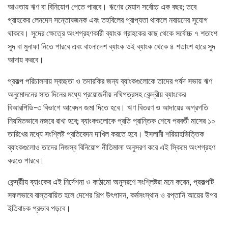
আওতায় ঋণ বা বিনিয়োগ পেতে পারবে। ঋণের মেয়াদ সর্বোচ্চ এক বছর; তবে
গ্রাহকের লেনদেন সন্তোষজনক এবং তহবিলের প্রাপ্যতা থাকলে নবায়নের সুযোগ
থাকবে। সুদের ক্ষেত্রে অংশগ্রহণকারী ব্যাংক গ্রাহকের কাছ থেকে সর্বোচ্চ ৭ শতাংশ
সুদ বা মুনাফা নিতে পারবে এবং বাংলাদেশ ব্যাংক ওই ব্যাংক থেকে ৪ শতাংশ হারে সুদ
আদায় করবে।
প্রকল্প পরিচালনায় স্বচ্ছতা ও তদারকির জন্য ব্যাংকগুলোকে তাদের পর্ষদ সভায় ঋণ
অনুমোদনের সাত দিনের মধ্যে প্রয়োজনীয় নথিপত্রসহ কেন্দ্রীয় ব্যাংকের
বিআরপিডি-৩ বিভাগে আবেদন জমা দিতে হবে। ঋণ বিতরণ ও আদায়ের অগ্রগতি
নিয়মিতভাবে নজরে রাখা হবে; ব্যাংকগুলোকে প্রতি প্রান্তিক শেষে পরবর্তী মাসের ১০
তারিখের মধ্যে সংশ্লিষ্ট প্রতিবেদন দাখিল করতে হবে। ইসলামী শরিয়াহভিত্তিক
ব্যাংকগুলোও তাদের নিজস্ব বিনিয়োগ নীতিমালা অনুসরণ করে এই স্কিমে অংশগ্রহণ
করতে পারবে।
কেন্দ্রীীয় ব্যাংকের এই নির্দেশনা ও কাঠামো অনুসরণে সংশ্লিষ্টরা মনে করেন, প্রকল্পটি
সফলভাবে বাস্তবায়িত হলে দেশের শিল্প উৎপাদন, কর্মসংস্থান ও রপ্তানি আয়ের উপর
ইতিবাচক প্রভাব পড়বে।