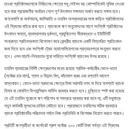
চাওয়া প্রতিষ্ঠানগুলোকে নির্বাচনের ক্ষেত্রে শুধু সেইসব বড় কোম্পানিকেই সুবিধা দেওয়া
হবে যারা প্রয়োজনীয় অর্থায়ন পেলে পূর্ণ উৎপাদন সক্ষমতা অর্জন করতে সক্ষম হবে।
ঋণখেলাপি বা অর্থপাচার, জালিয়াতি ও তহবিল অপব্যবহারের সঙ্গে জড়িত প্রতিষ্ঠানদের
এই স্কিমের বাইরে রাখা হবে। ব্যাংককে ঋণ অনুমোদনের আগে সংশ্লিষ্ট প্রতিষ্ঠানের
উৎপাদন ক্ষমতা, ব্যবস্থাপনার দুর্বলতা, প্রযুক্তিগত সীমাবদ্ধতা ও ইউটিলিটি
সংক্রান্ত প্রতিবন্ধকতা বিশ্লেষণ করে কেন্দ্রীয় ব্যাংকে একটি বিস্তারিত প্রতিবেদন
জমা দিতে হবে এবং সংশ্লিষ্ট ট্রেড অ্যাসোসিয়েশনের প্রত্যয়নপত্র সংযুক্ত করতে
হবে। এসব যাচাই-নিশ্চয়তার পুরো দায়িত্ব সংশ্লিষ্ট ব্যাংকের উপর রয়েছে।
তহবিল ব্যবহারের নির্দিষ্ট ক্ষেত্রগুলোর মধ্যে রয়েছে শ্রমিক-কর্মচারীর বেতন-ভাতা
(সর্বোচ্চ চার মাস), গ্যাস ও বিদ্যুৎ বিল, কাঁচামাল ক্রয় এবং রপ্তানি আদেশ
বাস্তবায়ন। বেতন-ভাতা প্রদানের ক্ষেত্রে টাকা সরাসরি নগদ না দিয়ে অবশ্যই ব্যাংক
হিসাব বা মোবাইল ফিন্যান্সিয়াল সার্ভিস ব্যবহার করতে হবে। চুক্তিতে স্পষ্ট করা হয়েছে
যে এই তহবিল পুরোনো ঋণ পরিশোধ বা সমন্বয়ে ব্যবহার করা যাবে না; এটি শুধুমাত্র
নতুন কার্যকরী মূলধনের চাহিদা মেটাতে হবে। প্রয়োজনে তহবিলের সঠিক ব্যবহারে
ব্যাংক প্রতিষ্ঠানটির পরিচালনা পর্ষদে নিজ প্রতিনিধি বা বিশেষজ্ঞ নিয়োগ করতে পারবে।
প্রতিটি ঋণগ্রহীতা বা কর্পোরেট গ্রুপ সর্বোচ্চ ২০০ কোটি টাকা পর্যন্ত এই স্কিমের