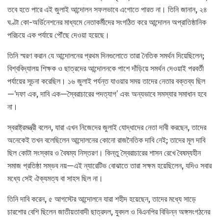
তবে হতে পারে এই জুলাই আন্দোলন সফলভাবে এগোতে পারত না। তিনি জানান, ২৪
ঘণ্টা কো-অর্ডিনেশনের মাধ্যমে নেতাকর্মীদের সংগঠিত করে আন্দোলন অপ্রাতিষ্ঠানিক
পরিচয়ে এক পর্যায়ে পৌঁছে দেওয়া হয়েছে।
তিনি স্মরণ করান যে আন্দোলনের প্রথম দিনগুলোতে তারা নৈতিক সমর্থন দিয়েছিলেন;
বিশ্ববিদ্যালয় শিক্ষক ও ছাত্রদের আন্দোলনকে পাশে দাঁড়িয়ে সমর্থন দেওয়াই পরবর্তী
পর্যায়ের সূচনা করেছিল। ১৬ জুলাই পর্যন্ত যাওয়ার সময় তাদের নেতার বক্তব্য ছিল
—‘দফা এক, দাবি এক—স্বৈরাচারের পদত্যাগ’ এবং অন্যভাবে সমস্যার সমাধান হবে
না।
স্বরাষ্ট্রমন্ত্রী বলেন, যারা এখন নিজেদের জুলাই যোদ্ধাদের নেতা দাবী করছেন, তাদের
অনেকেই তখন বলেছিলেন আন্দোলনের কোনো রাজনৈতিক দাবি নেই; তাদের মূল দাবি
ছিল কোটা সংস্কার ও বৈষম্য নিস্তরণ। কিন্তু স্বৈরাচারের শাসন রেখে বৈষম্যহীন
সমাজ প্রতিষ্ঠা সম্ভব নয়—এই ন্যারেটিভ বোঝাতে তারা সক্ষম হয়েছিলেন, যদিও সবার
মধ্যে সেই ঐক্যমত্য বা সাহস ছিল না।
তিনি দাবি করেন, ৫ আগস্টের আন্দোলনে যারা শহীদ হয়েছেন, তাদের মধ্যে সাড়ে
চারশোর বেশি ছিলেন জাতীয়তাবাদী ছাত্রদল, যুবদল ও বিএনপির বিভিন্ন অঙ্গসংগঠনের