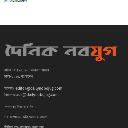
হাউজ নং ৫৯৪, ৯৮, কাওরান বাজার
ঢাকা-১২১৫, বাংলাদেশ
ইমেইলঃ
editor@dailynobojug.com
বিজ্ঞাপনঃ
ads@dailynobojug.com
সম্পাদকঃ ইসরাত রশিদ
সহ-সম্পাদক- জনি জোসেফ কস্তা
সিনিয়র সহ-সম্পাদকঃ নুরুল হুদা