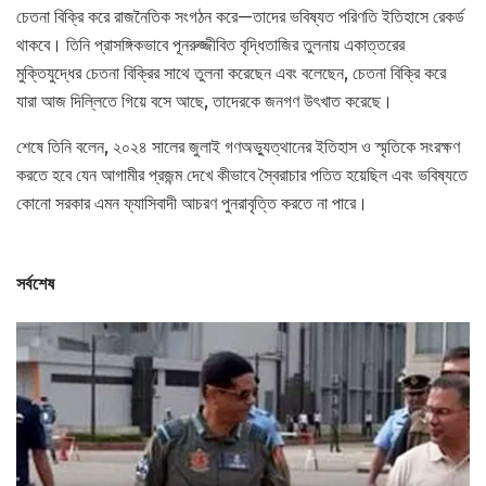
চেতনা বিক্রি করে রাজনৈতিক সংগঠন করে—তাদের ভবিষ্যত পরিণতি ইতিহাসে রেকর্ড
থাকবে। তিনি প্রাসঙ্গিকভাবে পূনরুজ্জীবিত বৃদ্ধিতাজির তুলনায় একাত্তরের
মুক্তিযুদ্ধের চেতনা বিক্রির সাথে তুলনা করেছেন এবং বলেছেন, চেতনা বিক্রি করে
যারা আজ দিল্লিতে গিয়ে বসে আছে, তাদেরকে জনগণ উৎখাত করেছে।
শেষে তিনি বলেন, ২০২৪ সালের জুলাই গণঅভ্যুত্থানের ইতিহাস ও স্মৃতিকে সংরক্ষণ
করতে হবে যেন আগামীর প্রজন্ম দেখে কীভাবে স্বৈরাচার পতিত হয়েছিল এবং ভবিষ্যতে
কোনো সরকার এমন ফ্যাসিবাদী আচরণ পুনরাবৃত্তি করতে না পারে।
সর্বশেষ