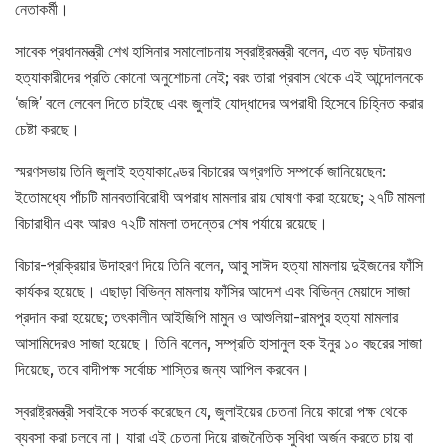
নেতাকর্মী।
সাবেক প্রধানমন্ত্রী শেখ হাসিনার সমালোচনায় স্বরাষ্ট্রমন্ত্রী বলেন, এত বড় ঘটনায়ও
হত্যাকারীদের প্রতি কোনো অনুশোচনা নেই; বরং তারা প্রবাস থেকে এই আন্দোলনকে
‘জঙ্গি’ বলে লেবেল দিতে চাইছে এবং জুলাই যোদ্ধাদের অপরাধী হিসেবে চিহ্নিত করার
চেষ্টা করছে।
স্মরণসভায় তিনি জুলাই হত্যাকাণ্ডের বিচারের অগ্রগতি সম্পর্কে জানিয়েছেন:
ইতোমধ্যে পাঁচটি মানবতাবিরোধী অপরাধ মামলার রায় ঘোষণা করা হয়েছে; ২৭টি মামলা
বিচারাধীন এবং আরও ৭২টি মামলা তদন্তের শেষ পর্যায়ে রয়েছে।
বিচার-প্রক্রিয়ার উদাহরণ দিয়ে তিনি বলেন, আবু সাঈদ হত্যা মামলায় দুইজনের ফাঁসি
কার্যকর হয়েছে। এছাড়া বিভিন্ন মামলায় ফাঁসির আদেশ এবং বিভিন্ন মেয়াদে সাজা
প্রদান করা হয়েছে; তৎকালীন আইজিপি মামুন ও আশুলিয়া-রামপুর হত্যা মামলার
আসামিদেরও সাজা হয়েছে। তিনি বলেন, সম্প্রতি হাসানুল হক ইনুর ১০ বছরের সাজা
দিয়েছে, তবে বাদীপক্ষ সর্বোচ্চ শাস্তির জন্য আপিল করবেন।
স্বরাষ্ট্রমন্ত্রী সবাইকে সতর্ক করেছেন যে, জুলাইয়ের চেতনা নিয়ে কারো পক্ষ থেকে
ব্যবসা করা চলবে না। যারা এই চেতনা দিয়ে রাজনৈতিক সুবিধা অর্জন করতে চায় বা