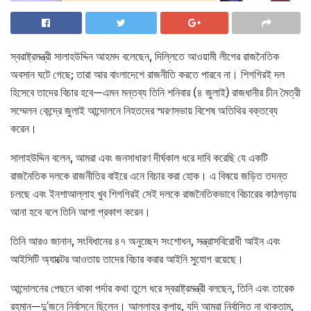
স্বরাষ্ট্রমন্ত্রী সালাহউদ্দিন আহমদ বলেছেন, দিল্লিতে আওয়ামী লীগের রাজনৈতিক
অবসান ঘটে গেছে; তারা আর বাংলাদেশে রাজনীতি করতে পারবে না। শিগগিরই দল
হিসেবে তাদের বিচার হবে—এমন মন্তব্য তিনি শনিবার (৪ জুলাই) রাজধানীর চীন মৈত্রী
সম্মেলন কেন্দ্রে জুলাই আন্দোলনে নিহতদের স্মরণসভায় বিশেষ অতিথির বক্তব্যে
করেন।
সালাহউদ্দিন বলেন, আমরা এবং জনসাধারণ দীর্ঘকাল ধরে দাবি করেছি যে একটি
রাজনৈতিক দলকে রাজনীতির বাইরে এনে বিচার করা হোক। এ বিষয়ে জড়িত তদন্ত
চলছে এবং ইনশাআল্লাহ খুব শিগগিরই সেই দলকে রাজনৈতিকভাবে বিচারের কাঠগড়ায়
আনা হবে বলে তিনি আশা প্রকাশ করেন।
তিনি আরও জানান, সংবিধানের ৪৭ অনুচ্ছেদ সংশোধন, সন্ত্রাসবিরোধী আইন এবং
আইসিটি অ্যাক্টের আওতায় তাদের বিচার করার আইনি সুযোগ রয়েছে।
আন্দোলনের পেছনে থাকা পর্দার কথা তুলে ধরে স্বরাষ্ট্রমন্ত্রী বলছেন, তিনি এবং তারেক
রহমান—দু’জনে নির্বাসনে ছিলেন। আল্লাহর কৃপায়, যদি আমরা নির্বাসিত না থাকতাম,