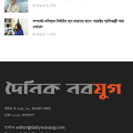
August 8, 2026
সম্পর্কের ভবিষ্যত নির্ধারিত হবে ভারতের হাতে: পররাষ্ট্র প্রতিমন্ত্রী শামা
ওবায়েদ
August 7, 2026
হাউজ নং ৫৯৪, ৯৮, কাওরান বাজার
ঢাকা-১২১৫, বাংলাদেশ
ইমেইলঃ
editor@dailynobojug.com