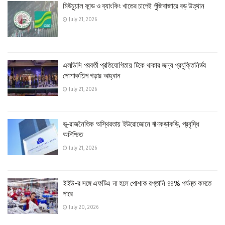
মিউচুয়াল ফান্ড ও ব্যাংকিং খাতের চাপেই পুঁজিবাজারে বড় উত্থান
July 21, 2026
এলডিসি পরবর্তী প্রতিযোগিতায় টিকে থাকার জন্য প্রযুক্তিনির্ভর
পোশাকশিল্প গড়ার আহ্বান
July 21, 2026
ভূ-রাজনৈতিক অস্থিরতায় ইউরোজোনে ঋণকড়াকড়ি, প্রবৃদ্ধি
অনিশ্চিত
July 21, 2026
ইইউ-র সঙ্গে এফটিএ না হলে পোশাক রপ্তানি ৪৪% পর্যন্ত কমতে
পারে
July 20, 2026