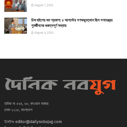
August 7, 2026
চিফ হুইপের মত প্রকাশ: ৫ আগস্টের গণঅভ্যুত্থান ছিল গণতন্ত্রের
পুনর্জীবনের গুরুত্বপূর্ণ অধ্যায়
August 6, 2026
হাউজ নং ৫৯৪, ৯৮, কাওরান বাজার
ঢাকা-১২১৫, বাংলাদেশ
ইমেইলঃ
editor@dailynobojug.com