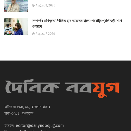
August 8, 2026
সম্পর্কের ভবিষ্যত নির্ধারিত হবে ভারতের হাতে: পররাষ্ট্র প্রতিমন্ত্রী শামা
ওবায়েদ
August 7, 2026
হাউজ নং ৫৯৪, ৯৮, কাওরান বাজার
ঢাকা-১২১৫, বাংলাদেশ
ইমেইলঃ
editor@dailynobojug.com