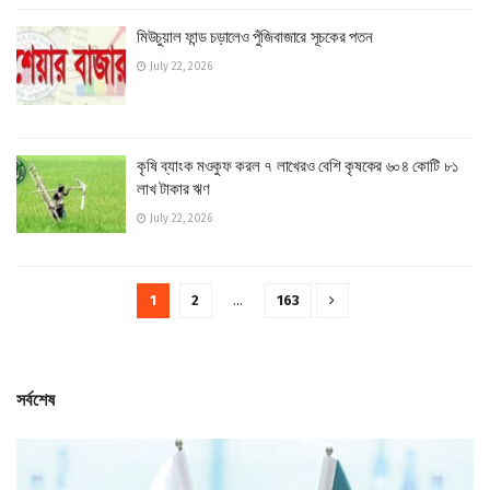
মিউচুয়াল ফান্ড চড়ালেও পুঁজিবাজারে সূচকের পতন
July 22, 2026
কৃষি ব্যাংক মওকুফ করল ৭ লাখেরও বেশি কৃষকের ৬০৪ কোটি ৮১
লাখ টাকার ঋণ
July 22, 2026
1
2
…
163
সর্বশেষ