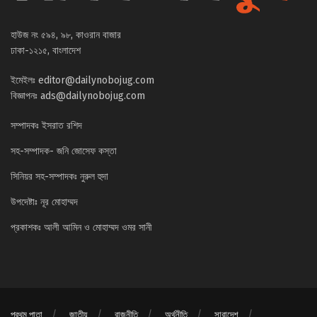
হাউজ নং ৫৯৪, ৯৮, কাওরান বাজার
ঢাকা-১২১৫, বাংলাদেশ
ইমেইলঃ
editor@dailynobojug.com
বিজ্ঞাপনঃ
ads@dailynobojug.com
সম্পাদকঃ ইসরাত রশিদ
সহ-সম্পাদক- জনি জোসেফ কস্তা
সিনিয়র সহ-সম্পাদকঃ নুরুল হুদা
উপদেষ্টাঃ নূর মোহাম্মদ
প্রকাশকঃ আলী আমিন ও মোহাম্মদ ওমর সানী
প্রথম পাতা
জাতীয়
রাজনীতি
অর্থনীতি
সারাদেশ