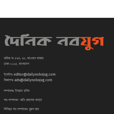
হাউজ নং ৫৯৪, ৯৮, কাওরান বাজার
ঢাকা-১২১৫, বাংলাদেশ
ইমেইলঃ
editor@dailynobojug.com
বিজ্ঞাপনঃ
ads@dailynobojug.com
সম্পাদকঃ ইসরাত রশিদ
সহ-সম্পাদক- জনি জোসেফ কস্তা
সিনিয়র সহ-সম্পাদকঃ নুরুল হুদা