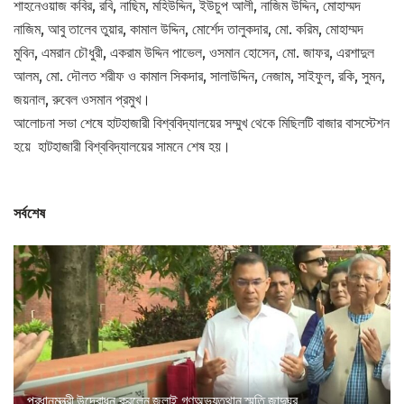
শাহনেওয়াজ কবির, রবি, নাছিম, মহিউদ্দিন, ইউচুপ আলী, নাজিম উদ্দিন, মোহাম্মদ
নাজিম, আবু তালেব তুয়ার, কামাল উদ্দিন, মোর্শেদ তালুকদার, মো. করিম, মোহাম্মদ
মুবিন, এমরান চৌধুরী, একরাম উদ্দিন পাভেল, ওসমান হোসেন, মো. জাফর, এরশাদুল
আলম, মো. দৌলত শরীফ ও কামাল সিকদার, সালাউদ্দিন, নেজাম, সাইফুল, রকি, সুমন,
জয়নাল, রুবেল ওসমান প্রমুখ।
আলোচনা সভা শেষে হাটহাজারী বিশ্ববিদ্যালয়ের সম্মুখ থেকে মিছিলটি বাজার বাসস্টেশন
হয়ে হাটহাজারী বিশ্ববিদ্যালয়ের সামনে শেষ হয়।
সর্বশেষ
প্রধানমন্ত্রী উদ্বোধন করলেন জুলাই গণঅভ্যুত্থান স্মৃতি জাদুঘর