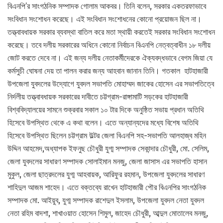
বিএনপি’র সাংগঠনিক সম্পাদক গোলাম আকবর। তিনি বলেন, সরকার একতরফাভাবে
সংবিধান সংশোধন করেছে। এই সংবিধান সংশোধনের কোনো প্রয়োজন ছিল না।
তত্ত্বাবধায়ক সরকার ব্যবস্থা বাতিল করে মতা স্থায়ী করতেই সরকার সংবিধান সংশোধন
করেছে। তবে দলীয় সরকারের অধিনে কোনো নির্বাচন বিএনপি নেত্বত্বাধীন ১৮ দলীয়
জোট করতে দেবে না। এই জন্য দলীয় নেতাকর্মীদেরকে ঐক্যবদ্ধভাবে বেগম জিয়া যে
কর্মসুচী ঘোষনা দেয় তা পালন করার জন্য আহবান জানান তিনি। গতকাল হাটহাজারী
উপজেলা যুবদলের উদ্যোগে যুবদল সভাপতি মোহাম্মদ জাকের হোসেন এর সভাপতিত্বে
নির্দলীয় তত্ত্বাবধায়ক সরকারের দাবীতে চট্টগ্রাম-রাঙ্গামাটি সড়কের হাটহাজারী
বিশ্ববিদ্যালয়ের সামনে শুক্রবার সকাল ১০ টার দিকে অনুষ্ঠিত সভায় প্রধান অতিথি
হিসেবে উপস্থিত থেকে এ কথা বলেন। এতে অন্যান্যদের মধ্যে বিশেষ অতিথি
হিসেবে উপস্থিত ছিলেন চট্টগ্রাম উল্টর জেলা বিএনপি সহ-সভাপতি আলহাজ্ব মহিন
উদ্দিন আহমেদ,অধ্যাপক ইফনুছ চৌধুরী যুগ্ম সম্পাদক সেকান্দার চৌধুরী, মো. সেলিম,
জেলা যুবদলের সাধারণ সম্পাদক সোলাইমান মনজু, জেলা জাসাস এর সভাপতি হাসান
মুকুল, জেলা ছাত্রদলের যুগ্ম আহবায়ক, আরিফুর রহমান, উপজেলা যুবদলের সাধারণ
শাহিদুল আজম শাহেদ। এতে বক্তব্যে রাখেন হাটহাজারী পৌর বিএনপির সাংগঠনিক
সম্পাদক মো. আইয়ুব, যুগ্ম সম্পাদক রাশেদুল ইসলাম, উপজেলা যুবদল নেতা যুবদল
নেতা রহিম বাদশা, শাখাওয়াত হোসেন শিমুল, জাহেদ চৌধুরী, আব্দুল মোতালেব মনজু,