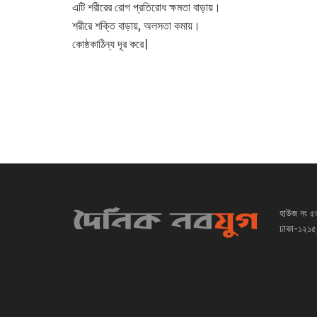
এটি শরীরের রোগ প্রতিরোধ ক্ষমতা বাড়ায়।
শরীরে শক্তি বাড়ায়, অলসতা কমায়।
কোষ্ঠকাঠিন্য দূর করে|
হাউজ নং ৫
ঢাকা-১২১৫,