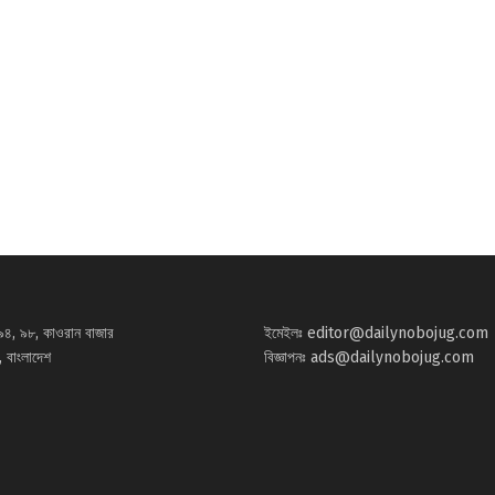
৯৪, ৯৮, কাওরান বাজার
ইমেইলঃ
editor@dailynobojug.com
 বাংলাদেশ
বিজ্ঞাপনঃ
ads@dailynobojug.com