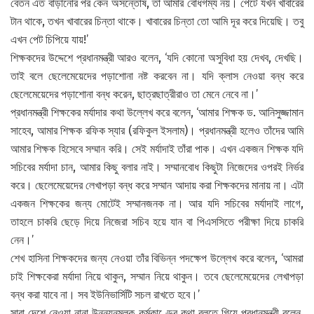
বেতন এত বাড়ানোর পর কেন অসন্তোষ, তা আমার বোধগম্য নয়। পেটে যখন খাবারের
টান থাকে, তখন খাবারের চিন্তা থাকে। খাবারের চিন্তা তো আমি দূর করে দিয়েছি। তবু
এখন পেট চিপিয়ে যায়!’
শিক্ষকদের উদ্দেশে প্রধানমন্ত্রী আরও বলেন, ‘যদি কোনো অসুবিধা হয় দেখব, দেখছি।
তাই বলে ছেলেমেয়েদের পড়াশোনা নষ্ট করবেন না। যদি ক্লাস নেওয়া বন্ধ করে
ছেলেমেয়েদের পড়াশোনা বন্ধ করেন, ছাত্রছাত্রীরাও তা মেনে নেবে না।’
প্রধানমন্ত্রী শিক্ষকের মর্যাদার কথা উল্লেখ করে বলেন, ‘আমার শিক্ষক ড. আনিসুজ্জামান
সাহেব, আমার শিক্ষক রফিক স্যার (রফিকুল ইসলাম)। প্রধানমন্ত্রী হলেও তাঁদের আমি
আমার শিক্ষক হিসেবে সম্মান করি। সেই মর্যাদাই তাঁরা পাক। এখন একজন শিক্ষক যদি
সচিবের মর্যাদা চান, আমার কিছু বলার নাই। সম্মানবোধ কিছুটা নিজেদের ওপরই নির্ভর
করে। ছেলেমেয়েদের লেখাপড়া বন্ধ করে সম্মান আদায় করা শিক্ষকদের মানায় না। এটা
একজন শিক্ষকের জন্য মোটেই সম্মানজনক না। আর যদি সচিবের মর্যাদাই লাগে,
তাহলে চাকরি ছেড়ে দিয়ে নিজেরা সচিব হয়ে যান বা পিএসসিতে পরীক্ষা দিয়ে চাকরি
নেন।’
শেখ হাসিনা শিক্ষকদের জন্য নেওয়া তাঁর বিভিন্ন পদক্ষেপ উল্লেখ করে বলেন, ‘আমরা
চাই শিক্ষকেরা মর্যাদা নিয়ে থাকুন, সম্মান নিয়ে থাকুন। তবে ছেলেমেয়েদের লেখাপড়া
বন্ধ করা যাবে না। সব ইউনিভার্সিটি সচল রাখতে হবে।’
সারা দেশে নেওয়া নানা উন্নয়নমূলক কর্মকাণ্ডের কথা বলতে গিয়ে প্রধানমন্ত্রী বলেন,