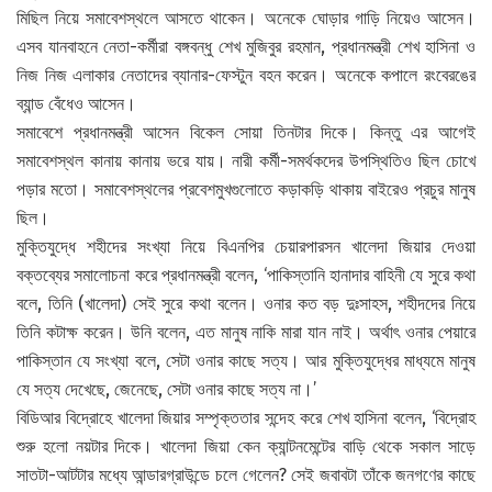
মিছিল নিয়ে সমাবেশস্থলে আসতে থাকেন। অনেকে ঘোড়ার গাড়ি নিয়েও আসেন।
এসব যানবাহনে নেতা-কর্মীরা বঙ্গবন্ধু শেখ মুজিবুর রহমান, প্রধানমন্ত্রী শেখ হাসিনা ও
নিজ নিজ এলাকার নেতাদের ব্যানার-ফেস্টুন বহন করেন। অনেকে কপালে রংবেরঙের
ব্যান্ড বেঁধেও আসেন।
সমাবেশে প্রধানমন্ত্রী আসেন বিকেল সোয়া তিনটার দিকে। কিন্তু এর আগেই
সমাবেশস্থল কানায় কানায় ভরে যায়। নারী কর্মী-সমর্থকদের উপস্থিতিও ছিল চোখে
পড়ার মতো। সমাবেশস্থলের প্রবেশমুখগুলোতে কড়াকড়ি থাকায় বাইরেও প্রচুর মানুষ
ছিল।
মুক্তিযুদ্ধে শহীদের সংখ্যা নিয়ে বিএনপির চেয়ারপারসন খালেদা জিয়ার দেওয়া
বক্তব্যের সমালোচনা করে প্রধানমন্ত্রী বলেন, ‘পাকিস্তানি হানাদার বাহিনী যে সুরে কথা
বলে, তিনি (খালেদা) সেই সুরে কথা বলেন। ওনার কত বড় দুঃসাহস, শহীদদের নিয়ে
তিনি কটাক্ষ করেন। উনি বলেন, এত মানুষ নাকি মারা যান নাই। অর্থাৎ ওনার পেয়ারে
পাকিস্তান যে সংখ্যা বলে, সেটা ওনার কাছে সত্য। আর মুক্তিযুদ্ধের মাধ্যমে মানুষ
যে সত্য দেখেছে, জেনেছে, সেটা ওনার কাছে সত্য না।’
বিডিআর বিদ্রোহে খালেদা জিয়ার সম্পৃক্ততার সন্দেহ করে শেখ হাসিনা বলেন, ‘বিদ্রোহ
শুরু হলো নয়টার দিকে। খালেদা জিয়া কেন ক্যান্টনমেন্টের বাড়ি থেকে সকাল সাড়ে
সাতটা-আটটার মধ্যে আন্ডারগ্রাউন্ডে চলে গেলেন? সেই জবাবটা তাঁকে জনগণের কাছে