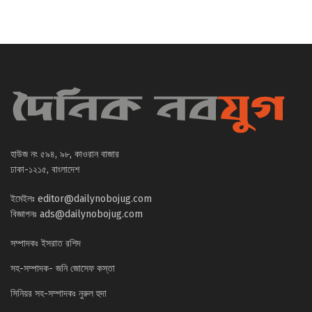
হাউজ নং ৫৯৪, ৯৮, কাওরান বাজার
ঢাকা-১২১৫, বাংলাদেশ
ইমেইলঃ
editor@dailynobojug.com
বিজ্ঞাপনঃ
ads@dailynobojug.com
সম্পাদকঃ ইসরাত রশিদ
সহ-সম্পাদক- জনি জোসেফ কস্তা
সিনিয়র সহ-সম্পাদকঃ নুরুল হুদা