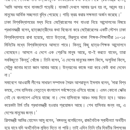
‘আমি আসার পথে যানজটে পড়েছি। যানজট দেখলে আমার দুঃখ হয় না, আনন্দ হয়।
মানুষের আর্থিক সচ্ছলতা বৃদ্ধি পেয়েছে। গাড়ি ক্রয় করার সক্ষমতা অর্জন করেছে।’
ঢাকা বিশ্ববিদ্যালয়ের মধ্য দিয়ে মেট্রোরেলের পথ যাওয়া নিয়ে আন্দোলনের বিষয়ে
প্রধানমন্ত্রী বলেন, ছাত্রছাত্রীদের কথা বিবেচনা করে মেট্রোরেলের একটি স্টেশন ঢাকা
বিশ্ববিদ্যালয়ে রাখা হয়েছে, যাতে উত্তরা, মিরপুরে থাকা শিক্ষক-শিক্ষার্থীরা ১০-১৫
মিনিটের মধ্যে বিশ্ববিদ্যালয়ে আসতে পারে। কিন্তু কিছু ছাত্র-শিক্ষক আন্দোলনে
নেমেছেন। আসলে এ দেশে এক শ্রেণির মানুষ আছে, যা-ই করতে যাবেন, তারা
সবকিছুতে ‘কিন্তু’ খোঁজে। তিনি বলেন, ‘এ দেশের মানুষের মঙ্গল কিসে, অসুবিধা কিসে,
সেটুকু জানার মতো জ্ঞান আমার আছে। উন্নয়নের কাজে দয়া করে কেউ বাধা দেবেন
না।’
সমাবেশে আওয়ামী লীগের সাধারণ সম্পাদক সৈয়দ আশরাফুল ইসলাম বলেন, ‘সারা বিশ্ব
বলছে, শেখ হাসিনার নেতৃত্বে বাংলাদেশ সর্বক্ষেত্রে এগিয়ে যাচ্ছে। এমন কোনো সেক্টর
নেই যে বাংলাদেশ এগিয়ে যাচ্ছে না। শেখ হাসিনাকে আরও সময় দিতে হবে। আরও
কয়েকটা টার্ম তাঁর প্রধানমন্ত্রী হওয়ার প্রয়োজন আছে। শেখ হাসিনার জন্য নয়, এ
দেশের মানুষের জন্য।’
শিল্পমন্ত্রী আমির হোসেন আমু বলেন, ‘বঙ্গবন্ধু বলেছিলেন, রাজনৈতিক স্বাধীনতা অর্থহীন
হয়ে যাবে যদি অর্থনৈতিক মুক্তি দিতে না পারি। তাই এদিন তিনি তাঁর দ্বিতীয় বিপ্লবের