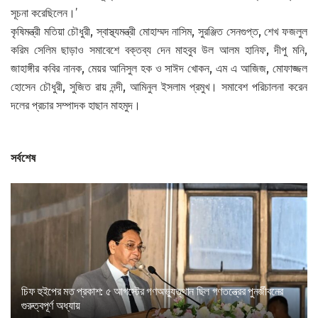
সূচনা করেছিলেন।’
কৃষিমন্ত্রী মতিয়া চৌধুরী, স্বাস্থ্যমন্ত্রী মোহাম্মদ নাসিম, সুরঞ্জিত সেনগুপ্ত, শেখ ফজলুল
করিম সেলিম ছাড়াও সমাবেশে বক্তব্য দেন মাহবুব উল আলম হানিফ, দীপু মনি,
জাহাঙ্গীর কবির নানক, মেয়র আনিসুল হক ও সাঈদ খোকন, এম এ আজিজ, মোফাজ্জল
হোসেন চৌধুরী, সুজিত রায় নন্দী, আমিনুল ইসলাম প্রমুখ। সমাবেশ পরিচালনা করেন
দলের প্রচার সম্পাদক হাছান মাহমুদ।
সর্বশেষ
চিফ হুইপের মত প্রকাশ: ৫ আগস্টের গণঅভ্যুত্থান ছিল গণতন্ত্রের পুনর্জীবনের
গুরুত্বপূর্ণ অধ্যায়