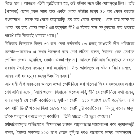
দিতে হবে। আজকে এটাই প্রতীয়মান হয়, ওই ঘটনার সঙ্গে তাঁর যোগসূত্র ছিল। তাঁর
(খালেদা) ছেলে লন্ডন সময় রাত একটা থেকে দুইটার মধ্যে ৪৫ বার ফোন করেছে
বাংলাদেশে। মাকে ঘর থেকে তাড়াতাড়ি বের হয়ে যেতে বলেছে। কেন তার মাকে ঘর
থেকে বের হয়ে যেতে বলল? এর রহস্যটা কী? এ ঘটনার সঙ্গে সম্পৃক্ততা কার থাকতে
পারে? তাঁর নিজেরই থাকতে পারে।’
বিডিআর বিদ্রোহে নিহত ৫৭ জন সেনা কর্মকর্তার ৩৩ জনই আওয়ামী লীগ পরিবারের
সন্তান—আবারও এ তথ্য উল্লেখ করে শেখ হাসিনা বলেন, ‘তাদের কেন সেখানে
পোস্টিং দেওয়া হয়েছিল, সেটাও একটা প্রশ্ন। আসলে বিডিআর বিদ্রোহের মাধ্যমে
সরকার উৎখাতের ষড়যন্ত্র করা হয়েছিল। উচ্চ আদালতে এ ঘটনার বিচার চলছে।
আমরা এই ষড়যন্ত্রের রহস্য উদ্ঘাটন করব।’
আওয়ামী লীগ সরকারের আমলে হওয়া ভোট নিয়ে করা খালেদা জিয়ার বক্তব্যের জবাবে
শেখ হাসিনা বলেন, ‘আমি খালেদা জিয়াকে জিজ্ঞেস করি, উনি যে ভোট নিয়ে কথা বলেন,
ওনার স্বামী যে ভোট করেছিলেন, হ্যাঁ-না ভোট। ১১০ শতাংশ ভোট পড়েছিল, নাকি
বাক্স খালি ছিল? খালেদা জিয়া ১৯৯৬ সালে ভোট চুরি করেছিলেন। কিন্তু বাংলার মানুষ
তাঁকে পদত্যাগ করতে বাধ্য করেছিল। তিনি হয়তো এটা ভুলে গেছেন।’
মর্যাদাবৈষম্যের অভিযোগে শিক্ষকদের চলমান আন্দোলনের সমালোচনা করে প্রধানমন্ত্রী
বলেন, ‘আমরা সকলের ১২৩ ভাগ বেতন বৃদ্ধির পরও অনেকের মধ্যে অসন্তোষ।