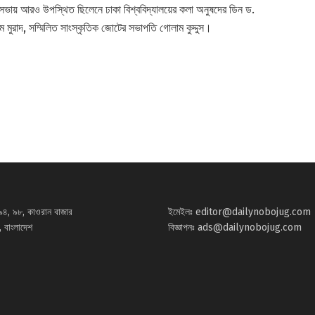
ভায় আরও উপস্থিত ছিলেনে ঢাকা বিশ্ববিদ্যালয়ের কলা অনুষদের ডিন ড.
মুরাদ, সম্মিলিত সাংস্কৃতিক জোটের সভাপতি গোলাম কুদ্দুস।
৯৪, ৯৮, কাওরান বাজার
ইমেইলঃ
editor@dailynobojug.com
 বাংলাদেশ
বিজ্ঞাপনঃ
ads@dailynobojug.com