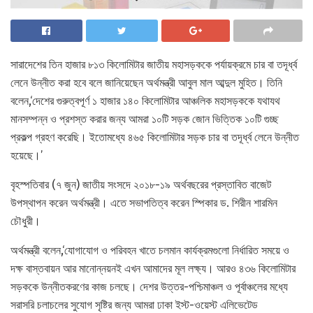
সারাদেশের তিন হাজার ৮১৩ কিলোমিটার জাতীয় মহাসড়ককে পর্যায়ক্রমে চার বা তদূর্ধ্ব
লেনে উন্নীত করা হবে বলে জানিয়েছেন অর্থমন্ত্রী আবুল মাল আব্দুল মুহিত। তিনি
বলেন,‘দেশের ‍গুরুত্বপূর্ণ ১ হাজার ১৪০ কিলোমিটার আঞ্চলিক মহাসড়ককে যথাযথ
মানসম্পন্ন ও প্রশস্ত করার জন্য আমরা ১০টি সড়ক জোন ভিত্তিক ১০টি গুচ্ছ
প্রকল্প গ্রহণ করেছি। ইতোমধ্যে ৪৬৫ কিলোমিটার সড়ক চার বা তদূর্ধ্ব লেনে উন্নীত
হয়েছে।’
বৃহস্পতিবার (৭ জুন) জাতীয় সংসদে ২০১৮-১৯ অর্থবছরের প্রস্তাবিত বাজেট
উপস্থাপন করেন অর্থমন্ত্রী। এতে সভাপতিত্ব করেন স্পিকার ড. শিরীন শারমিন
চৌধুরী।
অর্থমন্ত্রী বলেন,‘যোগাযোগ ও পরিবহন খাতে চলমান কার্যক্রমগুলো নির্ধারিত সময়ে ও
দক্ষ বাস্তবায়ন আর মানোন্নয়নই এখন আমাদের মূল লক্ষ্য। আরও ৪৩৬ কিলোমিটার
সড়ককে উন্নীতকরণের কাজ চলছে। দেশর উত্তর-পশ্চিমাঞ্চল ও পূর্বাঞ্চলের মধ্যে
সরাসরি চলাচলের সুযোগ সৃষ্টির জন্য আমরা ঢাকা ইস্ট-ওয়েস্ট এলিভেটেড