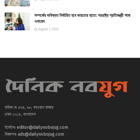
সম্পর্কের ভবিষ্যত নির্ধারিত হবে ভারতের হাতে: পররাষ্ট্র প্রতিমন্ত্রী শামা
ওবায়েদ
August 7, 2026
হাউজ নং ৫৯৪, ৯৮, কাওরান বাজার
ঢাকা-১২১৫, বাংলাদেশ
ইমেইলঃ
editor@dailynobojug.com
বিজ্ঞাপনঃ
ads@dailynobojug.com