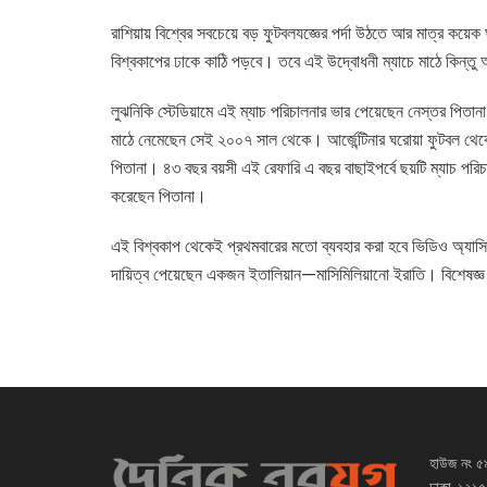
রাশিয়ায় বিশ্বের সবচেয়ে বড় ফুটবলযজ্ঞের পর্দা উঠতে আর মাত্র কয়ে
বিশ্বকাপের ঢাকে কাঠি পড়বে। তবে এই উদ্বোধনী ম্যাচে মাঠে কিন্তু 
লুঝনিকি স্টেডিয়ামে এই ম্যাচ পরিচালনার ভার পেয়েছেন নেস্তর পিতা
মাঠে নেমেছেন সেই ২০০৭ সাল থেকে। আর্জেন্টিনার ঘরোয়া ফুটবল থেকে
পিতানা। ৪৩ বছর বয়সী এই রেফারি এ বছর বাছাইপর্বে ছয়টি ম্যাচ পরিচাল
করেছেন পিতানা।
এই বিশ্বকাপ থেকেই প্রথমবারের মতো ব্যবহার করা হবে ভিডিও অ্যাসিস
দায়িত্ব পেয়েছেন একজন ইতালিয়ান—মাসিমিলিয়ানো ইরাতি। বিশেষজ্
হাউজ নং ৫