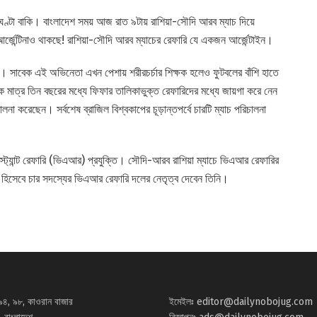
ক ঘণ্টা বাকি। বাংলাদেশ সময় আজ রাত ৯টায় রাশিয়া-সৌদি আরব ম্যাচ দিয়ে
আর্জেন্টিনাও থাকছে! রাশিয়া-সৌদি আরব ম্যাচের রেফারি যে একজন আর্জেন্টাইন।
না। সাবেক এই অভিনেতা এখন পেশায় শরীরচর্চার শিক্ষক হলেও ফুটবলের বাঁশি হাতে
 মাত্র তিন বছরের মধ্যে ফিফার তালিকাভুক্ত রেফারিদের মধ্যে জায়গা করে নেন
না করেছেন। সর্বশেষ ব্রাজিল বিশ্বকাপের চূড়ান্তপর্বে চারটি ম্যাচ পরিচালনা
্ট্যান্ট রেফারি (ভিএআর) প্রযুক্তি। সৌদি-আরব রাশিয়া ম্যাচে ভিএআর রেফারির
ঞ হিসেবে চার সদস্যের ভিএআর রেফারি দলের নেতৃত্ব দেবেন তিনি।
৯৪, ৯৮, কাওরান বাজার
ইমেইলঃ
editor@dailynobojug.com