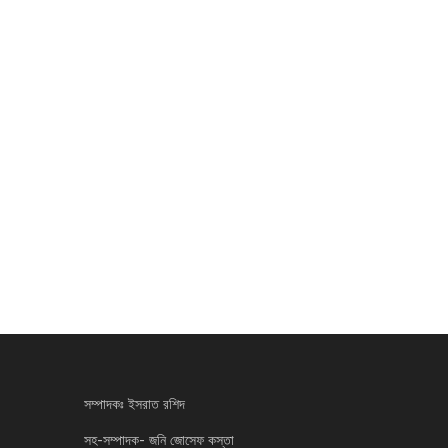
সম্পাদকঃ ইসরাত রশিদ
সহ-সম্পাদক- জনি জোসেফ কস্তা