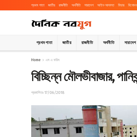
প্রথম পাতা
জাতীয়
রাজনীতি
অর্থনীতি
সারাদেশ
আইন-আদালত
ফিচার
বিনোদন
প্রথম পাতা
জাতীয়
রাজনীতি
অর্থনীতি
সারাদেশ
Home
এম এ করিম
বিচ্ছিন্ন মৌলভীবাজার, পানিবন
প্রকাশিতঃ 17/06/2018