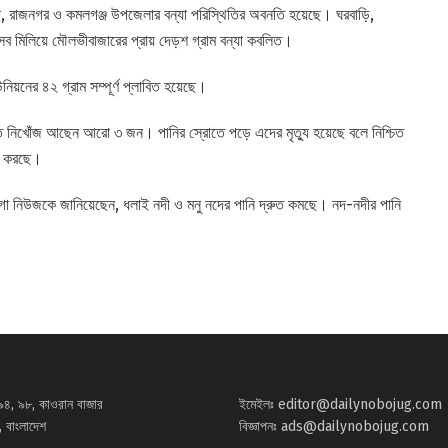
, রাজনগর ও কমলগঞ্জ উপজেলার বন্যা পরিস্থিতির অবনতি হয়েছে। ঘরবাড়ি,
সব মিলিয়ে মৌলভীবাজারের প্রায় দেড়শ গ্রাম বন্যা কবলিত।
নিয়নের ৪২ গ্রাম সম্পূর্ণ প্লাবিত হয়েছে।
্ত নিখোঁজ আছেন আরো ৩ জন। পানির স্রোতে পড়ে এদের মৃত্যু হয়েছে বলে নিশ্চিত
াজ করছে।
র্থ জাগো নিউজকে জানিয়েছেন, ধলাই নদী ও মনু নদের পানি দ্রুত কমছে। নদ-নদীর পানি
৯৪, ৯৮, কাওরান বাজার
ইমেইলঃ
editor@dailynobojug.com
 বাংলাদেশ
বিজ্ঞাপনঃ
ads@dailynobojug.com