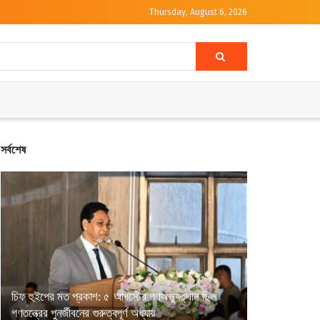
Thursday, August 6, 2026
সর্বশেষ
চিফ হুইপের মত প্রকাশ: ৫ আগস্টের গণঅভ্যুত্থান ছিল
গণতন্ত্রের পুনর্জীবনের গুরুত্বপূর্ণ অধ্যায়