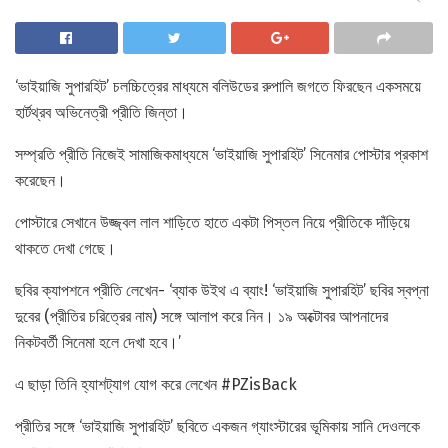
‘ভাইয়াজি সুপারহিট’ চলচ্চিত্রের মাধ্যমে বলিউডের রুপালি জগতে ফিরছেন একসময়ে
হার্টথ্রব অভিনেত্রী প্রীতি জিন্তা।
সম্প্রতি প্রীতি নিজেই সামাজিকমাধ্যমে ‘ভাইয়াজি সুপারহিট’ সিনেমার পোস্টার প্রকাশ
করেছেন।
পোস্টারে সেখানে উজ্জ্বল লাল শাড়িতে হাতে একটা পিস্তল নিয়ে প্রীতিকে দাঁড়িয়ে
থাকতে দেখা গেছে।
ছবির ক্যাপশনে প্রীতি লেখেন- ‘ব্যাক উইথ এ ব্যাং! ‘ভাইয়াজি সুপারহিট’ ছবির স্বপ্না
দুবের (প্রীতির চরিত্রের নাম) সঙ্গে আলাপ করে নিন। ১৯ অক্টোবর আপনাদের
নিকটবর্তী সিনেমা হলে দেখা হবে।’
এ ছাড়া তিনি হ্যাশট্যাগ যোগ করে লেখেন #PZisBack
প্রীতির সঙ্গে ‘ভাইয়াজি সুপারহিট’ ছবিতে একজন গ্যাংস্টারের ভূমিকায় সানি দেওলকে