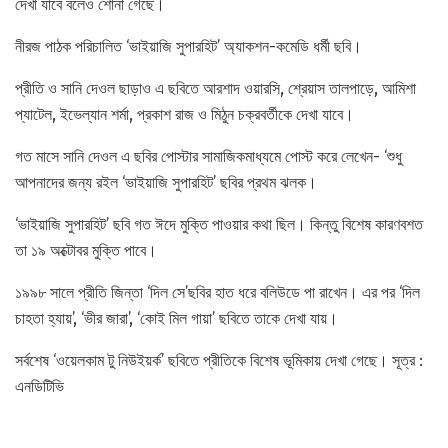
দেখা যাবে বলেও শোনা গেছে।
নীরজ পাঠক পরিচালিত ‘ভাইয়াজি সুপারহিট’ অ্যাকশন-কমেডি ধর্মী ছবি।
প্রীতি ও সানি দেওল ছাড়াও এ ছবিতে আরশাদ ওয়ারসি, শ্রেয়াস তালপাড়ে, আমিশা
প্যাটেল, ইভেল্যান শর্মা, প্রকাশ রাজ ও মিঠুন চক্রবর্তীকে দেখা যাবে।
গত মাসে সানি দেওল এ ছবির পোস্টার সামাজিকমাধ্যমে পোস্ট করে লেখেন- ‘শুধু
আপনাদের জন্য রইল ‘ভাইয়াজি সুপারহিট’ ছবির প্রথম ঝলক।
‘ভাইয়াজি সুপারহিট’ ছবি গত ঈদে মুক্তি পাওয়ার কথা ছিল। কিন্তু বিশেষ কারণবশত
তা ১৯ অক্টোবর মুক্তি পাবে।
১৯৯৮ সালে প্রীতি জিন্তা ‘দিল সে’ছবির হাত ধরে বলিউডে পা রাখেন। এর পর ‘দিল
চাহতা হ্যায়’, ‘ভীর জারা’, ‘কোই মিল গায়া’ ছবিতে তাকে দেখা যায়।
সর্বশেষ ‘ওয়েলকাম টু নিউইয়র্ক’ ছবিতে প্রীতিকে বিশেষ ভূমিকায় দেখা গেছে। সূত্র :
এনডিটিভি