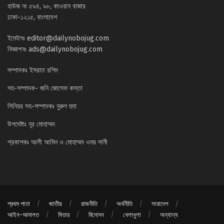
হাউজ নং ৫৯৪, ৯৮, কাওরান বাজার
ঢাকা-১২১৫, বাংলাদেশ
ইমেইলঃ
editor@dailynobojug.com
বিজ্ঞাপনঃ
ads@dailynobojug.com
সম্পাদকঃ ইসরাত রশিদ
সহ-সম্পাদক- জনি জোসেফ কস্তা
সিনিয়র সহ-সম্পাদকঃ নুরুল হুদা
উপদেষ্টাঃ নূর মোহাম্মদ
প্রকাশকঃ আলী আমিন ও মোহাম্মদ ওমর সানী
প্রথম পাতা
জাতীয়
রাজনীতি
অর্থনীতি
সারাদেশ
আইন-আদালত
ফিচার
বিনোদন
খেলাধুলা
অন্যান্য