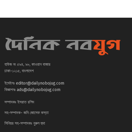
হাউজ নং ৫৯৪, ৯৮, কাওরান বাজার
ঢাকা-১২১৫, বাংলাদেশ
ইমেইলঃ
editor@dailynobojug.com
বিজ্ঞাপনঃ
ads@dailynobojug.com
সম্পাদকঃ ইসরাত রশিদ
সহ-সম্পাদক- জনি জোসেফ কস্তা
সিনিয়র সহ-সম্পাদকঃ নুরুল হুদা