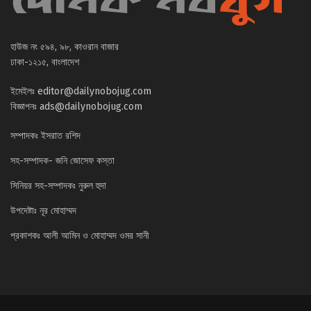
হাউজ নং ৫৯৪, ৯৮, কাওরান বাজার
ঢাকা-১২১৫, বাংলাদেশ
ইমেইলঃ
editor@dailynobojug.com
বিজ্ঞাপনঃ
ads@dailynobojug.com
সম্পাদকঃ ইসরাত রশিদ
সহ-সম্পাদক- জনি জোসেফ কস্তা
সিনিয়র সহ-সম্পাদকঃ নুরুল হুদা
উপদেষ্টাঃ নূর মোহাম্মদ
প্রকাশকঃ আলী আমিন ও মোহাম্মদ ওমর সানী