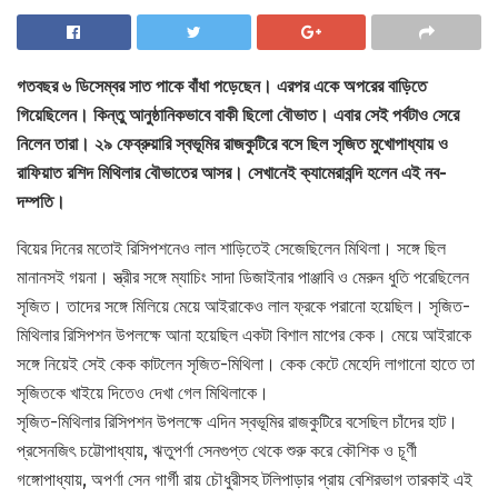
গতবছর ৬ ডিসেম্বর সাত পাকে বাঁধা পড়েছেন। এরপর একে অপরের বাড়িতে
গিয়েছিলেন। কিন্তু আনুষ্ঠানিকভাবে বাকী ছিলো বৌভাত। এবার সেই পর্বটাও সেরে
নিলেন তারা। ২৯ ফেব্রুয়ারি স্বভূমির রাজকুটিরে বসে ছিল সৃজিত মুখোপাধ্যায় ও
রাফিয়াত রশিদ মিথিলার বৌভাতের আসর। সেখানেই ক্যামেরাবন্দি হলেন এই নব-
দম্পতি।
বিয়ের দিনের মতোই রিসিপশনেও লাল শাড়িতেই সেজেছিলেন মিথিলা। সঙ্গে ছিল
মানানসই গয়না। স্ত্রীর সঙ্গে ম্যাচিং সাদা ডিজাইনার পাঞ্জাবি ও মেরুন ধুতি পরেছিলেন
সৃজিত। তাদের সঙ্গে মিলিয়ে মেয়ে আইরাকেও লাল ফ্রকে পরানো হয়েছিল। সৃজিত-
মিথিলার রিসিপশন উপলক্ষে আনা হয়েছিল একটা বিশাল মাপের কেক। মেয়ে আইরাকে
সঙ্গে নিয়েই সেই কেক কাটলেন সৃজিত-মিথিলা। কেক কেটে মেহেদি লাগানো হাতে তা
সৃজিতকে খাইয়ে দিতেও দেখা গেল মিথিলাকে।
সৃজিত-মিথিলার রিসিপশন উপলক্ষে এদিন স্বভূমির রাজকুটিরে বসেছিল চাঁদের হাট।
প্রসেনজিৎ চট্টোপাধ্যায়, ঋতুপর্ণা সেনগুপ্ত থেকে শুরু করে কৌশিক ও চূর্ণী
গঙ্গোপাধ্যায়, অপর্ণা সেন গার্গী রায় চৌধুরীসহ টলিপাড়ার প্রায় বেশিরভাগ তারকাই এই