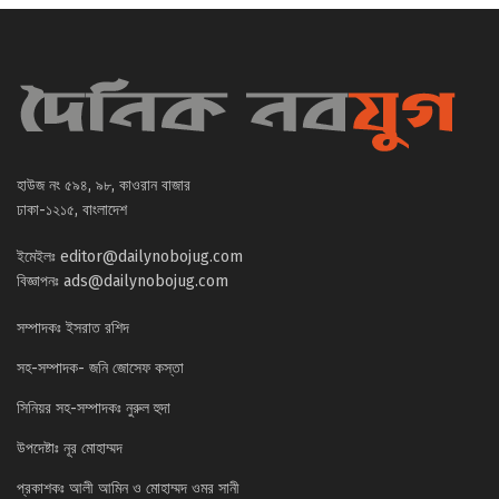
হাউজ নং ৫৯৪, ৯৮, কাওরান বাজার
ঢাকা-১২১৫, বাংলাদেশ
ইমেইলঃ
editor@dailynobojug.com
বিজ্ঞাপনঃ
ads@dailynobojug.com
সম্পাদকঃ ইসরাত রশিদ
সহ-সম্পাদক- জনি জোসেফ কস্তা
সিনিয়র সহ-সম্পাদকঃ নুরুল হুদা
উপদেষ্টাঃ নূর মোহাম্মদ
প্রকাশকঃ আলী আমিন ও মোহাম্মদ ওমর সানী