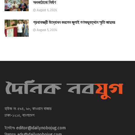
অবকাঠামো নির্মাণ
August 6, 2026
প্রধানমন্ত্রী উদ্বোধন করলেন জুলাই গণঅভ্যুত্থান স্মৃতি জাদুঘর
August 5, 2026
হাউজ নং ৫৯৪, ৯৮, কাওরান বাজার
ঢাকা-১২১৫, বাংলাদেশ
ইমেইলঃ
editor@dailynobojug.com
বিজ্ঞাপনঃ
ads@dailynobojug.com