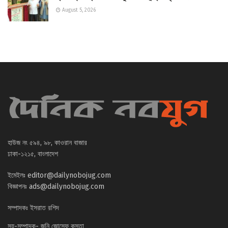
August 5, 2026
হাউজ নং ৫৯৪, ৯৮, কাওরান বাজার
ঢাকা-১২১৫, বাংলাদেশ
ইমেইলঃ
editor@dailynobojug.com
বিজ্ঞাপনঃ
ads@dailynobojug.com
সম্পাদকঃ ইসরাত রশিদ
সহ-সম্পাদক- জনি জোসেফ কস্তা