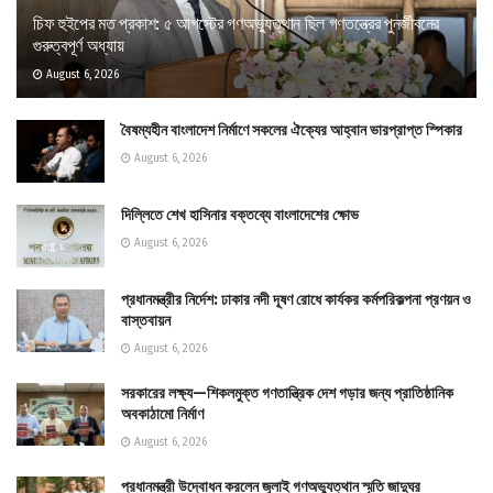
চিফ হুইপের মত প্রকাশ: ৫ আগস্টের গণঅভ্যুত্থান ছিল গণতন্ত্রের পুনর্জীবনের
গুরুত্বপূর্ণ অধ্যায়
August 6, 2026
বৈষম্যহীন বাংলাদেশ নির্মাণে সকলের ঐক্যের আহ্বান ভারপ্রাপ্ত স্পিকার
August 6, 2026
দিল্লিতে শেখ হাসিনার বক্তব্যে বাংলাদেশের ক্ষোভ
August 6, 2026
প্রধানমন্ত্রীর নির্দেশ: ঢাকার নদী দূষণ রোধে কার্যকর কর্মপরিকল্পনা প্রণয়ন ও
বাস্তবায়ন
August 6, 2026
সরকারের লক্ষ্য—শিকলমুক্ত গণতান্ত্রিক দেশ গড়ার জন্য প্রাতিষ্ঠানিক
অবকাঠামো নির্মাণ
August 6, 2026
প্রধানমন্ত্রী উদ্বোধন করলেন জুলাই গণঅভ্যুত্থান স্মৃতি জাদুঘর