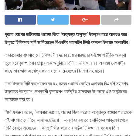
পুরনো রোগের জটিলতায় খালেদা জিয়া ‘অত্যন্ত অসুস্থ’ উল্লেখ করে আবারও তার
উন্নত চিকিৎসার দাবি জানিয়েছেন বিএনপির মহাসচিব মির্জা ফখরুল ইসলাম আলমগীর।
এভারকেয়ার হাসপাতালে চিকিৎসাধীন দলের চেয়ারপারসনের সর্বশেষ শারীরিক অবস্থা
তুলে ধরে বৃহস্পতিবার দুপুরে এক অনুষ্ঠানে তিনি এ দাবি জানান। এ সময় দেশবাসীর
কাছে তার আশু আরোগ্য কামনায় দোয়া চেয়েছেন বিএনপি মহাসচিব।
ঢাকা উত্তর সিটি করপোরেশনের ৪২ নম্বর ওয়ার্ডে বেরাইদ এলাকায় বিএনপি মহানগর
উত্তরের উদ্যোগে দেশব্যাপী বৃক্ষরোপণ কর্মসূচির উদ্বোধন উপলক্ষে এই অনুষ্ঠানের
আয়োজন করা হয়।
মির্জা ফখরুল বলেন, ‘আপনারা জানেন, খালেদা জিয়া করোনা আক্রান্ত হওয়ার পর তাকে
এই হাসপাতালে নিয়ে আসা হয়েছিলো। আল্লাহর রহমতে কোভিডের আক্রমণ থেকে
তিনি বেরিয়ে এসেছেন। কিন্তু দীর্ঘ ৪ বছর তার সঠিক চিকিৎসা না হওয়ায় তিনি
অনেকগুলো রোগে আক্রান্ত হয়েছেন। এর মধ্যে তার হার্টে সমস্যা তৈরি হয়েছে, তার