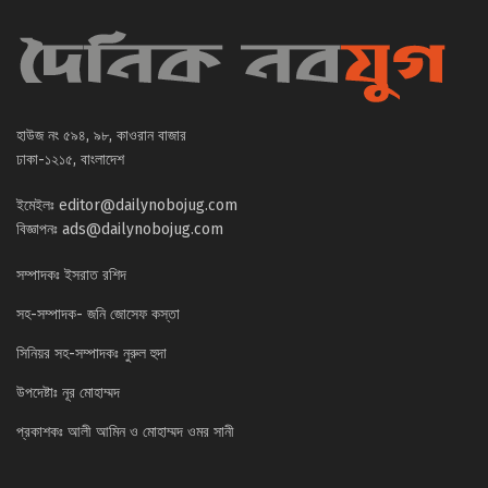
হাউজ নং ৫৯৪, ৯৮, কাওরান বাজার
ঢাকা-১২১৫, বাংলাদেশ
ইমেইলঃ
editor@dailynobojug.com
বিজ্ঞাপনঃ
ads@dailynobojug.com
সম্পাদকঃ ইসরাত রশিদ
সহ-সম্পাদক- জনি জোসেফ কস্তা
সিনিয়র সহ-সম্পাদকঃ নুরুল হুদা
উপদেষ্টাঃ নূর মোহাম্মদ
প্রকাশকঃ আলী আমিন ও মোহাম্মদ ওমর সানী